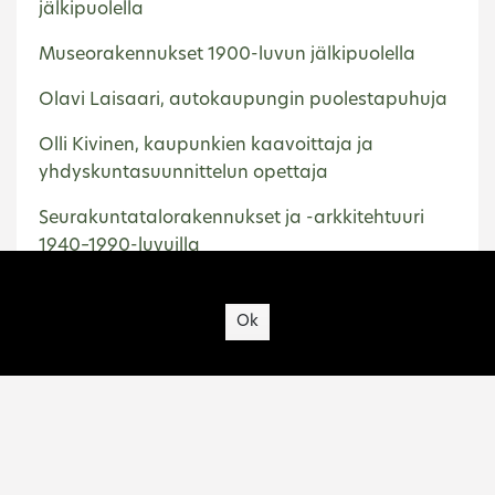
jälkipuolella
Museorakennukset 1900-luvun jälkipuolella
Olavi Laisaari, autokaupungin puolestapuhuja
Olli Kivinen, kaupunkien kaavoittaja ja
yhdyskuntasuunnittelun opettaja
Seurakuntatalorakennukset ja -arkkitehtuuri
1940–1990-luvuilla
Site's cookies
Homepage
Hyvinkää
Ok