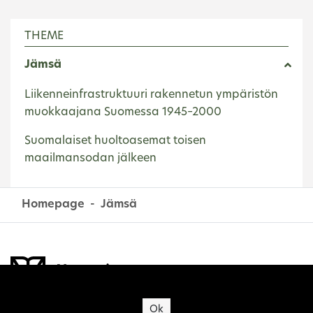
THEME
Jämsä
Liikenneinfrastruktuuri rakennetun ympäristön
muokkaajana Suomessa 1945–2000
Suomalaiset huoltoasemat toisen
maailmansodan jälkeen
Homepage
Jämsä
Site's cookies
Ok