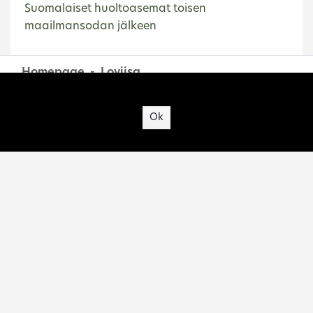
Suomalaiset huoltoasemat toisen
maailmansodan jälkeen
Homepage
Loviisa
Site's cookies
Ok
Finnish Heritage Agency slogan
Contact us:
rakennettu.hyvinvointi@museovirasto.fi