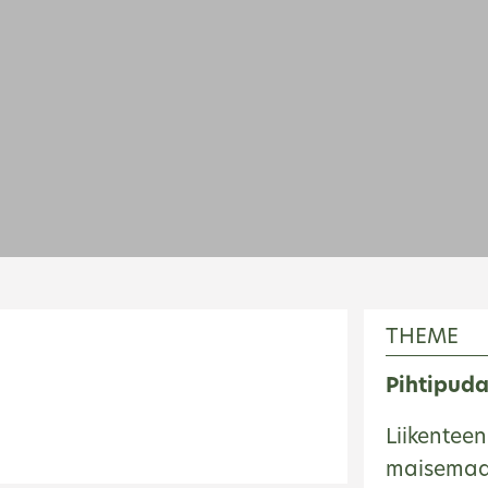
THEME
Pihtipud
Liikenteen
maisemaa