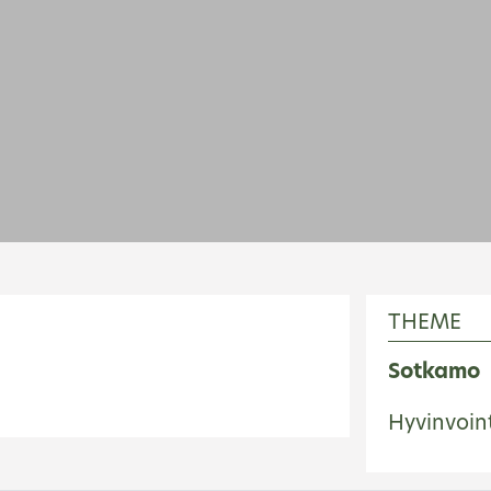
THEME
Sotkamo
Hyvinvoin