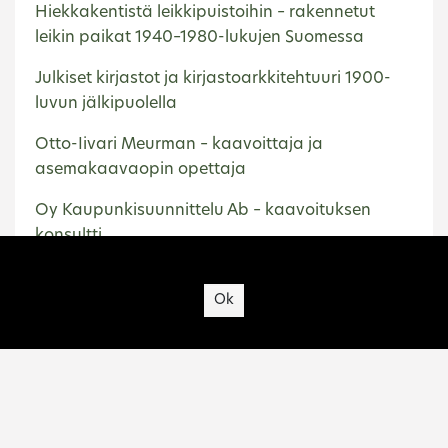
Hiekkakentistä leikkipuistoihin – rakennetut
leikin paikat 1940–1980-lukujen Suomessa
Julkiset kirjastot ja kirjastoarkkitehtuuri 1900-
luvun jälkipuolella
Otto-Iivari Meurman – kaavoittaja ja
asemakaavaopin opettaja
Oy Kaupunkisuunnittelu Ab – kaavoituksen
konsultti
Site's cookies
Ok
Homepage
Kerava