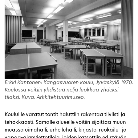
Erkki Kantonen: Kangasvuoren koulu, Jyväskylä 1970.
Koulussa voitiin yhdistää neljä luokkaa yhdeksi
tilaksi. Kuva: Arkkitehtuurimuseo.
Kouluille varatut tontit haluttiin rakentaa tiiviisti ja
tehokkaasti. Samalle alueelle voitiin sijoittaa muun
muassa uimahalli, urheiluhalli, kirjasto, ruokailu- ja
vapaa-ajanviettotiloja, joiden katsottiin edistävän