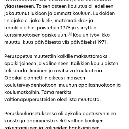
yläasteeseen. Toisen asteen koulutus oli edelleen
jakautunut lukioon ja ammattikouluun. Lukioiden
linjajako eli jako kieli-, matematiikka- ja
reaalilinjoihin, poistettiin 1975 ja siirryttiin
[6]
kurssimuotoisen opiskeluun.
Koulun työviikko
muuttui kuusipäiväisestä viisipäiväiseksi 1971.
Perusopetus muutettiin kaikille maksuttomaksi,
oppikirjoineen ja välineineen. Kaikkien koululaisten
tuli saada ilmainen ja ravitseva kouluateria.
Oppilaille annettiin oikeus ilmaiseen
kouluterveydenhoitoon, muuhun oppilashuoltoon ja
koulumatkoihin. Tämä merkitsi
valtionapuperusteiden oleellista muutosta.
Peruskouluasetuksessa oli pykäliä opetusryhmien
koosta ja oppiaineista sekä valtion koulujen
rakentamiseen ja välineiden hankkimiseen