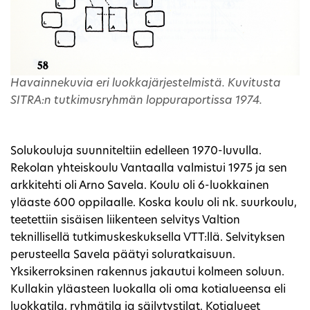
Havainnekuvia eri luokkajärjestelmistä. Kuvitusta
SITRA:n tutkimusryhmän loppuraportissa 1974.
Solukouluja suunniteltiin edelleen 1970-luvulla.
Rekolan yhteiskoulu Vantaalla valmistui 1975 ja sen
arkkitehti oli Arno Savela. Koulu oli 6-luokkainen
yläaste 600 oppilaalle. Koska koulu oli nk. suurkoulu,
teetettiin sisäisen liikenteen selvitys Valtion
teknillisellä tutkimuskeskuksella VTT:llä. Selvityksen
perusteella Savela päätyi soluratkaisuun.
Yksikerroksinen rakennus jakautui kolmeen soluun.
Kullakin yläasteen luokalla oli oma kotialueensa eli
luokkatila, ryhmätila ja säilytystilat. Kotialueet