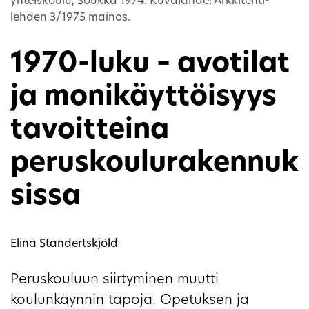
yhteiskoulu, Soukka 1974. Kuvalähde: Arkkitehti-
lehden 3/1975 mainos.
1970-luku – avotilat
ja monikäyttöisyys
tavoitteina
peruskoulurakennuk
sissa
Elina Standertskjöld
Peruskouluun siirtyminen muutti
koulunkäynnin tapoja. Opetuksen ja