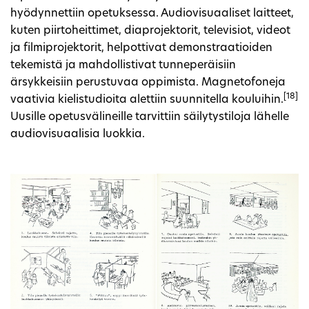
hyödynnettiin opetuksessa. Audiovisuaaliset laitteet,
kuten piirtoheittimet, diaprojektorit, televisiot, videot
ja filmiprojektorit, helpottivat demonstraatioiden
tekemistä ja mahdollistivat tunneperäisiin
ärsykkeisiin perustuvaa oppimista. Magnetofoneja
[18]
vaativia kielistudioita alettiin suunnitella kouluihin.
Uusille opetusvälineille tarvittiin säilytystiloja lähelle
audiovisuaalisia luokkia.