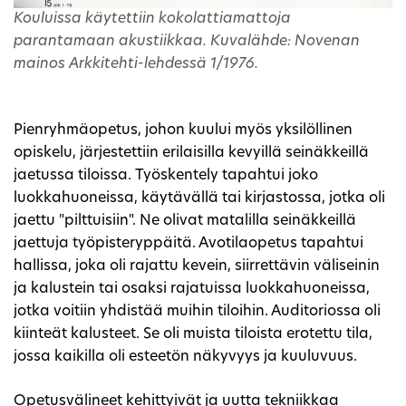
Kouluissa käytettiin kokolattiamattoja
parantamaan akustiikkaa. Kuvalähde: Novenan
mainos Arkkitehti-lehdessä 1/1976.
Pienryhmäopetus, johon kuului myös yksilöllinen
opiskelu, järjestettiin erilaisilla kevyillä seinäkkeillä
jaetussa tiloissa. Työskentely tapahtui joko
luokkahuoneissa, käytävällä tai kirjastossa, jotka oli
jaettu "pilttuisiin". Ne olivat matalilla seinäkkeillä
jaettuja työpisteryppäitä. Avotilaopetus tapahtui
hallissa, joka oli rajattu kevein, siirrettävin väliseinin
ja kalustein tai osaksi rajatuissa luokkahuoneissa,
jotka voitiin yhdistää muihin tiloihin. Auditoriossa oli
kiinteät kalusteet. Se oli muista tiloista erotettu tila,
jossa kaikilla oli esteetön näkyvyys ja kuuluvuus.
Opetusvälineet kehittyivät ja uutta tekniikkaa