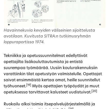
Havainnekuvia kevyiden väliseinien sijoittelusta
avotilaan. Kuvitusta SITRA:n tutkimusryhmän
loppuraportissa 1974.
Tekniikka ja opetussuunnitelmat edellyttivät
opettajilta lisäkouluttautumista ja entistä
suurempaa työmäärää. Uusiin koulurakennuksiin
varattiinkin tilat opetustyön valmistelulle. Opettajat
saivat ensimmäistä kertaa omat, heille suunnitellut
[19]
työhuoneet.
Myös opettajien työpöydät ja muut
[20]
opetuksessa tarvittavat kalusteet uudistuivat.
Ruokailu alkoi toimia itsepalvelujärjestelmällä ja