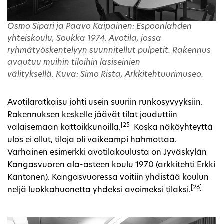
Osmo Sipari ja Paavo Kaipainen: Espoonlahden
yhteiskoulu, Soukka 1974. Avotila, jossa
ryhmätyöskentelyyn suunnitellut pulpetit. Rakennus
avautuu muihin tiloihin lasiseinien
välityksellä. Kuva: Simo Rista, Arkkitehtuurimuseo.
Avotilaratkaisu johti usein suuriin runkosyvyyksiin.
Rakennuksen keskelle jäävät tilat jouduttiin
[25]
valaisemaan kattoikkunoilla.
Koska näköyhteyttä
ulos ei ollut, tiloja oli vaikeampi hahmottaa.
Varhainen esimerkki avotilakoulusta on Jyväskylän
Kangasvuoren ala-asteen koulu 1970 (arkkitehti Erkki
Kantonen). Kangasvuoressa voitiin yhdistää koulun
[26]
neljä luokkahuonetta yhdeksi avoimeksi tilaksi.