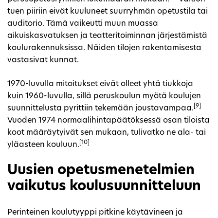
tuen piiriin eivät kuuluneet suurryhmän opetustila tai
auditorio. Tämä vaikeutti muun muassa
aikuiskasvatuksen ja teatteritoiminnan järjestämistä
koulurakennuksissa. Näiden tilojen rakentamisesta
vastasivat kunnat.
1970-luvulla mitoitukset eivät olleet yhtä tiukkoja
kuin 1960-luvulla, sillä peruskoulun myötä koulujen
[9]
suunnittelusta pyrittiin tekemään joustavampaa.
Vuoden 1974 normaalihintapäätöksessä osan tiloista
koot määräytyivät sen mukaan, tulivatko ne ala- tai
[10]
yläasteen kouluun.
Uusien opetusmenetelmien
vaikutus koulusuunnitteluun
Perinteinen koulutyyppi pitkine käytävineen ja