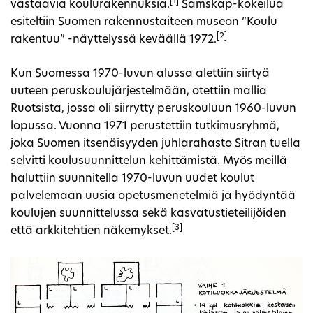
[1]
vastaavia koulurakennuksia.
Samskap-kokeilua
esiteltiin Suomen rakennustaiteen museon ”Koulu
[2]
rakentuu” -näyttelyssä keväällä 1972.
Kun Suomessa 1970-luvun alussa alettiin siirtyä
uuteen peruskoulujärjestelmään, otettiin mallia
Ruotsista, jossa oli siirrytty peruskouluun 1960-luvun
lopussa. Vuonna 1971 perustettiin tutkimusryhmä,
joka Suomen itsenäisyyden juhlarahasto Sitran tuella
selvitti koulusuunnittelun kehittämistä. Myös meillä
haluttiin suunnitella 1970-luvun uudet koulut
palvelemaan uusia opetusmenetelmiä ja hyödyntää
koulujen suunnittelussa sekä kasvatustieteilijöiden
[3]
että arkkitehtien näkemykset.