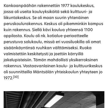
Kankaanpäähän rakennettiin 1977 koulukeskus,
jossa oli useita kouluyksiköitä sekä kulttuuri- ja
liikuntakeskus. Se oli maan suurin yhtenäinen
peruskoulurakennus. Keskus oli pikemminkin kampus
kuin rakennus. Siellä kävi koulua yhteensä 1100
oppilasta. Koulu oli nk. kotialue-periaatteelle
perustuva solukoulu, missä eri vuosiluokilla oli omat
sisäänkäyntinsä ruuhkan välttämiseksi. Ruoka
valmistettiin keskitetysti ja jaettiin kärryillä
jakelupisteisiin. Tämän mahdollisti yksikerroksinen
rakennus. Vastaavanlainen koulu- ja kulttuurikeskus
oli suunnitteilla Mäntsälän yhteiskoulun yhteyteen jo
[30]
1972.