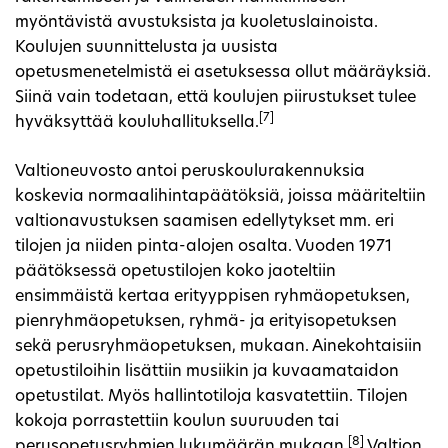
myöntävistä avustuksista ja kuoletuslainoista.
Koulujen suunnittelusta ja uusista
opetusmenetelmistä ei asetuksessa ollut määräyksiä.
Siinä vain todetaan, että koulujen piirustukset tulee
[7]
hyväksyttää kouluhallituksella.
Valtioneuvosto antoi peruskoulurakennuksia
koskevia normaalihintapäätöksiä, joissa määriteltiin
valtionavustuksen saamisen edellytykset mm. eri
tilojen ja niiden pinta-alojen osalta. Vuoden 1971
päätöksessä opetustilojen koko jaoteltiin
ensimmäistä kertaa erityyppisen ryhmäopetuksen,
pienryhmäopetuksen, ryhmä- ja erityisopetuksen
sekä perusryhmäopetuksen, mukaan. Ainekohtaisiin
opetustiloihin lisättiin musiikin ja kuvaamataidon
opetustilat. Myös hallintotiloja kasvatettiin. Tilojen
kokoja porrastettiin koulun suuruuden tai
[8]
perusopetusryhmien lukumäärän mukaan.
Valtion