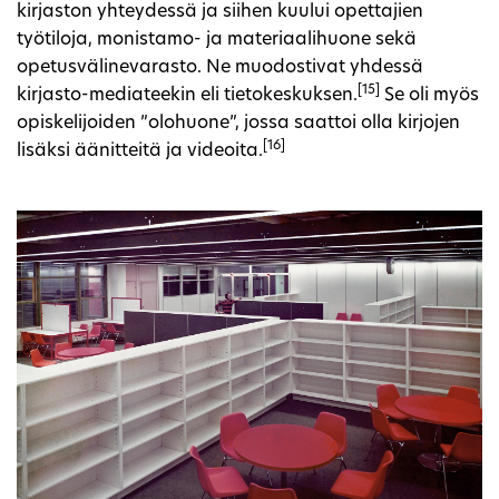
kirjaston yhteydessä ja siihen kuului opettajien
työtiloja, monistamo- ja materiaalihuone sekä
opetusvälinevarasto. Ne muodostivat yhdessä
[15]
kirjasto-mediateekin eli tietokeskuksen.
Se oli myös
opiskelijoiden ”olohuone”, jossa saattoi olla kirjojen
[16]
lisäksi äänitteitä ja videoita.