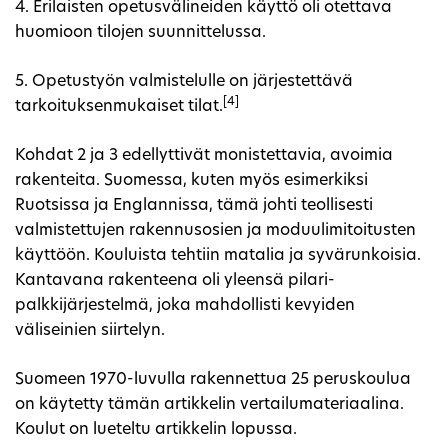
4. Erilaisten opetusvälineiden käyttö oli otettava
huomioon tilojen suunnittelussa.
5. Opetustyön valmistelulle on järjestettävä
[4]
tarkoituksenmukaiset tilat.
Kohdat 2 ja 3 edellyttivät monistettavia, avoimia
rakenteita. Suomessa, kuten myös esimerkiksi
Ruotsissa ja Englannissa, tämä johti teollisesti
valmistettujen rakennusosien ja moduulimitoitusten
käyttöön. Kouluista tehtiin matalia ja syvärunkoisia.
Kantavana rakenteena oli yleensä pilari-
palkkijärjestelmä, joka mahdollisti kevyiden
väliseinien siirtelyn.
Suomeen 1970-luvulla rakennettua 25 peruskoulua
on käytetty tämän artikkelin vertailumateriaalina.
Koulut on lueteltu artikkelin lopussa.