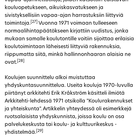
kouluopetukseen, aikuiskasvatukseen ja
sivistyksellisiin vapaa-ajan harrastuksiin liittyviä
[27]
toimintoja.
Vuonna 1971 voimaan tulleeseen
normaalihintapäätökseen kirjattiin uudistus, jonka
mukaan samalle koulutontille voitiin sijoittaa erilaisia
koulutoimintaan läheisesti liittyviä rakennuksia,
riippumatta siitä, minkä hallinnonhaaran alaisia ne
[28]
ovat.
Koulujen suunnittelu alkoi muistuttaa
yhdyskuntasuunnittelua. Useita kouluja 1970-luvulla
piirtänyt arkkitehti Erik Kråkström käsitteli ilmiötä
Arkkitehti-lehdessä 1971 otsikolla "Koulurakennukset
ja yhteiskunta". Artikkelin yhteydessä oli esimerkkejä
ruotsalaisista yhdyskunnista, joissa koulu on osa
palvelukeskusta tai koulu- ja kulttuurikeskus -
[29]
yhdistelmää.