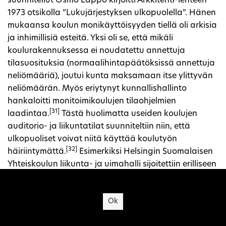
suunnitellut Osmo Lappo kirjoitti Arkkitehti-lehteen
1973 otsikolla ”Lukujärjestyksen ulkopuolella”. Hänen
mukaansa koulun monikäyttöisyyden tiellä oli arkisia
ja inhimillisiä esteitä. Yksi oli se, että mikäli
koulurakennuksessa ei noudatettu annettuja
tilasuosituksia (normaalihintapäätöksissä annettuja
neliömääriä), joutui kunta maksamaan itse ylittyvän
neliömäärän. Myös eriytynyt kunnallishallinto
hankaloitti monitoimikoulujen tilaohjelmien
[31]
laadintaa.
Tästä huolimatta useiden koulujen
auditorio- ja liikuntatilat suunniteltiin niin, että
ulkopuoliset voivat niitä käyttää koulutyön
[32]
häiriintymättä.
Esimerkiksi Helsingin Suomalaisen
Yhteiskoulun liikunta- ja uimahalli sijoitettiin erilliseen
rakennukseen. Ulkopuolisten käyttöön
Site's cookies
suunnitelluissa tiloissa tuli olla hyvä äänieristys.
Ok
1970-luvulla alettiin käyttää akustiikkaan
erikoistuneita suunnittelijoita, kuten Alpo Halmetta.
[33]