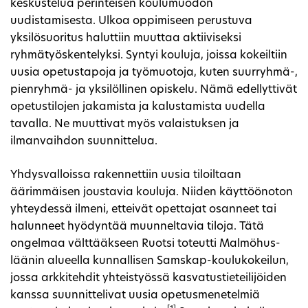
keskustelua perinteisen koulumuodon
uudistamisesta. Ulkoa oppimiseen perustuva
yksilösuoritus haluttiin muuttaa aktiiviseksi
ryhmätyöskentelyksi. Syntyi kouluja, joissa kokeiltiin
uusia opetustapoja ja työmuotoja, kuten suurryhmä-,
pienryhmä- ja yksilöllinen opiskelu. Nämä edellyttivät
opetustilojen jakamista ja kalustamista uudella
tavalla. Ne muuttivat myös valaistuksen ja
ilmanvaihdon suunnittelua.
Yhdysvalloissa rakennettiin uusia tiloiltaan
äärimmäisen joustavia kouluja. Niiden käyttöönoton
yhteydessä ilmeni, etteivät opettajat osanneet tai
halunneet hyödyntää muunneltavia tiloja. Tätä
ongelmaa välttääkseen Ruotsi toteutti Malmöhus-
läänin alueella kunnallisen Samskap-koulukokeilun,
jossa arkkitehdit yhteistyössä kasvatustieteilijöiden
kanssa suunnittelivat uusia opetusmenetelmiä