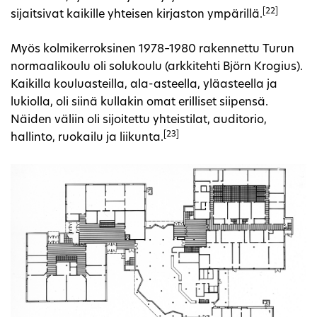
[22]
sijaitsivat kaikille yhteisen kirjaston ympärillä.
Myös kolmikerroksinen 1978–1980 rakennettu Turun
normaalikoulu oli solukoulu (arkkitehti Björn Krogius).
Kaikilla kouluasteilla, ala-asteella, yläasteella ja
lukiolla, oli siinä kullakin omat erilliset siipensä.
Näiden väliin oli sijoitettu yhteistilat, auditorio,
[23]
hallinto, ruokailu ja liikunta.