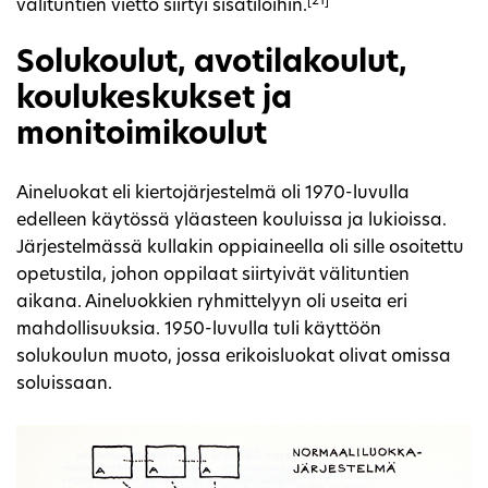
[21]
välituntien vietto siirtyi sisätiloihin.
Solukoulut, avotilakoulut,
koulukeskukset ja
monitoimikoulut
Aineluokat eli kiertojärjestelmä oli 1970-luvulla
edelleen käytössä yläasteen kouluissa ja lukioissa.
Järjestelmässä kullakin oppiaineella oli sille osoitettu
opetustila, johon oppilaat siirtyivät välituntien
aikana. Aineluokkien ryhmittelyyn oli useita eri
mahdollisuuksia. 1950-luvulla tuli käyttöön
solukoulun muoto, jossa erikoisluokat olivat omissa
soluissaan.