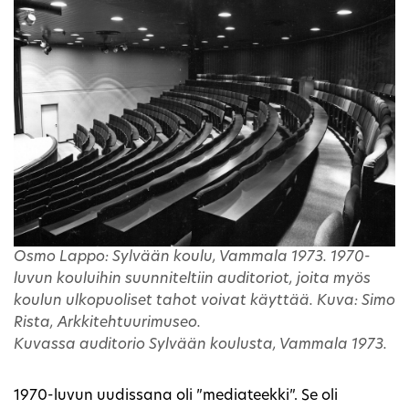
Osmo Lappo: Sylvään koulu, Vammala 1973. 1970-
luvun kouluihin suunniteltiin auditoriot, joita myös
koulun ulkopuoliset tahot voivat käyttää. Kuva: Simo
Rista, Arkkitehtuurimuseo.
Kuvassa auditorio Sylvään koulusta, Vammala 1973.
1970-luvun uudissana oli ”mediateekki”. Se oli