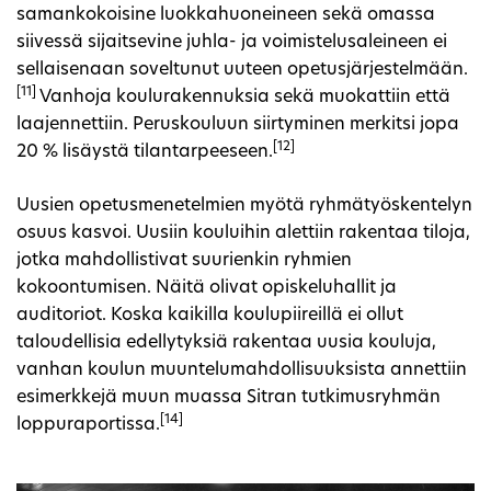
samankokoisine luokkahuoneineen sekä omassa
siivessä sijaitsevine juhla- ja voimistelusaleineen ei
sellaisenaan soveltunut uuteen opetusjärjestelmään.
[11]
Vanhoja koulurakennuksia sekä muokattiin että
laajennettiin. Peruskouluun siirtyminen merkitsi jopa
[12]
20 % lisäystä tilantarpeeseen.
Uusien opetusmenetelmien myötä ryhmätyöskentelyn
osuus kasvoi. Uusiin kouluihin alettiin rakentaa tiloja,
jotka mahdollistivat suurienkin ryhmien
kokoontumisen. Näitä olivat opiskeluhallit ja
auditoriot. Koska kaikilla koulupiireillä ei ollut
taloudellisia edellytyksiä rakentaa uusia kouluja,
vanhan koulun muuntelumahdollisuuksista annettiin
esimerkkejä muun muassa Sitran tutkimusryhmän
[14]
loppuraportissa.