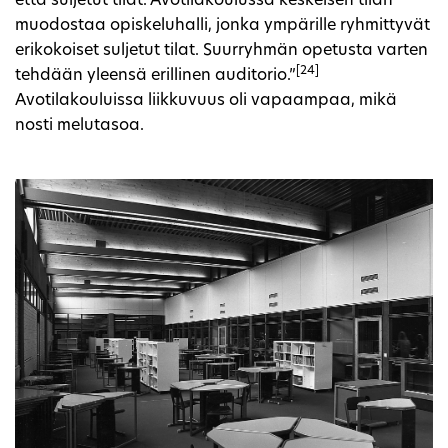
että suljetut tilat. Avotilakoulussa keskeisen tilan
muodostaa opiskeluhalli, jonka ympärille ryhmittyvät
erikokoiset suljetut tilat. Suurryhmän opetusta varten
[24]
tehdään yleensä erillinen auditorio.”
Avotilakouluissa liikkuvuus oli vapaampaa, mikä
nosti melutasoa.