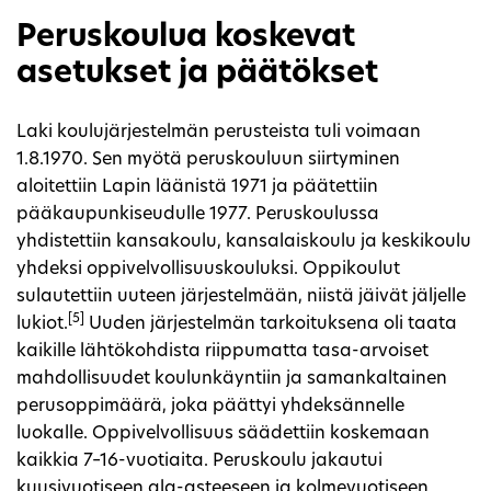
Peruskoulua koskevat
asetukset ja päätökset
Laki koulujärjestelmän perusteista tuli voimaan
1.8.1970. Sen myötä peruskouluun siirtyminen
aloitettiin Lapin läänistä 1971 ja päätettiin
pääkaupunkiseudulle 1977. Peruskoulussa
yhdistettiin kansakoulu, kansalaiskoulu ja keskikoulu
yhdeksi oppivelvollisuuskouluksi. Oppikoulut
sulautettiin uuteen järjestelmään, niistä jäivät jäljelle
[5]
lukiot.
Uuden järjestelmän tarkoituksena oli taata
kaikille lähtökohdista riippumatta tasa-arvoiset
mahdollisuudet koulunkäyntiin ja samankaltainen
perusoppimäärä, joka päättyi yhdeksännelle
luokalle. Oppivelvollisuus säädettiin koskemaan
kaikkia 7–16-vuotiaita. Peruskoulu jakautui
kuusivuotiseen ala-asteeseen ja kolmevuotiseen