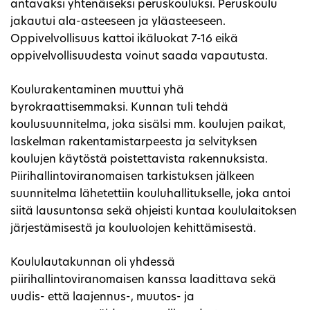
antavaksi yhtenäiseksi peruskouluksi. Peruskoulu
jakautui ala-asteeseen ja yläasteeseen.
Oppivelvollisuus kattoi ikäluokat 7-16 eikä
oppivelvollisuudesta voinut saada vapautusta.
Koulurakentaminen muuttui yhä
byrokraattisemmaksi. Kunnan tuli tehdä
koulusuunnitelma, joka sisälsi mm. koulujen paikat,
laskelman rakentamistarpeesta ja selvityksen
koulujen käytöstä poistettavista rakennuksista.
Piirihallintoviranomaisen tarkistuksen jälkeen
suunnitelma lähetettiin kouluhallitukselle, joka antoi
siitä lausuntonsa sekä ohjeisti kuntaa koululaitoksen
järjestämisestä ja kouluolojen kehittämisestä.
Koululautakunnan oli yhdessä
piirihallintoviranomaisen kanssa laadittava sekä
uudis- että laajennus-, muutos- ja