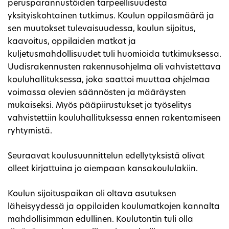
perusparannustöiden tarpeellisuudesta
yksityiskohtainen tutkimus. Koulun oppilasmäärä ja
sen muutokset tulevaisuudessa, koulun sijoitus,
kaavoitus, oppilaiden matkat ja
kuljetusmahdollisuudet tuli huomioida tutkimuksessa.
Uudisrakennusten rakennusohjelma oli vahvistettava
kouluhallituksessa, joka saattoi muuttaa ohjelmaa
voimassa olevien säännösten ja määräysten
mukaiseksi. Myös pääpiirustukset ja työselitys
vahvistettiin kouluhallituksessa ennen rakentamiseen
ryhtymistä.
Seuraavat koulusuunnittelun edellytyksistä olivat
olleet kirjattuina jo aiempaan kansakoululakiin.
Koulun sijoituspaikan oli oltava asutuksen
läheisyydessä ja oppilaiden koulumatkojen kannalta
mahdollisimman edullinen. Koulutontin tuli olla