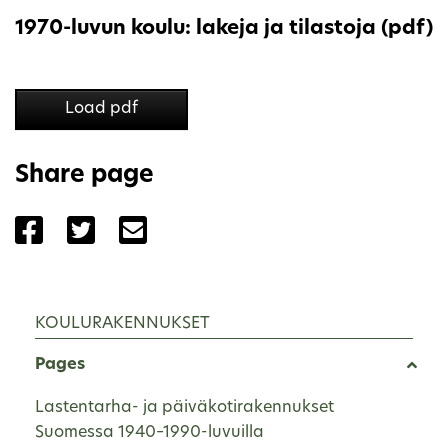
1970-luvun koulu: lakeja ja tilastoja (pdf)
Load pdf
Share page
Share the page with Facebook
Share the page with Twitter
Share the page with Email
KOULURAKENNUKSET
Pages
Lastentarha- ja päiväkotirakennukset
Suomessa 1940–1990-luvuilla