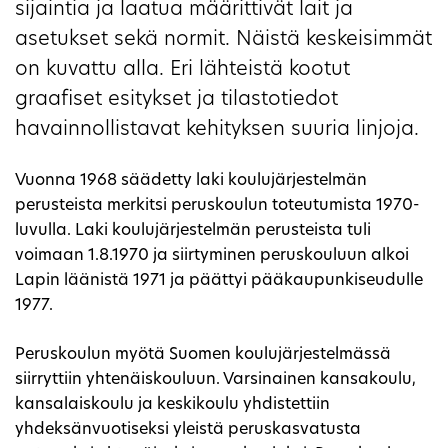
sijaintia ja laatua määrittivät lait ja
asetukset sekä normit. Näistä keskeisimmät
on kuvattu alla. Eri lähteistä kootut
graafiset esitykset ja tilastotiedot
havainnollistavat kehityksen suuria linjoja.
Vuonna 1968 säädetty laki koulujärjestelmän
perusteista merkitsi peruskoulun toteutumista 1970-
luvulla. Laki koulujärjestelmän perusteista tuli
voimaan 1.8.1970 ja siirtyminen peruskouluun alkoi
Lapin läänistä 1971 ja päättyi pääkaupunkiseudulle
1977.
Peruskoulun myötä Suomen koulujärjestelmässä
siirryttiin yhtenäiskouluun. Varsinainen kansakoulu,
kansalaiskoulu ja keskikoulu yhdistettiin
yhdeksänvuotiseksi yleistä peruskasvatusta