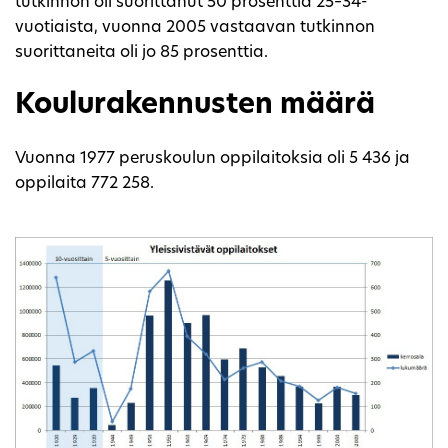
tutkinnon oli suorittanut 50 prosenttia 25–34-
vuotiaista, vuonna 2005 vastaavan tutkinnon
suorittaneita oli jo 85 prosenttia.
Koulurakennusten määrä
Vuonna 1977 peruskoulun oppilaitoksia oli 5 436 ja
oppilaita 772 258.