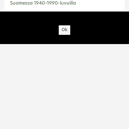
Suomessa 1940–1990-luvuilla
Lentokentät 1945–2000
Site's cookies
Liikenneinfrastruktuuri rakennetun ympäristön
Ok
muokkaajana Suomessa 1945–2000
Liikenteen ja energian kehityksen vaikutus
maisemaan 1945–2000
Luettelo konserttisaleista Suomessa 2019
Martinlaakson koulu
Martinlaakson koulun rakennushistoriallinen
selvitys
Mistä Suomi sai virtaa?
Museorakennukset 1900-luvun jälkipuolella