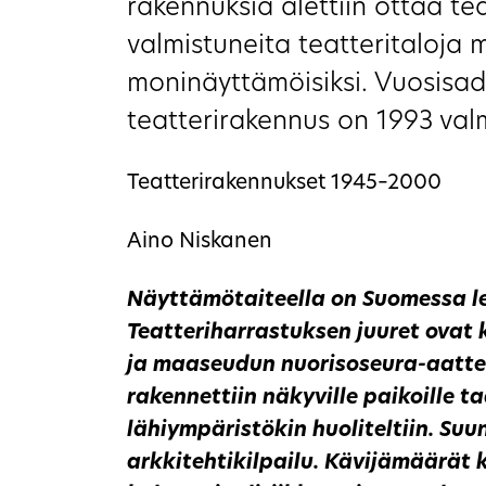
rakennuksia alettiin ottaa te
valmistuneita teatteritaloja 
moninäyttämöisiksi. Vuosisad
teatterirakennus on 1993 val
Teatterirakennukset 1945–2000
Aino Niskanen
Näyttämötaiteella on Suomessa l
Teatteriharrastuksen juuret ovat
ja maaseudun nuorisoseura-aatt
rakennettiin näkyville paikoille ta
lähiympäristökin huoliteltiin. Suun
arkkitehtikilpailu. Kävijämäärät k