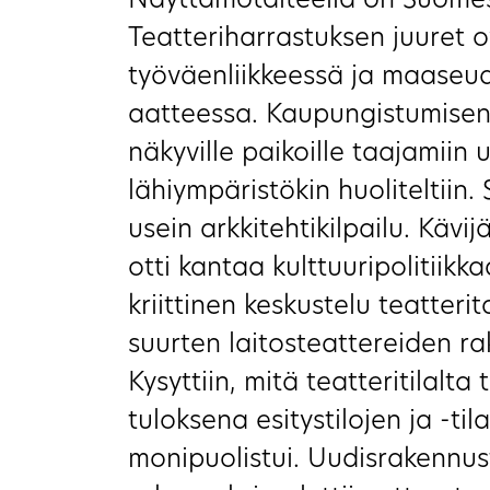
Näyttämötaiteella on Suome
Teatteriharrastuksen juuret 
työväenliikkeessä ja maaseu
aatteessa. Kaupungistumisen
näkyville paikoille taajamiin u
lähiympäristökin huoliteltiin. 
usein arkkitehtikilpailu. Kävi
otti kantaa kulttuuripolitiikk
kriittinen keskustelu teatteri
suurten laitosteattereiden ra
Kysyttiin, mitä teatteritilalt
tuloksena esitystilojen ja -til
monipuolistui. Uudisrakennus