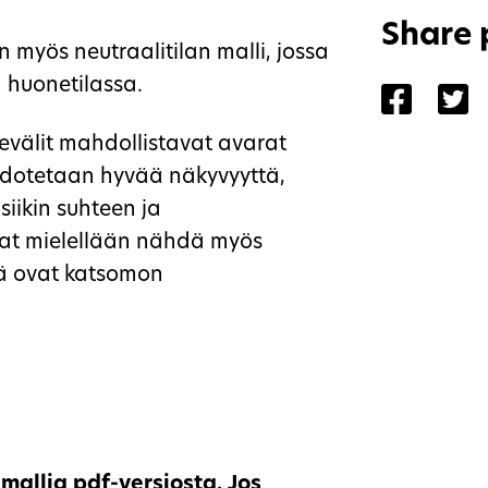
Share
n myös neutraalitilan malli, jossa
 huonetilassa.
Share 
Sh
evälit mahdollistavat avarat
 odotetaan hyvää näkyvyyttä,
iikin suhteen ja
vat mielellään nähdä myös
tä ovat katsomon
 mallia pdf-versiosta. Jos