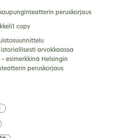
 kaupunginteatterin peruskorjaus
kkeli1 copy
uistosuunnittelu
storiallisesti arvokkaassa
 – esimerkkinä Helsingin
teatterin peruskorjaus
i