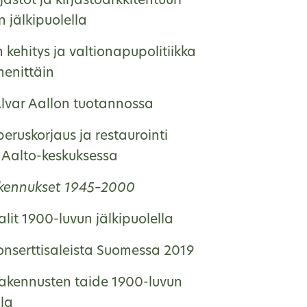
rjastot ja kirjastoarkkitehtuuri
 jälkipuolella
n kehitys ja valtionapupolitiikka
enittäin
Alvar Aallon tuotannossa
peruskorjaus ja restaurointi
 Aalto-keskuksessa
akennukset 1945–2000
alit 1900-luvun jälkipuolella
konserttisaleista Suomessa 2019
 rakennusten taide 1900-luvun
lla