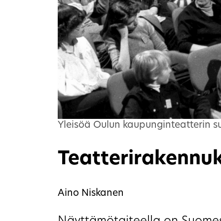
Yleisöä Oulun kaupunginteatterin su
Teatterirakennu
Aino Niskanen