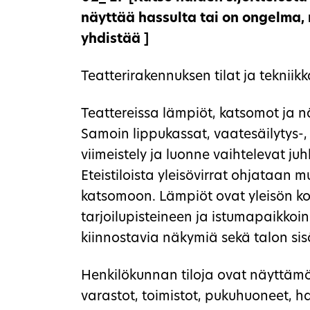
näyttää hassulta tai on ongelma,
yhdistää ]
Teatterirakennuksen tilat ja tekniik
Teattereissa lämpiöt, katsomot ja n
Samoin lippukassat, vaatesäilytys-, wc
viimeistely ja luonne vaihtelevat j
Eteistiloista yleisövirrat ohjataan
katsomoon. Lämpiöt ovat yleisön k
tarjoilupisteineen ja istumapaikkoi
kiinnostavia näkymiä sekä talon sisäl
Henkilökunnan tiloja ovat näyttämö ja
varastot, toimistot, pukuhuoneet, harj