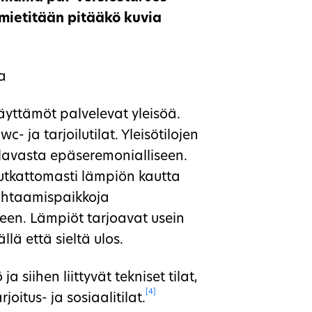
 mietitään pitääkö kuvia
ka
äyttämöt palvelevat yleisöä.
- ja tarjoilutilat. Yleisötilojen
uhlavasta epäseremonialliseen.
 mutkattomasti lämpiön kautta
ohtaamispaikkoja
neen. Lämpiöt tarjoavat usein
lä että sieltä ulos.
 siihen liittyvät tekniset tilat,
[4]
oitus- ja sosiaalitilat.