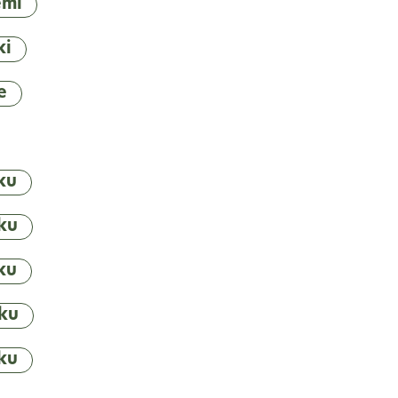
emi
ki
e
ku
ku
ku
ku
ku