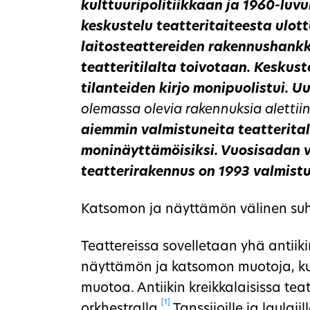
kulttuuripolitiikkaan ja 1960-luvu
keskustelu teatteritaiteesta ulot
laitosteattereiden rakennushankke
teatteritilalta toivotaan. Keskuste
tilanteiden kirjo monipuolistui. 
olemassa olevia rakennuksia alettiin
aiemmin valmistuneita teatterital
moninäyttämöisiksi. Vuosisadan v
teatterirakennus on 1993 valmist
Katsomon ja näyttämön välinen su
Teattereissa sovelletaan yhä antiiki
näyttämön ja katsomon muotoja, k
muotoa. Antiikin kreikkalaisissa tea
[1]
orkhestralla.
Tanssijoille ja laula