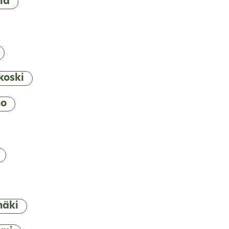
lä
koski
mo
mäki