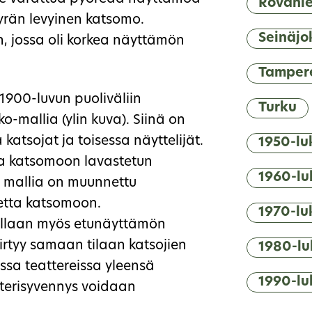
Rovani
yrän levyinen katsomo.
Seinäjo
n, jossa oli korkea näyttämön
Tamper
 1900-luvun puoliväliin
Turku
kko-mallia (ylin kuva). Siinä on
katsojat ja toisessa näyttelijät.
1950-lu
a katsomoon lavastetun
1960-lu
 mallia on muunnettu
etta katsomoon.
1970-lu
ellaan myös etunäyttämön
siirtyy samaan tilaan katsojien
1980-lu
ssa teattereissa yleensä
1990-lu
sterisyvennys voidaan