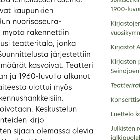
ssa lempilapsen asema.
Julkiset ki
1900-luvun
ovat kaupunkien
dun nuorisoseura-
Kirjastoje
 myötä rakennettiin
vuosikymm
usi teatteritalo, jonka
Kirjastot 
Suunnittelusta järjestettiin
Kirjaston 
jämäärät kasvoivat. Teatteri
Seinäjoen
aan ja 1960-luvulla alkanut
Teatterir
taiteesta ulottui myös
kennushankkeisiin.
Konserttis
a toivotaan. Keskustelun
Luettelo 
anteiden kirjo
Julkisten
ten sijaan olemassa olevia
jälkipuole