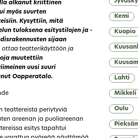
Jyväsky
lla alkanut kriittinen
tui myös suurten
Kemi
isiin. Kysyttiin, mitä
lun tuloksena esitystilojen ja -
Kuopio
Uudisrakennusten sijaan
Kuusan
 ottaa teatterikäyttöön ja
oja muutettiin
Kuusa
iimeinen uusi suuri
unut Oopperatalo.
Lahti
hde
Mikkeli
Oulu
n teattereista periytyviä
uten areenan ja puoliareenan
Pieksä
ttereissa esitys tapahtui
jille varattua pyöreää näyttämöä