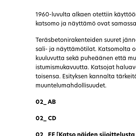
1960-luvulta alkaen otettiin käyttöö
katsomo ja näyttämö ovat samassa
Teräsbetonirakenteiden suuret jänn
sali- ja näyttämötilat. Katsomolta
kuuluvutta sekä puheäänen että mus
istumismukavuutta. Katsojat halua
toisensa. Esityksen kannalta tärkei
muuntelumahdollisuudet.
02_ AB
02_ CD
02_ EF
[Katso näiden sijoittelusta