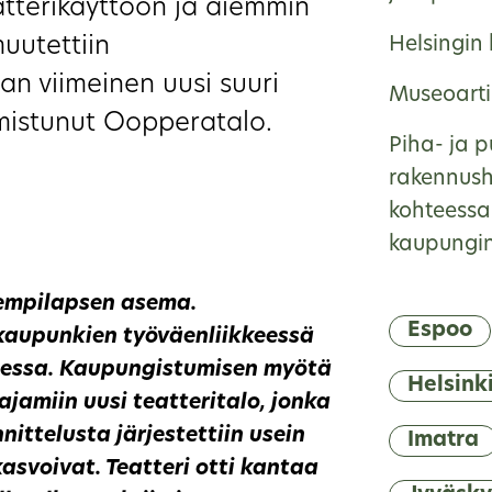
atterikäyttöön ja aiemmin
muutettiin
Helsingin
an viimeinen uusi suuri
Museoarti
mistunut Oopperatalo.
Piha- ja p
rakennushi
kohteessa
kaupungin
empilapsen asema.
Espoo
 kaupunkien työväenliikkeessä
eessa. Kaupungistumisen myötä
Helsink
ajamiin uusi teatteritalo, jonka
nittelusta järjestettiin usein
Imatra
asvoivat. Teatteri otti kantaa