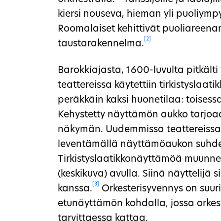
kiersi nouseva, hieman yli puoliymp
Roomalaiset kehittivät puoliareena
[2]
taustarakennelma.
Barokkiajasta, 1600-luvulta pitkälti
teattereissa käytettiin tirkistyslaati
peräkkäin kaksi huonetilaa: toisessa 
Kehystetty näyttämön aukko tarjoa
näkymän. Uudemmissa teattereissa
leventämällä näyttämöaukon suhd
Tirkistyslaatikkonäyttämöä muunn
(keskikuva) avulla. Siinä näyttelijä 
[3]
kanssa.
Orkesterisyvennys on suuri
etunäyttämön kohdalla, jossa orke
tarvittaessa kattaa.