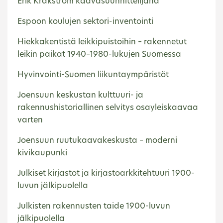
Erik Kråkström kaavasuunnittelijana
Espoon koulujen sektori-inventointi
Hiekkakentistä leikkipuistoihin – rakennetut
leikin paikat 1940–1980-lukujen Suomessa
Hyvinvointi-Suomen liikuntaympäristöt
Joensuun keskustan kulttuuri- ja
rakennushistoriallinen selvitys osayleiskaavaa
varten
Joensuun ruutukaavakeskusta – moderni
kivikaupunki
Julkiset kirjastot ja kirjastoarkkitehtuuri 1900-
luvun jälkipuolella
Julkisten rakennusten taide 1900-luvun
jälkipuolella