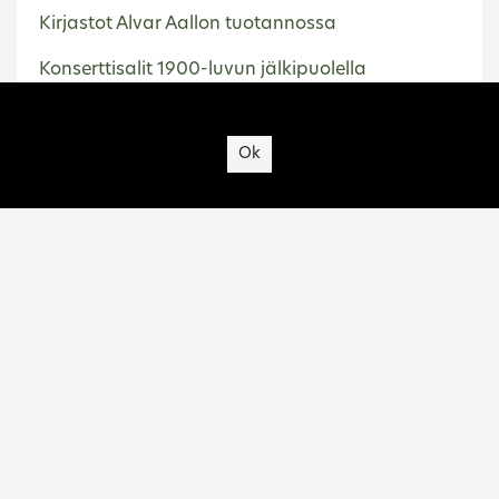
Kirjastot Alvar Aallon tuotannossa
Konserttisalit 1900-luvun jälkipuolella
Site's cookies
Koulujen talotekniikka korjaushankkeessa
Ok
Kunnallistekniikka Suomessa 1945–2000.
Esimerkkinä vesihuolto
Lämpö, vesi ja ilmanvaihto 1950-luvun kouluissa
Lastentarha- ja päiväkotirakennukset
Suomessa 1940–1990-luvuilla
Lentokentät 1945–2000
Liikenneinfrastruktuuri rakennetun ympäristön
muokkaajana Suomessa 1945–2000
Liikenteen ja energian kehityksen vaikutus