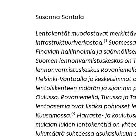
Susanna Santala
Lentokentät muodostavat merkittävä
(1
infrastruktuuriverkostoa.
Suomessa 
Finavian hallinnoimia ja säännöllisen
Suomen lennonvarmistuskeskus on T
lennonvarmistuskeskus Rovaniemellä
Helsinki-Vantaalla ja keskeisimmät 
lentoliikenteen määrän ja sijainnin 
Oulussa, Rovaniemellä, Turussa ja T
lentoasemia ovat lisäksi pohjoiset l
(4
Kuusamossa.
Harraste- ja koulutu
mukaan lukien lentokenttiä on yhte
lukumäärä suhteessa asukaslukuun se