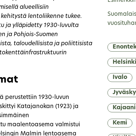
Esimerkki
sellä alueellisiin
Suomalais
 kehitystä lentoliikenne tukee.
vuosituha
u ja ylläpidetty 1930-luvulta
en ja Pohjois-Suomen
ista, taloudellisista ja poliittisista
Enontek
ntokenttäinfrastruktuurin
Helsink
Ivalo
emat
Jyväsky
 perustettiin 1930-luvun
skittyi Katajanokan (1923) ja
Kajaani
simmäinen
Kemi
ettu maalentoasema valmistui
Helsingin Malmin lentoasema