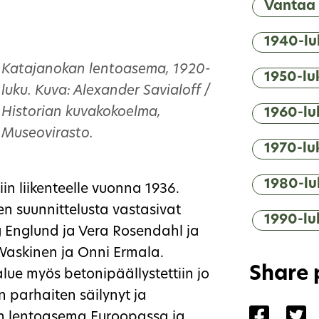
Vantaa
1940-lu
Katajanokan lentoasema, 1920-
1950-lu
luku. Kuva: Alexander Savialoff /
Historian kuvakokoelma,
1960-lu
Museovirasto.
1970-lu
1980-lu
n liikenteelle vuonna 1936.
en suunnittelusta vastasivat
1990-lu
g Englund ja Vera Rosendahl ja
 Waskinen ja Onni Ermala.
Share
lue myös betonipäällystettiin jo
 parhaiten säilynyt ja
Share 
Sh
un lentoasema Euroopassa ja