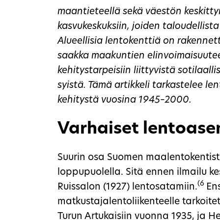
maantieteellä sekä väestön keskittymi
kasvukeskuksiin, joiden taloudellista
Alueellisia lentokenttiä on rakennett
saakka maakuntien elinvoimaisuute
kehitystarpeisiin liittyvistä sotilaallis
syistä. Tämä artikkeli tarkastelee le
kehitystä vuosina 1945–2000.
Varhaiset lentoas
Suurin osa Suomen maalentokentistä
loppupuolella. Sitä ennen ilmailu ke
(6
Ruissalon (1927) lentosatamiin.
En
matkustajalentoliikenteelle tarkoit
Turun Artukaisiin vuonna 1935, ja 