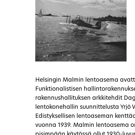
Helsingin Malmin lentoasema avattii
Funktionalistisen hallintorakennuks
rakennushallituksen arkkitehdit Da
lentokonehallin suunnittelusta Yrjö
Edistyksellisen lentoaseman kenttäa
vuonna 1939. Malmin lentoasema on
pisimpään käytössä ollut 1930-luv