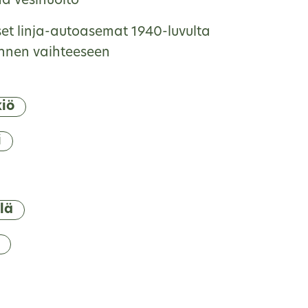
nä vesihuolto
et linja-autoasemat 1940-luvulta
nnen vaihteeseen
iö
i
lä