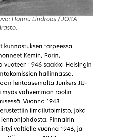
uva: Hannu Lindroos / JOKA
irasto.
t kunnostuksen tarpeessa.
honneet Kemin, Porin,
ja vuoteen 1946 saakka Helsingin
ontakomission hallinnassa.
nkään lentoasemalta Junkers JU-
tti myös vahvemman roolin
emisessä. Vuonna 1943
rustettiin ilmailutoimisto, joka
 lennonjohdosta. Finnairin
rtyi valtiolle vuonna 1946, ja