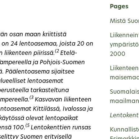
Pages
Mistä Suom
n osan maan kriittistä
Liikennein
on 24 lentoasemaa, joista 20 on
ympärist
(2
 liikenteen piirissä.
Etelä-
2000
ampereella ja Pohjois-Suomen
Liikenteen
. Päälentoasema sijaitsee
maisemaa
alueelliset lentoasemat
perusteella tarkasteltuna
Suomalais
(3
ampereella.
Kasvavan liikenteen
maailman
entoasemat Kittilässä, Ivalossa ja
Lentoken
skäytössä olevat lentopaikat
(5
ensä 100.
Lentokenttien runsas
Kunnallis
littyy Suomen erityisellä