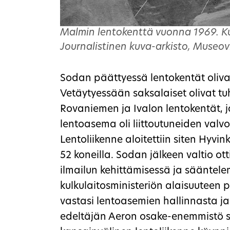
Malmin lentokenttä vuonna 1969. K
Journalistinen kuva-arkisto, Museov
Sodan päättyessä lentokentät oliva
Vetäytyessään saksalaiset olivat tu
Rovaniemen ja Ivalon lentokentät, 
lentoasema oli liittoutuneiden valv
Lentoliikenne aloitettiin siten Hyvi
52 koneilla. Sodan jälkeen valtio o
ilmailun kehittämisessä ja sääntel
kulkulaitosministeriön alaisuuteen pe
vastasi lentoasemien hallinnasta ja
edeltäjän Aeron osake-enemmistö sii