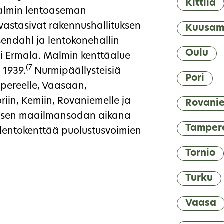
Kittilä
 Malmin lentoaseman
vastasivat rakennushallituksen
Kuusa
sendahl ja lentokonehallin
Oulu
ni Ermala. Malmin kenttäalue
(7
 1939.
Nurmipäällysteisiä
Pori
mpereelle, Vaasaan,
in, Kemiin, Rovaniemelle ja
Rovani
isen maailmansodan aikana
Tamper
ä lentokenttää puolustusvoimien
Tornio
Turku
Vaasa