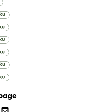
ku
ku
ku
ku
ku
ku
 page
the page with Facebook
are the page with Twitter
Share the page with Email