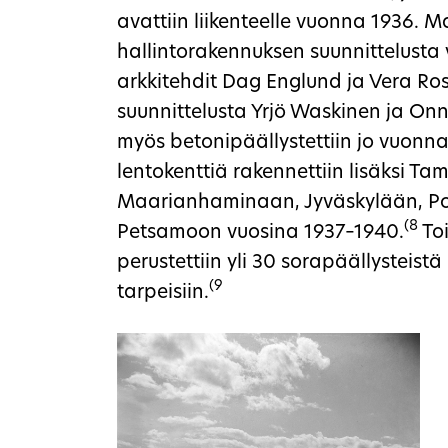
avattiin liikenteelle vuonna 1936.
hallintorakennuksen suunnittelusta 
arkkitehdit Dag Englund ja Vera Ro
suunnittelusta Yrjö Waskinen ja On
myös betonipäällystettiin jo vuonna
lentokenttiä rakennettiin lisäksi Ta
Maarianhaminaan, Jyväskylään, Pori
(8
Petsamoon vuosina 1937–1940.
To
perustettiin yli 30 sorapäällysteist
(9
tarpeisiin.