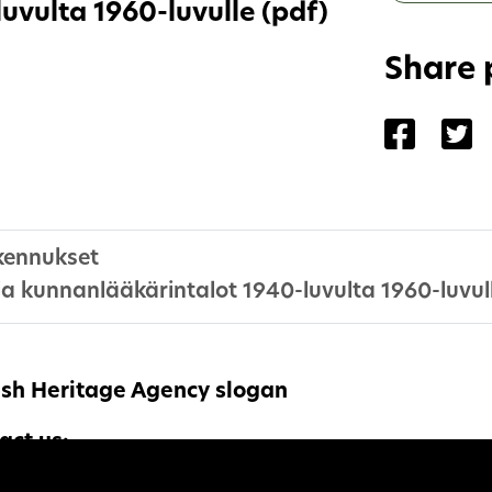
uvulta 1960-luvulle (pdf)
Share
Share 
Sh
kennukset
t ja kunnanlääkärintalot 1940-luvulta 1960-luvul
ish Heritage Agency slogan
act us:
nnettu.hyvinvointi@museovirasto.fi