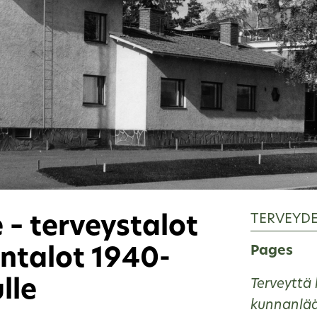
TERVEYD
e – terveystalot
Pages
ntalot 1940-
lle
Terveyttä k
kunnanlää