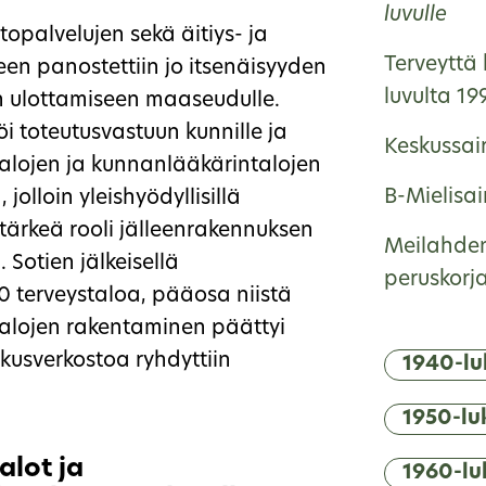
luvulle
opalvelujen sekä äitiys- ja
Terveyttä 
en panostettiin jo itsenäisyyden
luvulta 19
n ulottamiseen maaseudulle.
i toteutusvastuun kunnille ja
Keskussai
stalojen ja kunnanlääkärintalojen
B-Mielisai
jolloin yleishyödyllisillä
ä tärkeä rooli jälleenrakennuksen
Meilahden
 Sotien jälkeisellä
peruskorj
0 terveystaloa, pääosa niistä
talojen rakentaminen päättyi
skusverkostoa ryhdyttiin
1940-lu
1950-lu
alot ja
1960-lu