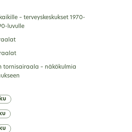
kaikille – terveyskeskukset 1970-
90-luvulle
raalat
raalat
 tornisairaala – näkökulmia
aukseen
ku
ku
ku