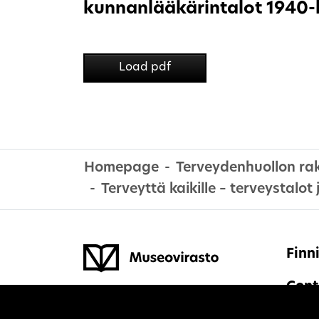
kunnanlääkärintalot 1940-l
Load pdf
Homepage
Terveydenhuollon ra
Terveyttä kaikille – terveystalo
Finn
Cont
Site's cookies
rake