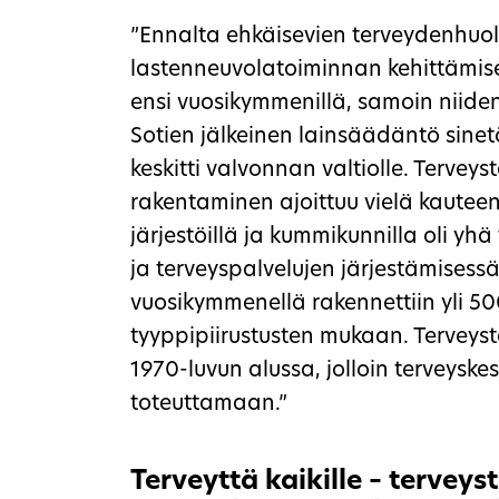
”Ennalta ehkäisevien terveydenhuolt
lastenneuvolatoiminnan kehittämise
ensi vuosikymmenillä, samoin niide
Sotien jälkeinen lainsäädäntö sinetö
keskitti valvonnan valtiolle. Tervey
rakentaminen ajoittuu vielä kauteen, 
järjestöillä ja kummikunnilla oli yh
ja terveyspalvelujen järjestämisessä.
vuosikymmenellä rakennettiin yli 50
tyyppipiirustusten mukaan. Terveys
1970-luvun alussa, jolloin terveyske
toteuttamaan.”
Terveyttä kaikille – terveyst