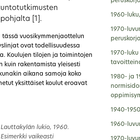
peruskorj
 kuntotutkimusten
1960-luku
ohjalta [1].
1970-luvun
n tässä vuosikymmenjaottelun
peruskorj
slinjat ovat todellisuudessa
1970-luku 
 Koulujen tilojen ja toimintojen
tavoittei
 kuin rakentamista yleisesti
 kunakin aikana samoja koko
1980- ja 1
tut yksittäiset koulut eroavat
normisido
oppimisym
1940-1950-
1960-luvun
Lauttakylän lukio, 1960.
Esimerkki vaikeasti
1970-luvun