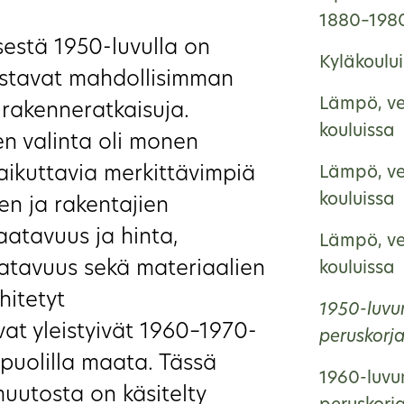
1880–198
sestä 1950-luvulla on
Kyläkoulu
dustavat mahdollisimman
Lämpö, ve
ä rakenneratkaisuja.
kouluissa
en valinta oli monen
aikuttavia merkittävimpiä
Lämpö, ve
kouluissa
den ja rakentajien
aatavuus ja hinta,
Lämpö, ve
atavuus sekä materiaalien
kouluissa
hitetyt
1950-luvun
at yleistyivät 1960–1970-
peruskorj
 puolilla maata. Tässä
1960-luvun
uutosta on käsitelty