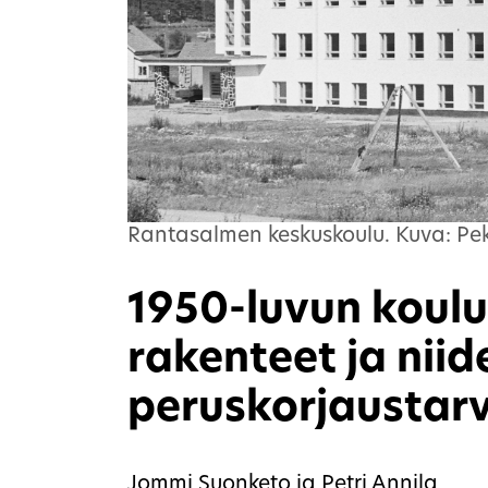
Rantasalmen keskuskoulu. Kuva: Pek
1950-luvun koulu
rakenteet ja niid
peruskorjaustar
Jommi Suonketo ja Petri Annila