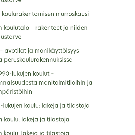
austarve
, koulurakentamisen murroskausi
 koulutalo – rakenteet ja niiden
austarve
– avotilat ja monikäyttöisyys
na peruskoulurakennuksissa
990-lukujen koulut –
nnaisuudesta monitoimitiloihin ja
päristöihin
lukujen koulu: lakeja ja tilastoja
 koulu: lakeja ja tilastoja
 koulu: lakeja ja tilastoja