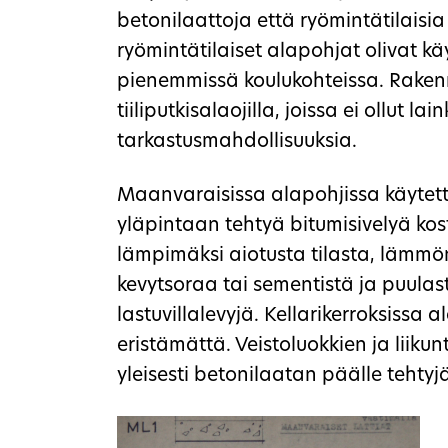
betonilaattoja että ryömintätilaisi
ryömintätilaiset alapohjat olivat 
pienemmissä koulukohteissa. Rakenn
tiiliputkisalaojilla, joissa ei ollut la
tarkastusmahdollisuuksia.
Maanvaraisissa alapohjissa käytetti
yläpintaan tehtyä bitumisivelyä kost
lämpimäksi aiotusta tilasta, lämmön
kevytsoraa tai sementistä ja puulast
lastuvillalevyjä. Kellarikerroksissa 
eristämättä. Veistoluokkien ja liikun
yleisesti betonilaatan päälle tehty