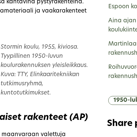
nsä kantavina pystyrakenteina.
Espoon kou
altamateriaali ja vaakarakenteet
Aina ajan 
koulukiint
Martinlaa
Stormin koulu, 1955, kiviosa.
rakennushi
Tyypillinen 1950-luvun
koulurakennuksen yleisleikkaus.
Roihuvuor
Kuva: TTY, Elinkaaritekniikan
rakennushi
tutkimusryhmä,
kuntotutkimukset.
1950-lu
aiset rakenteet (AP)
Share
kä maanvaraan valettuja