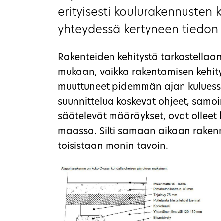
erityisesti koulurakennusten
yhteydessä kertyneen tiedon p
Rakenteiden kehitystä tarkastellaa
mukaan, vaikka rakentamisen kehity
muuttuneet pidemmän ajan kuluessa.
suunnittelua koskevat ohjeet, samoin
säätelevät määräykset, ovat olleet
maassa. Silti samaan aikaan rakenne
toisistaan monin tavoin.