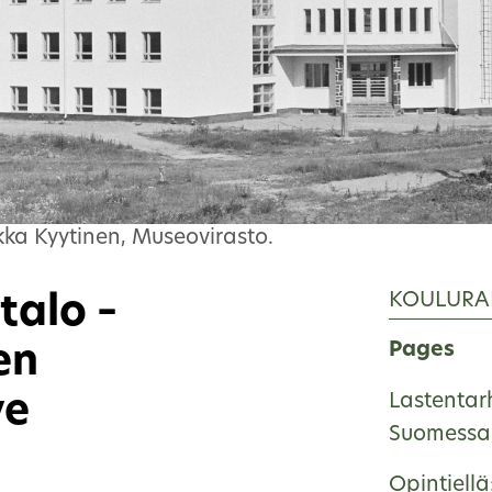
ka Kyytinen, Museovirasto.
KOULURA
talo –
Pages
en
ve
Lastentar
Suomessa 
Opintiellä