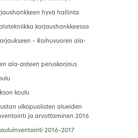
rjaushankkeen hyvä hallinta
talotekniikka korjaushankkeessa
korjaukseen – Roihuvuoren ala-
en ala-asteen peruskorjaus
oulu
kson koulu
kustan ulkopuolisten alueiden
nventointi ja arvottaminen 2016
ouluinventointi 2016–2017