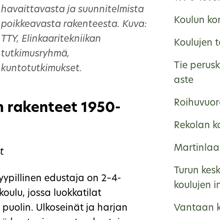
havaittavasta ja suunnitelmista
Koulun ko
poikkeavasta rakenteesta. Kuva:
TTY, Elinkaaritekniikan
Koulujen 
tutkimusryhmä,
Tie perus
kuntotutkimukset.
aste
Roihuvuor
n rakenteet 1950-
Rekolan k
Martinlaa
t
Turun kes
ypillinen edustaja on 2–4-
koulujen i
oulu, jossa luokkatilat
Vantaan k
puolin. Ulkoseinät ja harjan