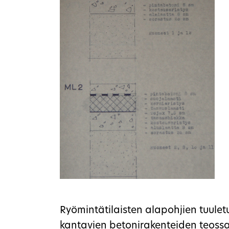
Ryömintätilaisten alapohjien tuuletu
kantavien betonirakenteiden teossa 