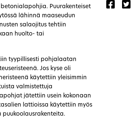
Share 
Sh
a betonialapohjia. Puurakenteiset
käytössä lähinnä maaseudun
usten salaojitus tehtiin
inkaan huolto- tai
in tyypillisesti pohjalaatan
euseristeenä. Jos kyse oli
eristeenä käytettiin yleisimmin
uista valmistettuja
alapohjat jätettiin usein kokonaan
tasalien lattioissa käytettiin myös
jä puukoolausrakenteita.