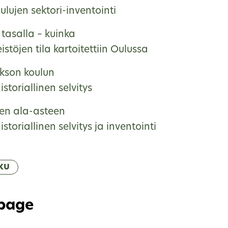
lujen sektori-inventointi
tasalla – kuinka
eistöjen tila kartoitettiin Oulussa
kson koulun
storiallinen selvitys
en ala-asteen
storiallinen selvitys ja inventointi
ku
 page