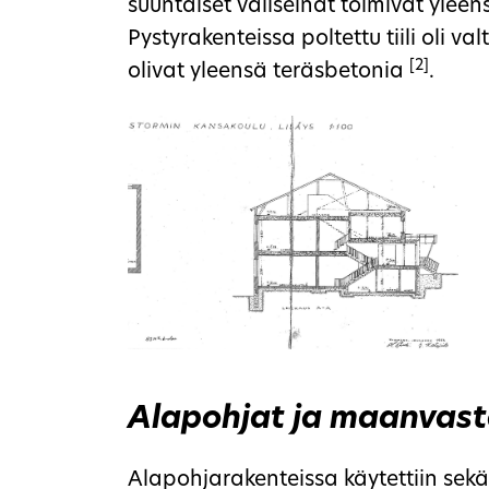
suuntaiset väliseinät toimivat ylee
Pystyrakenteissa poltettu tiili oli v
[2]
olivat yleensä teräsbetonia
.
Alapohjat ja maanvast
Alapohjarakenteissa käytettiin se