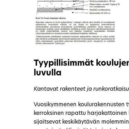
Tyypillisimmät kouluje
luvulla
Kantavat rakenteet ja runkoratkaisu
Vuosikymmenen koulurakennusten ty
kerroksinen rapattu harjakattoinen k
sijaitsevat keskikäytävän molemmin 