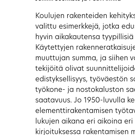
Koulujen rakenteiden kehityk
valittu esimerkkejä, jotka e
hyvin aikakautensa tyypillisi
Käytettyjen rakenneratkaisuj
muuttujan summa, ja siihen v
tekijöitä olivat suunnittelijoi
edistyksellisyys, työväestön s
työkone- ja nostokaluston sa
saatavuus. Jo 1950-luvulla ke
elementtirakentamisen työtav
lukujen aikana eri aikoina eri
kirjoituksessa rakentamisen m