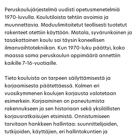
Peruskoulujärjestelmä uudisti opetusmenetelmiä
1970-luvulla. Koulutiloista tehtiin avoimia ja
muunnettavia. Moduulimitoitetut teollisesti tuotetut
rakenteet otettiin käyttöön. Matala, syvärunkoinen ja
tasakattoinen koulu sai täysin koneellisen
ilmanvaihtotekniikan. Kun 1970-luku päättyi, koko
maassa sama peruskoulun oppimäärä annettiin
kaikille 7–16-vuotiaille.
Tieto kouluista on tarpeen säilyttämisestä ja
korjaamisesta päätettäessä. Kolmen eri
vuosikymmenen koulujen korjausta valotetaan
esimerkein. Korjaaminen on paneutumista
rakennukseen ja sen historiaan sekä yksilöllisten
korjausratkaisujen etsimistä. Onnistumiseen
tarvitaan hankkeen hallintaa: suunnittelijoiden,
tutkijoiden, käyttäjien, eri hallintokuntien ja