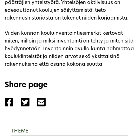
päättäjien yhteistyötä. Yhteisöjen aktiivisuus on
edesauttanut koulujen säilyttämistä, tieto
rakennushistoriasta on tukenut niiden korjaamista.
Viiden kunnan kouluinventointiesimerkit kertovat
miten, milloin ja miksi inventointi on tehty ja miten sitä
hyödynnetään. Inventoinnin avulla kunta hahmottaa
koulukiinteistöt ja niiden arvot sekä yksittäisinä
rakennuksina että osana kokonaisuutta.
Share page
Share the page with Facebook
Share the page with Twitter
Share the page with Email
THEME