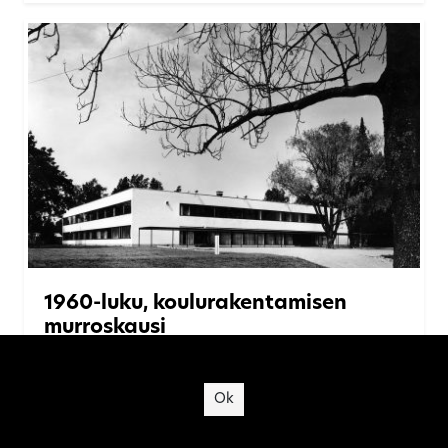
1960-luku, koulurakentamisen
murroskausi
Site's cookies
KOULURAKENNUKSET
Ok