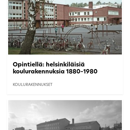
Opintiellä: helsinkiläisiä
koulurakennuksia 1880–1980
KOULURAKENNUKSET