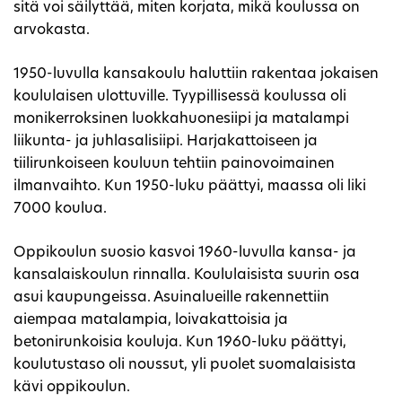
sitä voi säilyttää, miten korjata, mikä koulussa on
arvokasta.
1950-luvulla kansakoulu haluttiin rakentaa jokaisen
koululaisen ulottuville. Tyypillisessä koulussa oli
monikerroksinen luokkahuonesiipi ja matalampi
liikunta- ja juhlasalisiipi. Harjakattoiseen ja
tiilirunkoiseen kouluun tehtiin painovoimainen
ilmanvaihto. Kun 1950-luku päättyi, maassa oli liki
7000 koulua.
Oppikoulun suosio kasvoi 1960-luvulla kansa- ja
kansalaiskoulun rinnalla. Koululaisista suurin osa
asui kaupungeissa. Asuinalueille rakennettiin
aiempaa matalampia, loivakattoisia ja
betonirunkoisia kouluja. Kun 1960-luku päättyi,
koulutustaso oli noussut, yli puolet suomalaisista
kävi oppikoulun.