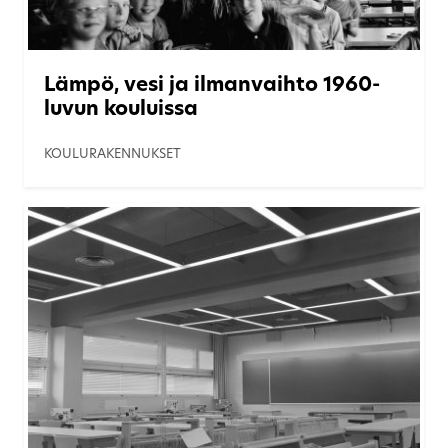
Lämpö, vesi ja ilmanvaihto 1960-
luvun kouluissa
KOULURAKENNUKSET