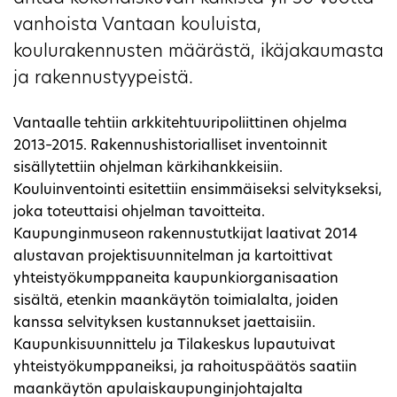
vanhoista Vantaan kouluista,
koulurakennusten määrästä, ikäjakaumasta
ja rakennustyypeistä.
Vantaalle tehtiin arkkitehtuuripoliittinen ohjelma
2013–2015. Rakennushistorialliset inventoinnit
sisällytettiin ohjelman kärkihankkeisiin.
Kouluinventointi esitettiin ensimmäiseksi selvitykseksi,
joka toteuttaisi ohjelman tavoitteita.
Kaupunginmuseon rakennustutkijat laativat 2014
alustavan projektisuunnitelman ja kartoittivat
yhteistyökumppaneita kaupunkiorganisaation
sisältä, etenkin maankäytön toimialalta, joiden
kanssa selvityksen kustannukset jaettaisiin.
Kaupunkisuunnittelu ja Tilakeskus lupautuivat
yhteistyökumppaneiksi, ja rahoituspäätös saatiin
maankäytön apulaiskaupunginjohtajalta