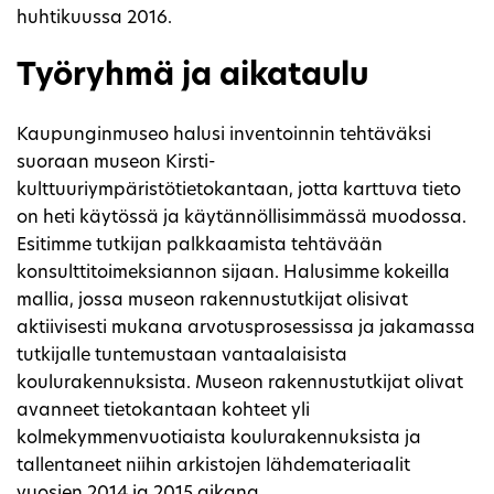
huhtikuussa 2016.
Työryhmä ja aikataulu
Kaupunginmuseo halusi inventoinnin tehtäväksi
suoraan museon Kirsti-
kulttuuriympäristötietokantaan, jotta karttuva tieto
on heti käytössä ja käytännöllisimmässä muodossa.
Esitimme tutkijan palkkaamista tehtävään
konsulttitoimeksiannon sijaan. Halusimme kokeilla
mallia, jossa museon rakennustutkijat olisivat
aktiivisesti mukana arvotusprosessissa ja jakamassa
tutkijalle tuntemustaan vantaalaisista
koulurakennuksista. Museon rakennustutkijat olivat
avanneet tietokantaan kohteet yli
kolmekymmenvuotiaista koulurakennuksista ja
tallentaneet niihin arkistojen lähdemateriaalit
vuosien 2014 ja 2015 aikana.