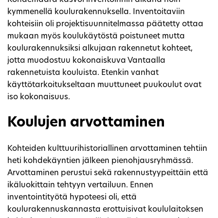
kymmenellä koulurakennuksella. Inventoitaviin
kohteisiin oli projektisuunnitelmassa päätetty ottaa
mukaan myös koulukäytöstä poistuneet mutta
koulurakennuksiksi alkujaan rakennetut kohteet,
jotta muodostuu kokonaiskuva Vantaalla
rakennetuista kouluista. Etenkin vanhat
käyttötarkoitukseltaan muuttuneet puukoulut ovat
iso kokonaisuus.
Koulujen arvottaminen
Kohteiden kulttuurihistoriallinen arvottaminen tehtiin
heti kohdekäyntien jälkeen pienohjausryhmässä.
Arvottaminen perustui sekä rakennustyypeittäin että
ikäluokittain tehtyyn vertailuun. Ennen
inventointityötä hypoteesi oli, että
koulurakennuskannasta erottuisivat koululaitoksen