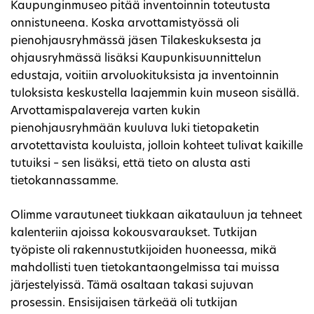
Kaupunginmuseo pitää inventoinnin toteutusta
onnistuneena. Koska arvottamistyössä oli
pienohjausryhmässä jäsen Tilakeskuksesta ja
ohjausryhmässä lisäksi Kaupunkisuunnittelun
edustaja, voitiin arvoluokituksista ja inventoinnin
tuloksista keskustella laajemmin kuin museon sisällä.
Arvottamispalavereja varten kukin
pienohjausryhmään kuuluva luki tietopaketin
arvotettavista kouluista, jolloin kohteet tulivat kaikille
tutuiksi – sen lisäksi, että tieto on alusta asti
tietokannassamme.
Olimme varautuneet tiukkaan aikatauluun ja tehneet
kalenteriin ajoissa kokousvaraukset. Tutkijan
työpiste oli rakennustutkijoiden huoneessa, mikä
mahdollisti tuen tietokantaongelmissa tai muissa
järjestelyissä. Tämä osaltaan takasi sujuvan
prosessin. Ensisijaisen tärkeää oli tutkijan