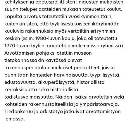
kehityksen ja opetuspoliittisten linjausten mukaisten
suunnitteluperiaatteiden mukaan toteutetut koulut.
Lopulta arvotus toteutettiin vuosikymmenittäin,
kuitenkin siten, että tyylillisesti toiseen ikäryhmään
kuuluvia rakennuksia myös vertailtiin eri ryhmien
kesken (esim. 1980-luvun koulu, joka oli toteutettu
1970-luvun tyyliin, arvotettiin molemmissa ryhmissä).
Arvottamisen pohjaksi otettiin museon
tietokannassakin käytössä olevat
rakennusperintölain mukaiset periaatteet, joissa
punnitaan kohteiden harvinaisuutta, tyypillisyyttä,
edustavuutta, alkuperäisyyttä, historiallista
kerroksisuutta sekä historiallista
todistusvoimaisuutta. Näiden lisäksi arvotettiin vielä
kohteiden rakennustaiteellisia ja ympäristöarvoja.
Tiedonkeruu ja arkistotyö jatkuivat arvottamistyön
lomassa.