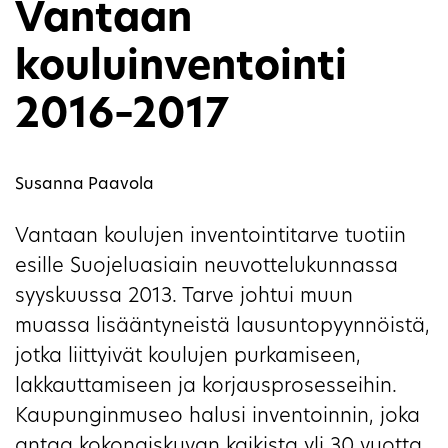
Vantaan
kouluinventointi
2016–2017
Susanna Paavola
Vantaan koulujen inventointitarve tuotiin
esille Suojeluasiain neuvottelukunnassa
syyskuussa 2013. Tarve johtui muun
muassa lisääntyneistä lausuntopyynnöistä,
jotka liittyivät koulujen purkamiseen,
lakkauttamiseen ja korjausprosesseihin.
Kaupunginmuseo halusi inventoinnin, joka
antaa kokonaiskuvan kaikista yli 30 vuotta