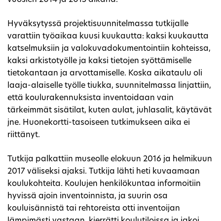
Hyväksytyssä projektisuunnitelmassa tutkijalle
varattiin työaikaa kuusi kuukautta: kaksi kuukautta
katselmuksiin ja valokuvadokumentointiin kohteissa,
kaksi arkistotyölle ja kaksi tietojen syöttämiselle
tietokantaan ja arvottamiselle. Koska aikataulu oli
laaja-alaiselle työlle tiukka, suunnitelmassa linjattiin,
että koulurakennuksista inventoidaan vain
tärkeimmät sisätilat, kuten aulat, juhlasalit, käytävät
jne. Huonekortti-tasoiseen tutkimukseen aika ei
riittänyt.
Tutkija palkattiin museolle elokuun 2016 ja helmikuun
2017 väliseksi ajaksi. Tutkija lähti heti kuvaamaan
koulukohteita. Koulujen henkilökuntaa informoitiin
hyvissä ajoin inventoinnista, ja suurin osa
kouluisännistä tai rehtoreista otti inventoijan
lämpimästi vastaan, kierrätti koulutiloissa ja jakoi