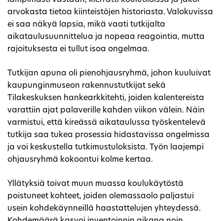
arvokasta tietoa kiinteistöjen historiasta. Valokuvissa
ei saa näkyä lapsia, mikä vaati tutkijalta
aikataulusuunnittelua ja nopeaa reagointia, mutta
rajoituksesta ei tullut isoa ongelmaa.
Tutkijan apuna oli pienohjausryhmä, johon kuuluivat
kaupunginmuseon rakennustutkijat sekä
Tilakeskuksen hankearkkitehti, joiden kalentereista
varattiin ajat palaverille kahden viikon välein. Näin
varmistui, että kireässä aikataulussa työskentelevä
tutkija saa tukea prosessia hidastavissa ongelmissa
ja voi keskustella tutkimustuloksista. Työn laajempi
ohjausryhmä kokoontui kolme kertaa.
Yllätyksiä toivat muun muassa koulukäytöstä
poistuneet kohteet, joiden olemassaolo paljastui
usein kohdekäynneillä haastattelujen yhteydessä.
Kohdemäärä kasvoi inventoinnin aikana noin