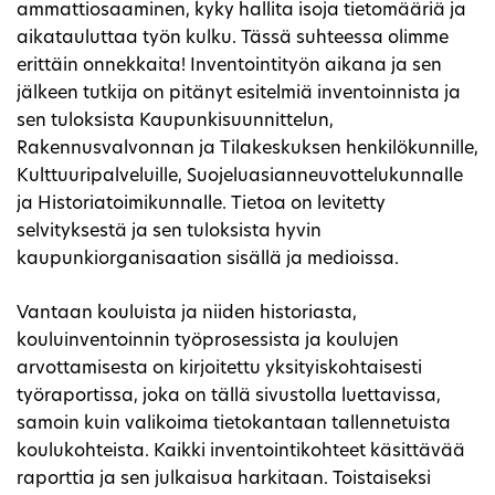
ammattiosaaminen, kyky hallita isoja tietomääriä ja
aikatauluttaa työn kulku. Tässä suhteessa olimme
erittäin onnekkaita! Inventointityön aikana ja sen
jälkeen tutkija on pitänyt esitelmiä inventoinnista ja
sen tuloksista Kaupunkisuunnittelun,
Rakennusvalvonnan ja Tilakeskuksen henkilökunnille,
Kulttuuripalveluille, Suojeluasianneuvottelukunnalle
ja Historiatoimikunnalle. Tietoa on levitetty
selvityksestä ja sen tuloksista hyvin
kaupunkiorganisaation sisällä ja medioissa.
Vantaan kouluista ja niiden historiasta,
kouluinventoinnin työprosessista ja koulujen
arvottamisesta on kirjoitettu yksityiskohtaisesti
työraportissa, joka on tällä sivustolla luettavissa,
samoin kuin valikoima tietokantaan tallennetuista
koulukohteista. Kaikki inventointikohteet käsittävää
raporttia ja sen julkaisua harkitaan. Toistaiseksi