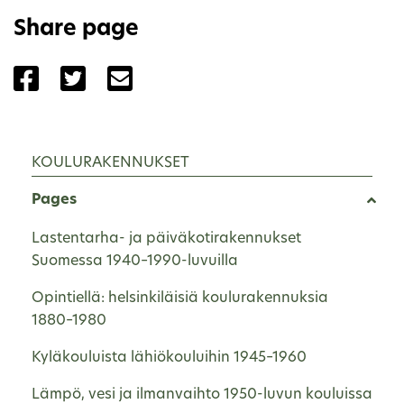
Share page
Share the page with Facebook
Share the page with Twitter
Share the page with Email
KOULURAKENNUKSET
Pages
Lastentarha- ja päiväkotirakennukset
Suomessa 1940–1990-luvuilla
Opintiellä: helsinkiläisiä koulurakennuksia
1880–1980
Kyläkouluista lähiökouluihin 1945–1960
Lämpö, vesi ja ilmanvaihto 1950-luvun kouluissa