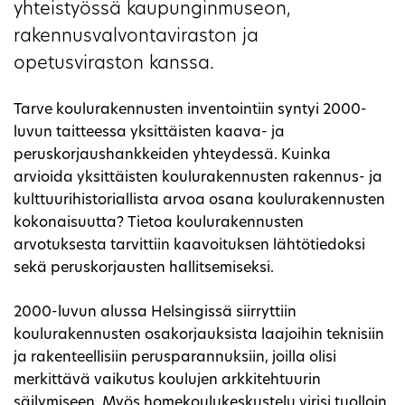
yhteistyössä kaupunginmuseon,
rakennusvalvontaviraston ja
opetusviraston kanssa.
Tarve koulurakennusten inventointiin syntyi 2000-
luvun taitteessa yksittäisten kaava- ja
peruskorjaushankkeiden yhteydessä. Kuinka
arvioida yksittäisten koulurakennusten rakennus- ja
kulttuurihistoriallista arvoa osana koulurakennusten
kokonaisuutta? Tietoa koulurakennusten
arvotuksesta tarvittiin kaavoituksen lähtötiedoksi
sekä peruskorjausten hallitsemiseksi.
2000-luvun alussa Helsingissä siirryttiin
koulurakennusten osakorjauksista laajoihin teknisiin
ja rakenteellisiin perusparannuksiin, joilla olisi
merkittävä vaikutus koulujen arkkitehtuurin
säilymiseen. Myös homekoulukeskustelu virisi tuolloin