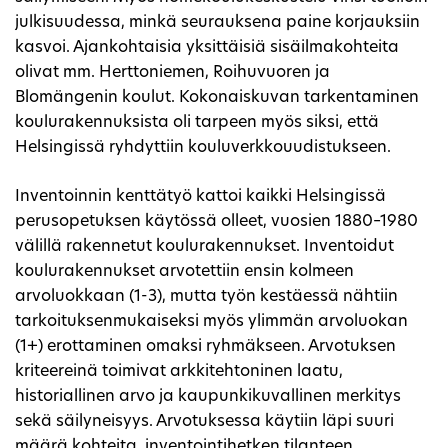
julkisuudessa, minkä seurauksena paine korjauksiin
kasvoi. Ajankohtaisia yksittäisiä sisäilmakohteita
olivat mm. Herttoniemen, Roihuvuoren ja
Blomängenin koulut. Kokonaiskuvan tarkentaminen
koulurakennuksista oli tarpeen myös siksi, että
Helsingissä ryhdyttiin kouluverkkouudistukseen.
Inventoinnin kenttätyö kattoi kaikki Helsingissä
perusopetuksen käytössä olleet, vuosien 1880–1980
välillä rakennetut koulurakennukset. Inventoidut
koulurakennukset arvotettiin ensin kolmeen
arvoluokkaan (1-3), mutta työn kestäessä nähtiin
tarkoituksenmukaiseksi myös ylimmän arvoluokan
(1+) erottaminen omaksi ryhmäkseen. Arvotuksen
kriteereinä toimivat arkkitehtoninen laatu,
historiallinen arvo ja kaupunkikuvallinen merkitys
sekä säilyneisyys. Arvotuksessa käytiin läpi suuri
määrä kohteita, inventointihetken tilanteen