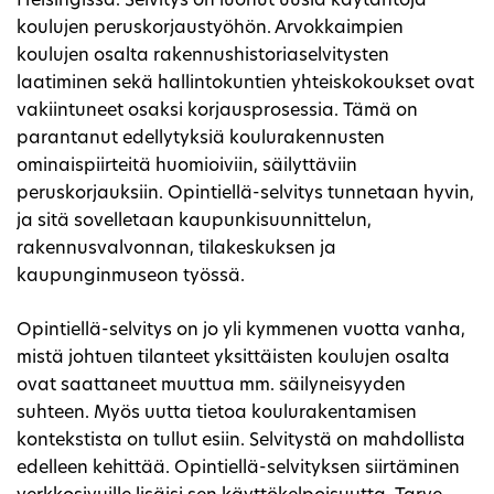
Helsingissä. Selvitys on luonut uusia käytäntöjä
koulujen peruskorjaustyöhön. Arvokkaimpien
koulujen osalta rakennushistoriaselvitysten
laatiminen sekä hallintokuntien yhteiskokoukset ovat
vakiintuneet osaksi korjausprosessia. Tämä on
parantanut edellytyksiä koulurakennusten
ominaispiirteitä huomioiviin, säilyttäviin
peruskorjauksiin. Opintiellä-selvitys tunnetaan hyvin,
ja sitä sovelletaan kaupunkisuunnittelun,
rakennusvalvonnan, tilakeskuksen ja
kaupunginmuseon työssä.
Opintiellä-selvitys on jo yli kymmenen vuotta vanha,
mistä johtuen tilanteet yksittäisten koulujen osalta
ovat saattaneet muuttua mm. säilyneisyyden
suhteen. Myös uutta tietoa koulurakentamisen
kontekstista on tullut esiin. Selvitystä on mahdollista
edelleen kehittää. Opintiellä-selvityksen siirtäminen