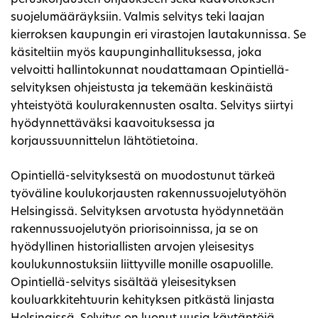
suojelumääräyksiin. Valmis selvitys teki laajan
kierroksen kaupungin eri virastojen lautakunnissa. Se
käsiteltiin myös kaupunginhallituksessa, joka
velvoitti hallintokunnat noudattamaan Opintiellä-
selvityksen ohjeistusta ja tekemään keskinäistä
yhteistyötä koulurakennusten osalta. Selvitys siirtyi
hyödynnettäväksi kaavoituksessa ja
korjaussuunnittelun lähtötietoina.
Opintiellä-selvityksestä on muodostunut tärkeä
työväline koulukorjausten rakennussuojelutyöhön
Helsingissä. Selvityksen arvotusta hyödynnetään
rakennussuojelutyön priorisoinnissa, ja se on
hyödyllinen historiallisten arvojen yleisesitys
koulukunnostuksiin liittyville monille osapuolille.
Opintiellä-selvitys sisältää yleisesityksen
kouluarkkitehtuurin kehityksen pitkästä linjasta