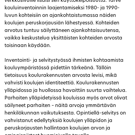
verkkosivuille lisäisi sen käyttökelpoisuutta. Tarve
kouluinventoinnin laajentamiseksi 1980- ja 1990-
luvun kohteisiin on ajankohtaistumassa näiden
koulujen peruskorjausiän lähestyessä. Kohteiden
arvotus tuntuu säilyttäneen ajankohtaisuutensa,
vaikka keskustelua yksittäisten kohteiden arvosta
toisinaan käydään.
Inventointi- ja selvitystyössä ihmisten kohtaamista
kouluympäristössä pidettiin tärkeänä. Tällöin
tietoisuus koulurakennusten arvosta levisi, mikä
vahvisti koulujen identiteettiä. Koulurakennusten
ylläpidossa ja huollossa havaittiin suurta vaihtelua.
Parhaiten ylläpidetyissä kouluissa myös arvot olivat
säilyneet parhaiten – näitä arvoja ymmärtävän
henkilökunnan vaikutuksesta. Opintiellä-selvitys on
vahvistanut edellytyksiä koulujen ylläpidon ja
peruskorjausten hallintaan koulujen arvon ja