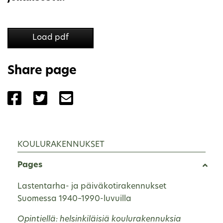
Load pdf
Share page
Share the page with Facebook
Share the page with Twitter
Share the page with Email
KOULURAKENNUKSET
Pages
Lastentarha- ja päiväkotirakennukset
Suomessa 1940–1990-luvuilla
Opintiellä: helsinkiläisiä koulurakennuksia