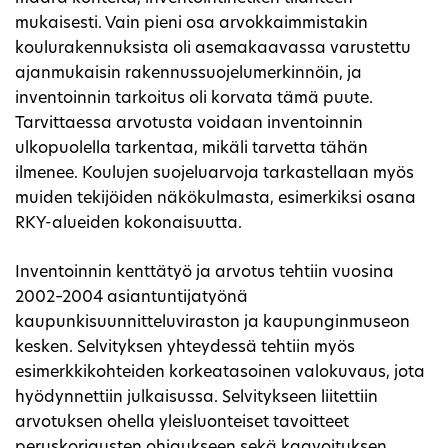
mukaisesti. Vain pieni osa arvokkaimmistakin
koulurakennuksista oli asemakaavassa varustettu
ajanmukaisin rakennussuojelumerkinnöin, ja
inventoinnin tarkoitus oli korvata tämä puute.
Tarvittaessa arvotusta voidaan inventoinnin
ulkopuolella tarkentaa, mikäli tarvetta tähän
ilmenee. Koulujen suojeluarvoja tarkastellaan myös
muiden tekijöiden näkökulmasta, esimerkiksi osana
RKY-alueiden kokonaisuutta.
Inventoinnin kenttätyö ja arvotus tehtiin vuosina
2002–2004 asiantuntijatyönä
kaupunkisuunnitteluviraston ja kaupunginmuseon
kesken. Selvityksen yhteydessä tehtiin myös
esimerkkikohteiden korkeatasoinen valokuvaus, jota
hyödynnettiin julkaisussa. Selvitykseen liitettiin
arvotuksen ohella yleisluonteiset tavoitteet
peruskorjausten ohjaukseen sekä kaavoituksen