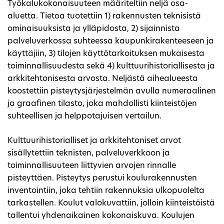
Työkalukokonaisuuteen määriteltiin neljä osa-
aluetta. Tietoa tuotettiin 1) rakennusten teknisistä
ominaisuuksista ja ylläpidosta, 2) sijainnista
palveluverkossa suhteessa kaupunkirakenteeseen ja
käyttäjiin, 3) tilojen käyttötarkoituksen mukaisesta
toiminnallisuudesta sekä 4) kulttuurihistoriallisesta ja
arkkitehtonisesta arvosta. Neljästä aihealueesta
koostettiin pisteytysjärjestelmän avulla numeraalinen
ja graafinen tilasto, joka mahdollisti kiinteistöjen
suhteellisen ja helppotajuisen vertailun.
Kulttuurihistorialliset ja arkkitehtoniset arvot
sisällytettiin teknisten, palveluverkkoon ja
toiminnallisuuteen liittyvien arvojen rinnalle
pisteyttäen. Pisteytys perustui koulurakennusten
inventointiin, joka tehtiin rakennuksia ulkopuolelta
tarkastellen. Koulut valokuvattiin, jolloin kiinteistöistä
tallentui yhdenaikainen kokonaiskuva. Koulujen