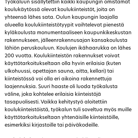
Työkaluun sisällytettiin kaikki kaupungin omistamat
koulukäytössä olevat koulukiinteistöt, joita on
yhteensä lähes sata. Oulun kaupungin laajalla
alueella koulukiinteistötyypit vaihtelevat pienestä
kyläkoulusta monumentaaliseen kaupunkikeskustan
rakennukseen, jälleenrakennusajan kansakoulusta
lähiön peruskouluun. Koulujen ikähaarukka on lähes
200 vuotta. Koulukiinteistön rakennukset voivat
käyttötarkoitukseltaan olla hyvin erilaisia (kuten
ulkohuussi, opettajan sauna, aitta, kellari) tai
kiinteistössä voi olla eri aikoina rakennettuja
laajennuksia. Suuri haaste oli luoda työkalusta
väline, joka kohtelee erilaisia kiinteistöjä
tasapuolisesti. Vaikka kehitystyö aloitettiin
koulukiinteistöistä, työkalun tuli soveltua myös muille
käyttötarkoitukseltaan yhtenäisille kiinteistöille,
esimerkiksi kirjastoille tai päiväkodeille.