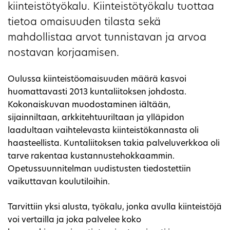
kiinteistötyökalu. Kiinteistötyökalu tuottaa
tietoa omaisuuden tilasta sekä
mahdollistaa arvot tunnistavan ja arvoa
nostavan korjaamisen.
Oulussa kiinteistöomaisuuden määrä kasvoi
huomattavasti 2013 kuntaliitoksen johdosta.
Kokonaiskuvan muodostaminen iältään,
sijainniltaan, arkkitehtuuriltaan ja ylläpidon
laadultaan vaihtelevasta kiinteistökannasta oli
haasteellista. Kuntaliitoksen takia palveluverkkoa oli
tarve rakentaa kustannustehokkaammin.
Opetussuunnitelman uudistusten tiedostettiin
vaikuttavan koulutiloihin.
Tarvittiin yksi alusta, työkalu, jonka avulla kiinteistöjä
voi vertailla ja joka palvelee koko