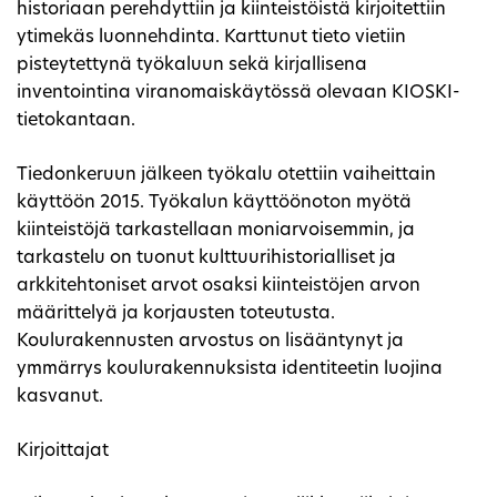
historiaan perehdyttiin ja kiinteistöistä kirjoitettiin
ytimekäs luonnehdinta. Karttunut tieto vietiin
pisteytettynä työkaluun sekä kirjallisena
inventointina viranomaiskäytössä olevaan KIOSKI-
tietokantaan.
Tiedonkeruun jälkeen työkalu otettiin vaiheittain
käyttöön 2015. Työkalun käyttöönoton myötä
kiinteistöjä tarkastellaan moniarvoisemmin, ja
tarkastelu on tuonut kulttuurihistorialliset ja
arkkitehtoniset arvot osaksi kiinteistöjen arvon
määrittelyä ja korjausten toteutusta.
Koulurakennusten arvostus on lisääntynyt ja
ymmärrys koulurakennuksista identiteetin luojina
kasvanut.
Kirjoittajat