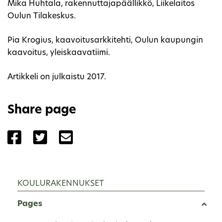
Mika Huhtala, rakennuttajapäällikkö, Liikelaitos
Oulun Tilakeskus.
Pia Krogius, kaavoitusarkkitehti, Oulun kaupungin
kaavoitus, yleiskaavatiimi.
Artikkeli on julkaistu 2017.
Share page
Share the page with Facebook
Share the page with Twitter
Share the page with Email
KOULURAKENNUKSET
Pages