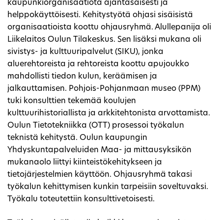
kaupunkiorganisaatiota ajantasaisesti ja
helppokäyttöisesti. Kehitystyötä ohjasi sisäisistä
organisaatioista koottu ohjausryhmä. Alullepanija oli
Liikelaitos Oulun Tilakeskus. Sen lisäksi mukana oli
sivistys- ja kulttuuripalvelut (SIKU), jonka
aluerehtoreista ja rehtoreista koottu apujoukko
mahdollisti tiedon kulun, keräämisen ja
jalkauttamisen. Pohjois-Pohjanmaan museo (PPM)
tuki konsulttien tekemää koulujen
kulttuurihistoriallista ja arkkitehtonista arvottamista.
Oulun Tietotekniikka (OTT) prosessoi työkalun
teknistä kehitystä. Oulun kaupungin
Yhdyskuntapalveluiden Maa- ja mittausyksikön
mukanaolo liittyi kiinteistökehitykseen ja
tietojärjestelmien käyttöön. Ohjausryhmä takasi
työkalun kehittymisen kunkin tarpeisiin soveltuvaksi.
Työkalu toteutettiin konsulttivetoisesti.