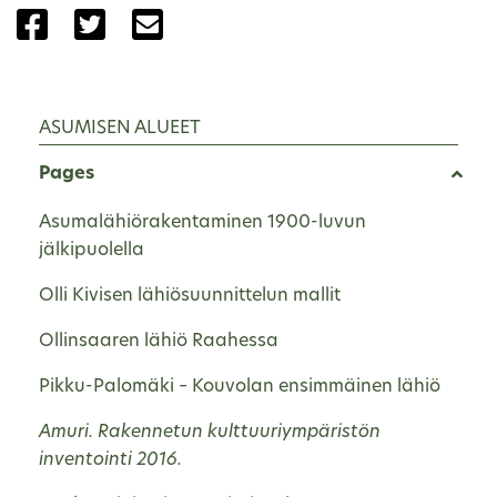
Share the page with Facebook
Share the page with Twitter
Share the page with Email
ASUMISEN ALUEET
Pages
Asumalähiörakentaminen 1900-luvun
jälkipuolella
Olli Kivisen lähiösuunnittelun mallit
Ollinsaaren lähiö Raahessa
Pikku-Palomäki – Kouvolan ensimmäinen lähiö
Amuri. Rakennetun kulttuuriympäristön
inventointi 2016.