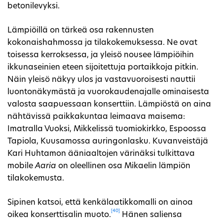
betonilevyksi.
Lämpiöillä on tärkeä osa rakennusten
kokonaishahmossa ja tilakokemuksessa. Ne ovat
toisessa kerroksessa, ja yleisö nousee lämpiöihin
ikkunaseinien eteen sijoitettuja portaikkoja pitkin.
Näin yleisö näkyy ulos ja vastavuoroisesti nauttii
luontonäkymästä ja vuorokaudenajalle ominaisesta
valosta saapuessaan konserttiin. Lämpiöstä on aina
nähtävissä paikkakuntaa leimaava maisema:
Imatralla Vuoksi, Mikkelissä tuomiokirkko, Espoossa
Tapiola, Kuusamossa auringonlasku. Kuvanveistäjä
Kari Huhtamon ääniaaltojen värinäksi tulkittava
mobile
Aaria
on oleellinen osa Mikaelin lämpiön
tilakokemusta.
Sipinen katsoi, että kenkälaatikkomalli on ainoa
[40]
oikea konserttisalin muoto.
Hänen saliensa