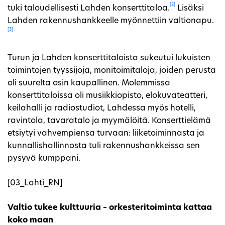
[2]
tuki taloudellisesti Lahden konserttitaloa.
Lisäksi
Lahden rakennushankkeelle myönnettiin valtionapu.
[3]
Turun ja Lahden konserttitaloista sukeutui lukuisten
toimintojen tyyssijoja, monitoimitaloja, joiden perusta
oli suurelta osin kaupallinen. Molemmissa
konserttitaloissa oli musiikkiopisto, elokuvateatteri,
keilahalli ja radiostudiot, Lahdessa myös hotelli,
ravintola, tavaratalo ja myymälöitä. Konserttielämä
etsiytyi vahvempiensa turvaan: liiketoiminnasta ja
kunnallishallinnosta tuli rakennushankkeissa sen
pysyvä kumppani.
[03_Lahti_RN]
Valtio tukee kulttuuria – orkesteritoiminta kattaa
koko maan