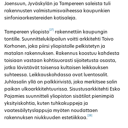
Joensuun, Jyväskylän ja Tampereen saleista tuli
rakennusten valmistumisvaiheessa kaupunkien
sinfoniaorkestereiden kotisaleja.
[27]
Tampereen yliopisto
rakennettiin kaupungin
tontille. Suunnittelukilpailun voitti arkkitehti Toivo
Korhonen, joka piirsi yliopistolle pelkistetyn ja
matalan rakennuksen. Rakennus koostuu kahdesta
toisiaan vastaan kohtisuorasti sijoitetusta osasta,
jotka lävistävät toisensa kultaisen leikkauksen
suhteessa. Leikkauskohdassa ovat luentosalit.
Juhlasalin yllä on palkkirivistö, joka merkitsee salin
paikan ulkoarkkitehtuurissa. Sisustusarkkitehti Esko
Pajamies suunnitteli yliopiston sisätilat pienimpiä
yksityiskohtia, kuten tuhkakuppeja ja
vaatesäilytyslappuja myöten noudattaen
[28]
rakennuksen niukkuuden estetiikkaa.