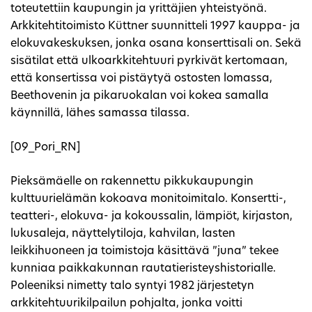
toteutettiin kaupungin ja yrittäjien yhteistyönä.
Arkkitehtitoimisto Küttner suunnitteli 1997 kauppa- ja
elokuvakeskuksen, jonka osana konserttisali on. Sekä
sisätilat että ulkoarkkitehtuuri pyrkivät kertomaan,
että konsertissa voi pistäytyä ostosten lomassa,
Beethovenin ja pikaruokalan voi kokea samalla
käynnillä, lähes samassa tilassa.
[09_Pori_RN]
Pieksämäelle on rakennettu pikkukaupungin
kulttuurielämän kokoava monitoimitalo. Konsertti-,
teatteri-, elokuva- ja kokoussalin, lämpiöt, kirjaston,
lukusaleja, näyttelytiloja, kahvilan, lasten
leikkihuoneen ja toimistoja käsittävä ”juna” tekee
kunniaa paikkakunnan rautatieristeyshistorialle.
Poleeniksi nimetty talo syntyi 1982 järjestetyn
arkkitehtuurikilpailun pohjalta, jonka voitti