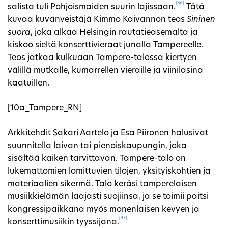
[36]
salista tuli Pohjoismaiden suurin lajissaan.
Tätä
kuvaa kuvanveistäjä Kimmo Kaivannon teos
Sininen
suora
, joka alkaa Helsingin rautatieasemalta ja
kiskoo sieltä konserttivieraat junalla Tampereelle.
Teos jatkaa kulkuaan Tampere-talossa kiertyen
välillä mutkalle, kumarrellen vieraille ja viinilasina
kaatuillen.
[10a_Tampere_RN]
Arkkitehdit Sakari Aartelo ja Esa Piironen halusivat
suunnitella laivan tai pienoiskaupungin, joka
sisältää kaiken tarvittavan. Tampere-talo on
lukemattomien lomittuvien tilojen, yksityiskohtien ja
materiaalien sikermä. Talo keräsi tamperelaisen
musiikkielämän laajasti suojiinsa, ja se toimii paitsi
kongressipaikkana myös monenlaisen kevyen ja
[37]
konserttimusiikin tyyssijana.