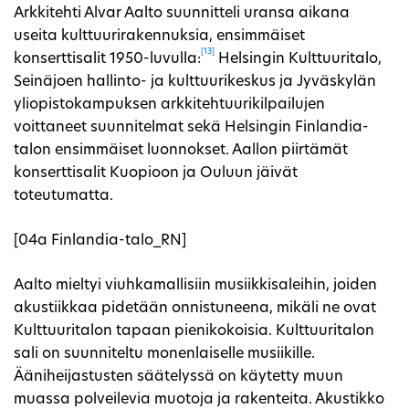
Arkkitehti Alvar Aalto suunnitteli uransa aikana
useita kulttuurirakennuksia, ensimmäiset
[13]
konserttisalit 1950-luvulla:
Helsingin Kulttuuritalo,
Seinäjoen hallinto- ja kulttuurikeskus ja Jyväskylän
yliopistokampuksen arkkitehtuurikilpailujen
voittaneet suunnitelmat sekä Helsingin Finlandia-
talon ensimmäiset luonnokset. Aallon piirtämät
konserttisalit Kuopioon ja Ouluun jäivät
toteutumatta.
[04a Finlandia-talo_RN]
Aalto mieltyi viuhkamallisiin musiikkisaleihin, joiden
akustiikkaa pidetään onnistuneena, mikäli ne ovat
Kulttuuritalon tapaan pienikokoisia. Kulttuuritalon
sali on suunniteltu monenlaiselle musiikille.
Ääniheijastusten säätelyssä on käytetty muun
muassa polveilevia muotoja ja rakenteita. Akustikko