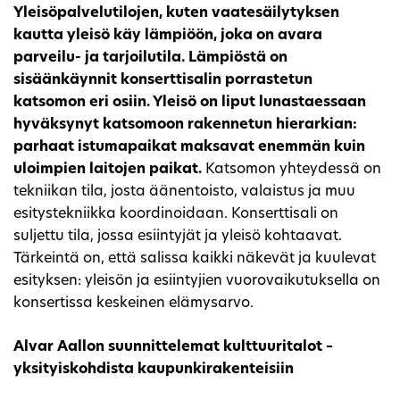
Yleisöpalvelutilojen, kuten vaatesäilytyksen
kautta yleisö käy lämpiöön, joka on avara
parveilu- ja tarjoilutila. Lämpiöstä on
sisäänkäynnit konserttisalin porrastetun
katsomon eri osiin. Yleisö on liput lunastaessaan
hyväksynyt katsomoon rakennetun hierarkian:
parhaat istumapaikat maksavat enemmän kuin
uloimpien laitojen paikat.
Katsomon yhteydessä on
tekniikan tila, josta äänentoisto, valaistus ja muu
esitystekniikka koordinoidaan. Konserttisali on
suljettu tila, jossa esiintyjät ja yleisö kohtaavat.
Tärkeintä on, että salissa kaikki näkevät ja kuulevat
esityksen: yleisön ja esiintyjien vuorovaikutuksella on
konsertissa keskeinen elämysarvo.
Alvar Aallon suunnittelemat kulttuuritalot –
yksityiskohdista kaupunkirakenteisiin