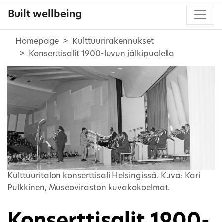
Built wellbeing
Homepage
Kulttuurirakennukset
Konserttisalit 1900-luvun jälkipuolella
Kulttuuritalon konserttisali Helsingissä. Kuva: Kari
Pulkkinen, Museoviraston kuvakokoelmat.