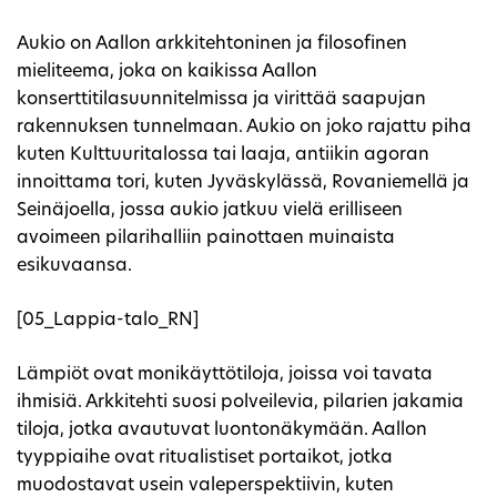
Aukio on Aallon arkkitehtoninen ja filosofinen
mieliteema, joka on kaikissa Aallon
konserttitilasuunnitelmissa ja virittää saapujan
rakennuksen tunnelmaan. Aukio on joko rajattu piha
kuten Kulttuuritalossa tai laaja, antiikin agoran
innoittama tori, kuten Jyväskylässä, Rovaniemellä ja
Seinäjoella, jossa aukio jatkuu vielä erilliseen
avoimeen pilarihalliin painottaen muinaista
esikuvaansa.
[05_Lappia-talo_RN]
Lämpiöt ovat monikäyttötiloja, joissa voi tavata
ihmisiä. Arkkitehti suosi polveilevia, pilarien jakamia
tiloja, jotka avautuvat luontonäkymään. Aallon
tyyppiaihe ovat ritualistiset portaikot, jotka
muodostavat usein valeperspektiivin, kuten