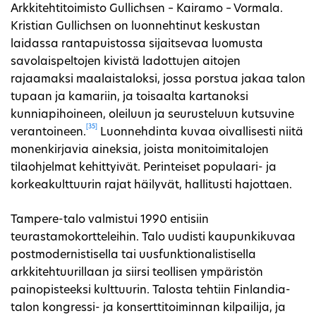
Arkkitehtitoimisto Gullichsen – Kairamo – Vormala.
Kristian Gullichsen on luonnehtinut keskustan
laidassa rantapuistossa sijaitsevaa luomusta
savolaispeltojen kivistä ladottujen aitojen
rajaamaksi maalaistaloksi, jossa porstua jakaa talon
tupaan ja kamariin, ja toisaalta kartanoksi
kunniapihoineen, oleiluun ja seurusteluun kutsuvine
[35]
verantoineen.
Luonnehdinta kuvaa oivallisesti niitä
monenkirjavia aineksia, joista monitoimitalojen
tilaohjelmat kehittyivät. Perinteiset populaari- ja
korkeakulttuurin rajat häilyvät, hallitusti hajottaen.
Tampere-talo valmistui 1990 entisiin
teurastamokortteleihin. Talo uudisti kaupunkikuvaa
postmodernistisella tai uusfunktionalistisella
arkkitehtuurillaan ja siirsi teollisen ympäristön
painopisteeksi kulttuurin. Talosta tehtiin Finlandia-
talon kongressi- ja konserttitoiminnan kilpailija, ja