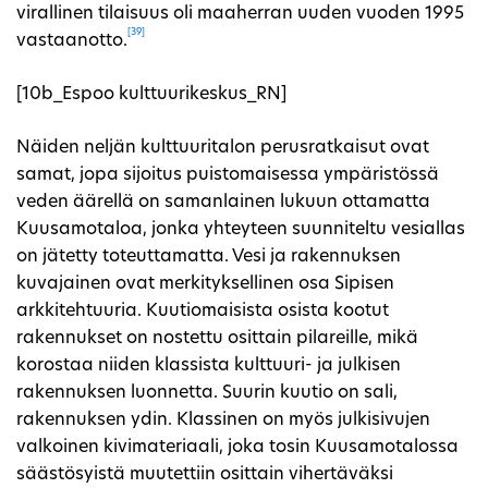
virallinen tilaisuus oli maaherran uuden vuoden 1995
[39]
vastaanotto.
[10b_Espoo kulttuurikeskus_RN]
Näiden neljän kulttuuritalon perusratkaisut ovat
samat, jopa sijoitus puistomaisessa ympäristössä
veden äärellä on samanlainen lukuun ottamatta
Kuusamotaloa, jonka yhteyteen suunniteltu vesiallas
on jätetty toteuttamatta. Vesi ja rakennuksen
kuvajainen ovat merkityksellinen osa Sipisen
arkkitehtuuria. Kuutiomaisista osista kootut
rakennukset on nostettu osittain pilareille, mikä
korostaa niiden klassista kulttuuri- ja julkisen
rakennuksen luonnetta. Suurin kuutio on sali,
rakennuksen ydin. Klassinen on myös julkisivujen
valkoinen kivimateriaali, joka tosin Kuusamotalossa
säästösyistä muutettiin osittain vihertäväksi