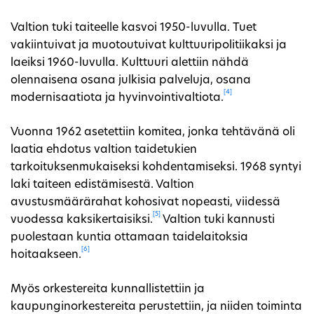
Valtion tuki taiteelle kasvoi 1950-luvulla. Tuet
vakiintuivat ja muotoutuivat kulttuuripolitiikaksi ja
laeiksi 1960-luvulla. Kulttuuri alettiin nähdä
olennaisena osana julkisia palveluja, osana
[4]
modernisaatiota ja hyvinvointivaltiota.
Vuonna 1962 asetettiin komitea, jonka tehtävänä oli
laatia ehdotus valtion taidetukien
tarkoituksenmukaiseksi kohdentamiseksi. 1968 syntyi
laki taiteen edistämisestä. Valtion
avustusmäärärahat kohosivat nopeasti, viidessä
[5]
vuodessa kaksikertaisiksi.
Valtion tuki kannusti
puolestaan kuntia ottamaan taidelaitoksia
[6]
hoitaakseen.
Myös orkestereita kunnallistettiin ja
kaupunginorkestereita perustettiin, ja niiden toiminta