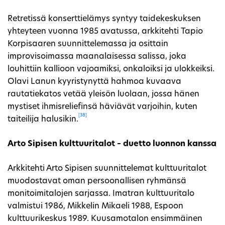
Retretissä konserttielämys syntyy taidekeskuksen
yhteyteen vuonna 1985 avatussa, arkkitehti Tapio
Korpisaaren suunnittelemassa ja osittain
improvisoimassa maanalaisessa salissa, joka
louhittiin kallioon vajoamiksi, onkaloiksi ja ulokkeiksi.
Olavi Lanun kyyristynyttä hahmoa kuvaava
rautatiekatos vetää yleisön luolaan, jossa hänen
mystiset ihmisreliefinsä häviävät varjoihin, kuten
[38]
taiteilija halusikin.
Arto Sipisen kulttuuritalot – duetto luonnon kanssa
Arkkitehti Arto Sipisen suunnittelemat kulttuuritalot
muodostavat oman persoonallisen ryhmänsä
monitoimitalojen sarjassa. Imatran kulttuuritalo
valmistui 1986, Mikkelin Mikaeli 1988, Espoon
kulttuurikeskus 1989. Kuusamotalon ensimmäinen