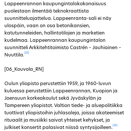
Lappeenrannan kaupungintalokokonaisuus
puolestaan ilmentää teknokraattista
suunnitteluajattelua. Lappeenranta-sali ei näy
ulospäin, vaan on osa betonikansien,
katutunneleiden, hallintotilojen ja marketien
kudelmaa. Lappeenrannan kaupungintalon
suunnitteli Arkkitehtitoimisto Castrén – Jauhiainen –
[25]
Nuuttila.
[06_Kouvola_RN]
Oulun yliopisto perustettiin 1959, ja 1960-luvun
kuluessa perustettiin Lappeenrannan, Kuopion ja
Joensuun korkeakoulut sekä Jyväskylän ja
Tampereen yliopistot. Valtion tiede- ja aluepolitiikka
tuottivat yliopistoihin juhlasaleja, joissa akateemiset
rituaalit ja musiikki saivat yhteiset kehykset, ja
[26]
julkiset konsertit palasivat niissä syntysijoilleen.