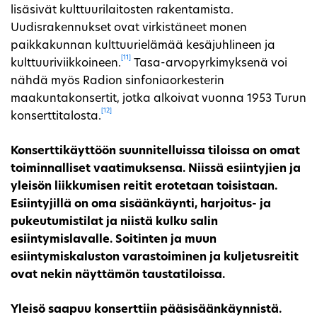
lisäsivät kulttuurilaitosten rakentamista.
Uudisrakennukset ovat virkistäneet monen
paikkakunnan kulttuurielämää kesäjuhlineen ja
[11]
kulttuuriviikkoineen.
Tasa-arvopyrkimyksenä voi
nähdä myös Radion sinfoniaorkesterin
maakuntakonsertit, jotka alkoivat vuonna 1953 Turun
[12]
konserttitalosta.
Konserttikäyttöön suunnitelluissa tiloissa on omat
toiminnalliset vaatimuksensa. Niissä esiintyjien ja
yleisön liikkumisen reitit erotetaan toisistaan.
Esiintyjillä on oma sisäänkäynti, harjoitus- ja
pukeutumistilat ja niistä kulku salin
esiintymislavalle. Soitinten ja muun
esiintymiskaluston varastoiminen ja kuljetusreitit
ovat nekin näyttämön taustatiloissa.
Yleisö saapuu konserttiin pääsisäänkäynnistä.