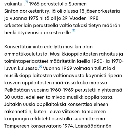
[7]
vakiintui.
1965 perustetulla Suomen
Sinfoniaorkesterit ry:llä oli alussa 18 jäsenorkesteria
ja vuonna 1975 niitä oli jo 29. Vuoden 1998
orkesterilain perusteella valtio takasi tietyn määrän
[8]
henkilötyövuosia orkestereille.
Konserttitoiminta edellytti musiikin alan
ammattikoulutusta. Musiikkioppilaitosten rahoitus ja
toimintaperiaatteet määritettiin laeilla 1960- ja 1970-
[9]
luvun kuluessa.
Vuonna 1969 voimaan tullut laki
musiikkioppilaitosten valtionavusta käynnisti ripeän
kasvun oppilaitosten määrässä koko maassa.
Pelkästään vuosina 1960–1969 perustettiin yhteensä
30 uutta, edelleen toimivaa musiikkioppilaitosta.
Joitakin uusia oppilaitoksia konserttisaleineen
rakennettiin, kuten Teuvo Viitasen Tampereen
kaupungin arkkitehtiosastolla suunnittelema
Tampereen konservatorio 1974. Lainsäädännön