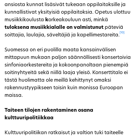
ansiosta kunnat lisäsivät tukeaan oppilaitoksille ja
kunnallistivat yksityisiä oppilaitoksia. Opetus ulottuu
musiikkikoulusta
k
orkeakouluun asti, minkä
tuloksena musiikkialalle on valmistunut
päteviä
[10]
soittajia, laulajia, säveltäjiä ja kapellimestareita.
Suomessa on eri puolilla maata kansainvälisen
mittapuun mukaan paljon säännöllisesti konsertoivia
sinfoniaorkestereita ja kokoonpanoltaan pienempiä
soitinyhtyeitä sekä niillä laaja yleisö. Konserttitalo ei
tästä huolimatta ole meillä kehittynyt omaksi
rakennustyypikseen toisin kuin monissa Euroopan
maissa.
Taiteen tilojen rakentaminen osana
kulttuuripolitiikkaa
Kulttuuripolitiikan ratkaisut ja valtion tuki taiteelle