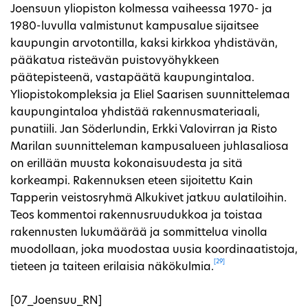
Joensuun yliopiston kolmessa vaiheessa 1970- ja
1980-luvulla valmistunut kampusalue sijaitsee
kaupungin arvotontilla, kaksi kirkkoa yhdistävän,
pääkatua risteävän puistovyöhykkeen
päätepisteenä, vastapäätä kaupungintaloa.
Yliopistokompleksia ja Eliel Saarisen suunnittelemaa
kaupungintaloa yhdistää rakennusmateriaali,
punatiili. Jan Söderlundin, Erkki Valovirran ja Risto
Marilan suunnitteleman kampusalueen juhlasaliosa
on erillään muusta kokonaisuudesta ja sitä
korkeampi. Rakennuksen eteen sijoitettu Kain
Tapperin veistosryhmä Alkukivet jatkuu aulatiloihin.
Teos kommentoi rakennusruudukkoa ja toistaa
rakennusten lukumäärää ja sommittelua vinolla
muodollaan, joka muodostaa uusia koordinaatistoja,
[29]
tieteen ja taiteen erilaisia näkökulmia.
[07_Joensuu_RN]