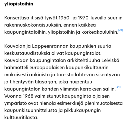
yliopistoihin
Konserttisalit sisältyivät 1960- ja 1970-luvuilla suuriin
rakennuskokonaisuuksiin, ennen kaikkea
[23]
kaupungintaloihin, yliopistoihin ja korkeakouluihin.
Kouvolan ja Lappeenrannan kaupunkien suuria
keskustauudistuksia olivat kaupungintalot.
Kouvolaan kaupungintalon arkkitehti Juha Leiviskä
hahmotteli eurooppalaisen kaupunkikulttuurin
mukaisesti aukioista ja toreista lähtevän sisentyvän
ja tihentyvän tilasarjan, joka huipentuu
[24]
kaupungintalon kahden ylimmän kerroksen saliin.
Vuonna 1968 valmistunut kaupungintalo ja sen
ympäristö ovat hienoja esimerkkejä pienimuotoisesta
kaupunkisuunnittelusta ja pikkukaupungin
kulttuuritilasta.