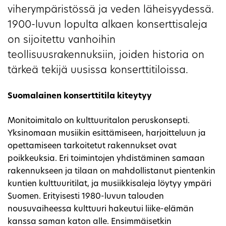
viherympäristössä ja veden läheisyydessä.
1900-luvun lopulta alkaen konserttisaleja
on sijoitettu vanhoihin
teollisuusrakennuksiin, joiden historia on
tärkeä tekijä uusissa konserttitiloissa.
Suomalainen konserttitila kiteytyy
Monitoimitalo on kulttuuritalon peruskonsepti.
Yksinomaan musiikin esittämiseen, harjoitteluun ja
opettamiseen tarkoitetut rakennukset ovat
poikkeuksia. Eri toimintojen yhdistäminen samaan
rakennukseen ja tilaan on mahdollistanut pientenkin
kuntien kulttuuritilat, ja musiikkisaleja löytyy ympäri
Suomen. Erityisesti 1980-luvun talouden
nousuvaiheessa kulttuuri hakeutui liike-elämän
kanssa saman katon alle. Ensimmäisetkin