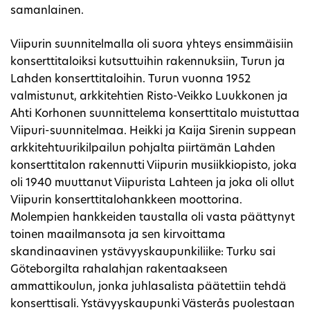
samanlainen.
Viipurin suunnitelmalla oli suora yhteys ensimmäisiin
konserttitaloiksi kutsuttuihin rakennuksiin, Turun ja
Lahden konserttitaloihin. Turun vuonna 1952
valmistunut, arkkitehtien Risto-Veikko Luukkonen ja
Ahti Korhonen suunnittelema konserttitalo muistuttaa
Viipuri-suunnitelmaa. Heikki ja Kaija Sirenin suppean
arkkitehtuurikilpailun pohjalta piirtämän Lahden
konserttitalon rakennutti Viipurin musiikkiopisto, joka
oli 1940 muuttanut Viipurista Lahteen ja joka oli ollut
Viipurin konserttitalohankkeen moottorina.
Molempien hankkeiden taustalla oli vasta päättynyt
toinen maailmansota ja sen kirvoittama
skandinaavinen ystävyyskaupunkiliike: Turku sai
Göteborgilta rahalahjan rakentaakseen
ammattikoulun, jonka juhlasalista päätettiin tehdä
konserttisali. Ystävyyskaupunki Västerås puolestaan