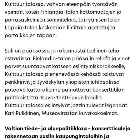
Kulttuuritalossa, vahvan eteenpäin työntävän
voiman, kuten Finlandia-talon kattomuotojen ja
porrasaskelmien sommitelma, tai rytmisen leikin
Lappia-talon keskenään limittäin asetettujen
portaikkojen tapaan.
Sali on pääosassa ja rakennustaiteellinen teho
estradissa. Finlandia-talon pääsalin reliefit ja vinot
parvet suuntaavat katseen esiintymiskorokkeelle,
Kulttuuritalossa pienenevässä kehässä toistuvat
penkkirivit ja Jyväskylän yliopiston juhlasalissa
putoava kattorakenne painottavat konserttitilan
polttopistettä. Kuva: 1960-luvun lopulla
Kulttuuritalossa esiintyivät jazzin tulevat legendat.
Kari Pulkkinen, Museoviraston kuvakokoelmat.
Valtion tiede- ja aluepolitiikkaa – konserttisaleja
rakennetaan uusiin kaupungintaloihin ja