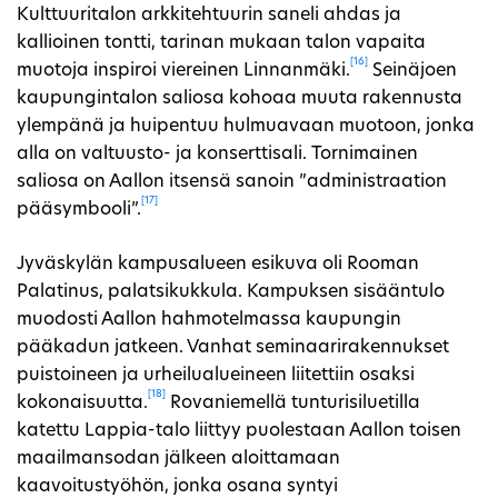
Kulttuuritalon arkkitehtuurin saneli ahdas ja
kallioinen tontti, tarinan mukaan talon vapaita
[16]
muotoja inspiroi viereinen Linnanmäki.
Seinäjoen
kaupungintalon saliosa kohoaa muuta rakennusta
ylempänä ja huipentuu hulmuavaan muotoon, jonka
alla on valtuusto- ja konserttisali. Tornimainen
saliosa on Aallon itsensä sanoin ”administraation
[17]
pääsymbooli”.
Jyväskylän kampusalueen esikuva oli Rooman
Palatinus, palatsikukkula. Kampuksen sisääntulo
muodosti Aallon hahmotelmassa kaupungin
pääkadun jatkeen. Vanhat seminaarirakennukset
puistoineen ja urheilualueineen liitettiin osaksi
[18]
kokonaisuutta.
Rovaniemellä tunturisiluetilla
katettu Lappia-talo liittyy puolestaan Aallon toisen
maailmansodan jälkeen aloittamaan
kaavoitustyöhön, jonka osana syntyi