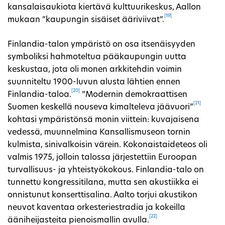
kansalaisaukiota kiertävä kulttuurikeskus, Aallon
[19]
mukaan ”kaupungin sisäiset ääriviivat”.
Finlandia-talon ympäristö on osa itsenäisyyden
symboliksi hahmoteltua pääkaupungin uutta
keskustaa, jota oli monen arkkitehdin voimin
suunniteltu 1900-luvun alusta lähtien ennen
[20]
Finlandia-taloa.
”Modernin demokraattisen
[21]
Suomen keskellä nouseva kimalteleva jäävuori”
kohtasi ympäristönsä monin viittein: kuvajaisena
vedessä, muunnelmina Kansallismuseon tornin
kulmista, sinivalkoisin värein. Kokonaistaideteos oli
valmis 1975, jolloin talossa järjestettiin Euroopan
turvallisuus- ja yhteistyökokous. Finlandia-talo on
tunnettu kongressitilana, mutta sen akustiikka ei
onnistunut konserttisalina. Aalto torjui akustikon
neuvot kaventaa orkesteriestradia ja kokeilla
[22]
ääniheijasteita pienoismallin avulla.