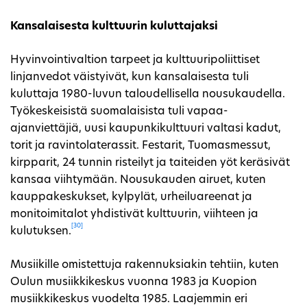
Kansalaisesta kulttuurin kuluttajaksi
Hyvinvointivaltion tarpeet ja kulttuuripoliittiset
linjanvedot väistyivät, kun kansalaisesta tuli
kuluttaja 1980-luvun taloudellisella nousukaudella.
Työkeskeisistä suomalaisista tuli vapaa-
ajanviettäjiä, uusi kaupunkikulttuuri valtasi kadut,
torit ja ravintolaterassit. Festarit, Tuomasmessut,
kirpparit, 24 tunnin risteilyt ja taiteiden yöt keräsivät
kansaa viihtymään. Nousukauden airuet, kuten
kauppakeskukset, kylpylät, urheiluareenat ja
monitoimitalot yhdistivät kulttuurin, viihteen ja
[30]
kulutuksen.
Musiikille omistettuja rakennuksiakin tehtiin, kuten
Oulun musiikkikeskus vuonna 1983 ja Kuopion
musiikkikeskus vuodelta 1985. Laajemmin eri