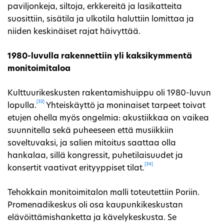
paviljonkeja, siltoja, erkkereitä ja lasikatteita
suosittiin, sisätila ja ulkotila haluttiin lomittaa ja
niiden keskinäiset rajat häivyttää.
1980-luvulla rakennettiin yli kaksikymmentä
monitoimitaloa
Kulttuurikeskusten rakentamishuippu oli 1980-luvun
[33]
lopulla.
Yhteiskäyttö ja moninaiset tarpeet toivat
etujen ohella myös ongelmia: akustiikkaa on vaikea
suunnitella sekä puheeseen että musiikkiin
soveltuvaksi, ja salien mitoitus saattaa olla
hankalaa, sillä kongressit, puhetilaisuudet ja
[34]
konsertit vaativat erityyppiset tilat.
Tehokkain monitoimitalon malli toteutettiin Poriin.
Promenadikeskus oli osa kaupunkikeskustan
elävöittämishanketta ja kävelykeskusta. Se