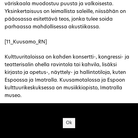
väriskaala muodostuu puusta ja valkoisesta.
Yksinkertaisuus on leimallista saleille, niissähän on
pääosassa esitettävä teos, jonka tulee soida
parhaassa mahdollisessa akustiikassa.
[11_Kuusamo_RN]
Kulttuuritaloissa on kahden konsertti-, kongressi- ja
teatterisalin ohella ravintola tai kahvila, lisäksi
kirjasto ja opetus-, näyttely- ja hallintotiloja, kuten
Espoossa ja Imatralla. Kuusamotalossa ja Espoon
kulttuurikeskuksessa on musiikkiopisto, Imatralla
museo.
Kansallisooppera – konserttitalo ja teatteri
Site's cookies
Ok
Kansallisooppera valmistui 1993, ja sillä on erityinen
asema konserttitilojemme joukossa. Suunnittelua