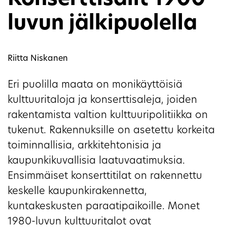
Konserttisalit 1900-
luvun jälkipuolella
Riitta Niskanen
Eri puolilla maata on monikäyttöisiä
kulttuuritaloja ja konserttisaleja, joiden
rakentamista valtion kulttuuripolitiikka on
tukenut. Rakennuksille on asetettu korkeita
toiminnallisia, arkkitehtonisia ja
kaupunkikuvallisia laatuvaatimuksia.
Ensimmäiset konserttitilat on rakennettu
keskelle kaupunkirakennetta,
kuntakeskusten paraatipaikoille. Monet
1980-luvun kulttuuritalot ovat