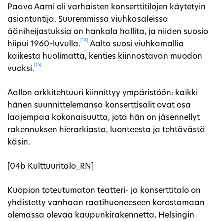
Paavo Aarni oli varhaisten konserttitilojen käytetyin
asiantuntija. Suuremmissa viuhkasaleissa
ääniheijastuksia on hankala hallita, ja niiden suosio
[14]
hiipui 1960-luvulla.
Aalto suosi viuhkamallia
kaikesta huolimatta, kenties kiinnostavan muodon
[15]
vuoksi.
Aallon arkkitehtuuri kiinnittyy ympäristöön: kaikki
hänen suunnittelemansa konserttisalit ovat osa
laajempaa kokonaisuutta, jota hän on jäsennellyt
rakennuksen hierarkiasta, luonteesta ja tehtävästä
käsin.
[04b Kulttuuritalo_RN]
Kuopion toteutumaton teatteri- ja konserttitalo on
yhdistetty vanhaan raatihuoneeseen korostamaan
olemassa olevaa kaupunkirakennetta, Helsingin