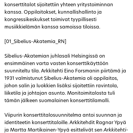
konserttitalot sijoitettiin yhteen yritystoiminnan
kanssa. Oppilaitokset, kunnallishallinto ja
kongressikeskukset toimivat tyypillisesti
musiikkielämän kanssa samoissa tiloissa.
[01_Sibelius-Akatemia_RN]
Sibelius-Akatemian juhlasali Helsingissä on
ensimmäinen varta vasten konserttikäyttöön
suunniteltu tila. Arkkitehti Eino Forsmanin piirtämä ja
1931 valmistunut Sibelius-Akatemia oli oppilaitos,
johon salin ja luokkien lisäksi sijoitettiin ravintola,
liiketila ja johtajan asunto. Monitoimitalosta tuli
tämän jälkeen suomalainen konserttitilamalli.
Viipurin konserttitalosuunnitelma antoi suunnan ja
identiteetin konserttitaloille. Arkkitehdit Ragnar Ypyä
ja Martta Martikainen-Ypyä esittelivät sen
Arkkitehti
-