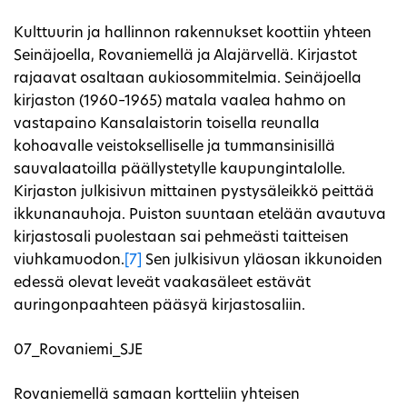
Kulttuurin ja hallinnon rakennukset koottiin yhteen
Seinäjoella, Rovaniemellä ja Alajärvellä. Kirjastot
rajaavat osaltaan aukiosommitelmia. Seinäjoella
kirjaston (1960–1965) matala vaalea hahmo on
vastapaino Kansalaistorin toisella reunalla
kohoavalle veistokselliselle ja tummansinisillä
sauvalaatoilla päällystetylle kaupungintalolle.
Kirjaston julkisivun mittainen pystysäleikkö peittää
ikkunanauhoja. Puiston suuntaan etelään avautuva
kirjastosali puolestaan sai pehmeästi taitteisen
viuhkamuodon.
[7]
Sen julkisivun yläosan ikkunoiden
edessä olevat leveät vaakasäleet estävät
auringonpaahteen pääsyä kirjastosaliin.
07_Rovaniemi_SJE
Rovaniemellä samaan kortteliin yhteisen