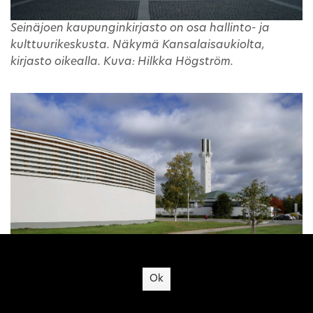
Seinäjoen kaupunginkirjasto on osa hallinto- ja
kulttuurikeskusta. Näkymä Kansalaisaukiolta,
kirjasto oikealla. Kuva: Hilkka Högström.
Site's cookies
Eteläjulkisivun vaakasäleet suojaavat kirjastosalia
Ok
auringonpaahteelta. Kuva: Wiki Loves Monuments
CC BY-SA 4.0 Santeri Viinamäki.