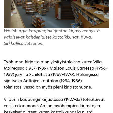
Wolfsburgin kaupunginkirjaston kirjasyvennystä
valaisevat kahdenlaiset kattoikkunat. Kuva:
Sirkkaliisa Jetsonen.
Työhuone-kirjastoja on yksityistaloissa kuten Villa
Maireassa (1937–1939), Maison Louis Carréssa (1956–
1959) ja Villa Schildtissä (1969–1970). Helsingissä
sijaitseva Aaltojen kotitalon (1934–1936)
toimistosiivessä on myös pieni kirjastohuone.
Viipurin kaupunginkirjastossa (1927–35) toteutuivat
ensi kertaa monet Aallon myöhempien kirjastojen
keskeiset piirteet, kuten kattoikkunat ja niistä