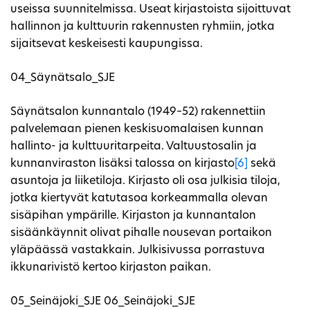
useissa suunnitelmissa. Useat kirjastoista sijoittuvat
hallinnon ja kulttuurin rakennusten ryhmiin, jotka
sijaitsevat keskeisesti kaupungissa.
04_Säynätsalo_SJE
Säynätsalon kunnantalo (1949–52) rakennettiin
palvelemaan pienen keskisuomalaisen kunnan
hallinto- ja kulttuuritarpeita. Valtuustosalin ja
kunnanviraston lisäksi talossa on kirjasto
[6]
sekä
asuntoja ja liiketiloja. Kirjasto oli osa julkisia tiloja,
jotka kiertyvät katutasoa korkeammalla olevan
sisäpihan ympärille. Kirjaston ja kunnantalon
sisäänkäynnit olivat pihalle nousevan portaikon
yläpäässä vastakkain. Julkisivussa porrastuva
ikkunarivistö kertoo kirjaston paikan.
05_Seinäjoki_SJE 06_Seinäjoki_SJE