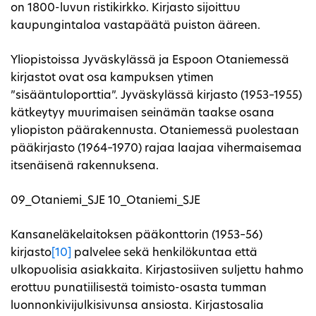
on 1800-luvun ristikirkko. Kirjasto sijoittuu
kaupungintaloa vastapäätä puiston ääreen.
Yliopistoissa Jyväskylässä ja Espoon Otaniemessä
kirjastot ovat osa kampuksen ytimen
”sisääntuloporttia”. Jyväskylässä kirjasto (1953–1955)
kätkeytyy muurimaisen seinämän taakse osana
yliopiston päärakennusta. Otaniemessä puolestaan
pääkirjasto (1964–1970) rajaa laajaa vihermaisemaa
itsenäisenä rakennuksena.
09_Otaniemi_SJE 10_Otaniemi_SJE
Kansaneläkelaitoksen pääkonttorin (1953–56)
kirjasto
[10]
palvelee sekä henkilökuntaa että
ulkopuolisia asiakkaita. Kirjastosiiven suljettu hahmo
erottuu punatiilisestä toimisto-osasta tumman
luonnonkivijulkisivunsa ansiosta. Kirjastosalia