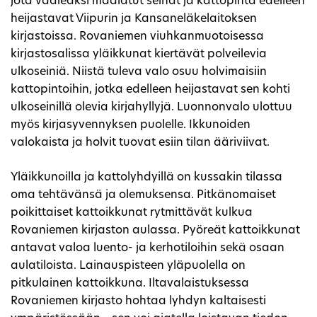
jota vaaleaksi maalatut seinät ja kattopinta edelleen
heijastavat Viipurin ja Kansaneläkelaitoksen
kirjastoissa. Rovaniemen viuhkanmuotoisessa
kirjastosalissa yläikkunat kiertävät polveilevia
ulkoseiniä. Niistä tuleva valo osuu holvimaisiin
kattopintoihin, jotka edelleen heijastavat sen kohti
ulkoseinillä olevia kirjahyllyjä. Luonnonvalo ulottuu
myös kirjasyvennyksen puolelle. Ikkunoiden
valokaista ja holvit tuovat esiin tilan ääriviivat.
Yläikkunoilla ja kattolyhdyillä on kussakin tilassa
oma tehtävänsä ja olemuksensa. Pitkänomaiset
poikittaiset kattoikkunat rytmittävät kulkua
Rovaniemen kirjaston aulassa. Pyöreät kattoikkunat
antavat valoa luento- ja kerhotiloihin sekä osaan
aulatiloista. Lainauspisteen yläpuolella on
pitkulainen kattoikkuna. Iltavalaistuksessa
Rovaniemen kirjasto hohtaa lyhdyn kaltaisesti