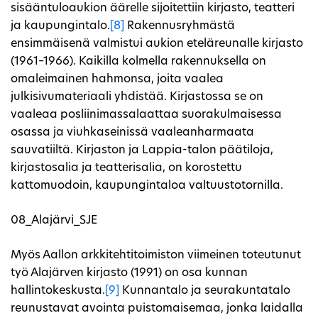
sisääntuloaukion äärelle sijoitettiin kirjasto, teatteri
ja kaupungintalo.
[8]
Rakennusryhmästä
ensimmäisenä valmistui aukion eteläreunalle kirjasto
(1961–1966). Kaikilla kolmella rakennuksella on
omaleimainen hahmonsa, joita vaalea
julkisivumateriaali yhdistää. Kirjastossa se on
vaaleaa posliinimassalaattaa suorakulmaisessa
osassa ja viuhkaseinissä vaaleanharmaata
sauvatiiltä. Kirjaston ja Lappia-talon päätiloja,
kirjastosalia ja teatterisalia, on korostettu
kattomuodoin, kaupungintaloa valtuustotornilla.
08_Alajärvi_SJE
Myös Aallon arkkitehtitoimiston viimeinen toteutunut
työ Alajärven kirjasto (1991) on osa kunnan
hallintokeskusta.
[9]
Kunnantalo ja seurakuntatalo
reunustavat avointa puistomaisemaa, jonka laidalla