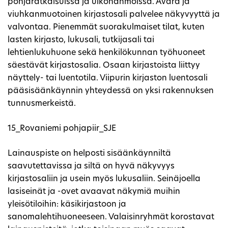
pohjaratkaisuissa ja ulkohahmoissa. Avara ja
viuhkanmuotoinen kirjastosali palvelee näkyvyyttä ja
valvontaa. Pienemmät suorakulmaiset tilat, kuten
lasten kirjasto, lukusali, tutkijasali tai
lehtienlukuhuone sekä henkilökunnan työhuoneet
säestävät kirjastosalia. Osaan kirjastoista liittyy
näyttely- tai luentotila. Viipurin kirjaston luentosali
pääsisäänkäynnin yhteydessä on yksi rakennuksen
tunnusmerkeistä.
15_Rovaniemi pohjapiir_SJE
Lainauspiste on helposti sisäänkäynniltä
saavutettavissa ja siltä on hyvä näkyvyys
kirjastosaliin ja usein myös lukusaliin. Seinäjoella
lasiseinät ja -ovet avaavat näkymiä muihin
yleisötiloihin: käsikirjastoon ja
sanomalehtihuoneeseen. Valaisinryhmät korostavat