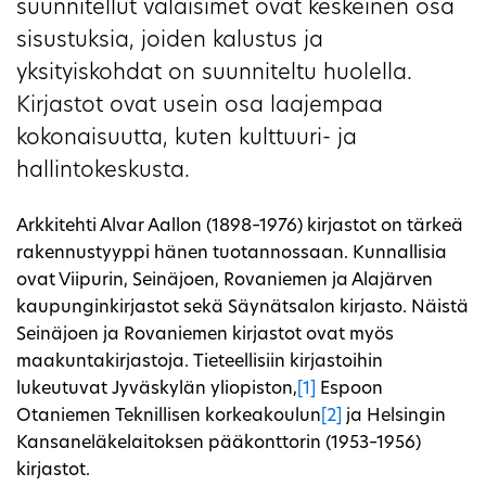
suunnitellut valaisimet ovat keskeinen osa
sisustuksia, joiden kalustus ja
yksityiskohdat on suunniteltu huolella.
Kirjastot ovat usein osa laajempaa
kokonaisuutta, kuten kulttuuri- ja
hallintokeskusta.
Arkkitehti Alvar Aallon (1898–1976) kirjastot on tärkeä
rakennustyyppi hänen tuotannossaan. Kunnallisia
ovat Viipurin, Seinäjoen, Rovaniemen ja Alajärven
kaupunginkirjastot sekä Säynätsalon kirjasto. Näistä
Seinäjoen ja Rovaniemen kirjastot ovat myös
maakuntakirjastoja. Tieteellisiin kirjastoihin
lukeutuvat Jyväskylän yliopiston,
[1]
Espoon
Otaniemen Teknillisen korkeakoulun
[2]
ja Helsingin
Kansaneläkelaitoksen pääkonttorin (1953–1956)
kirjastot.