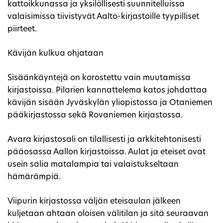
kattoikkunassa ja yksilöllisesti suunnitelluissa
valaisimissa tiivistyvät Aalto-kirjastoille tyypilliset
piirteet.
Kävijän kulkua ohjataan
Sisäänkäyntejä on korostettu vain muutamissa
kirjastoissa. Pilarien kannattelema katos johdattaa
kävijän sisään Jyväskylän yliopistossa ja Otaniemen
pääkirjastossa sekä Rovaniemen kirjastossa.
Avara kirjastosali on tilallisesti ja arkkitehtonisesti
pääosassa Aallon kirjastoissa. Aulat ja eteiset ovat
usein salia matalampia tai valaistukseltaan
hämärämpiä.
Viipurin kirjastossa väljän eteisaulan jälkeen
kuljetaan ahtaan oloisen välitilan ja sitä seuraavan