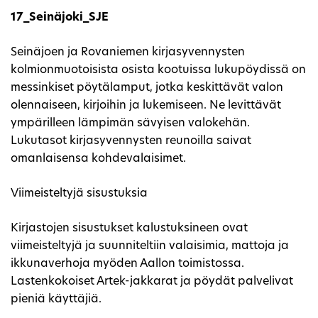
17_Seinäjoki_SJE
Seinäjoen ja Rovaniemen kirjasyvennysten
kolmionmuotoisista osista kootuissa lukupöydissä on
messinkiset pöytälamput, jotka keskittävät valon
olennaiseen, kirjoihin ja lukemiseen. Ne levittävät
ympärilleen lämpimän sävyisen valokehän.
Lukutasot kirjasyvennysten reunoilla saivat
omanlaisensa kohdevalaisimet.
Viimeisteltyjä sisustuksia
Kirjastojen sisustukset kalustuksineen ovat
viimeisteltyjä ja suunniteltiin valaisimia, mattoja ja
ikkunaverhoja myöden Aallon toimistossa.
Lastenkokoiset Artek-jakkarat ja pöydät palvelivat
pieniä käyttäjiä.