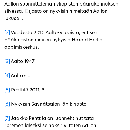
Aallon suunnitteleman yliopiston päärakennuksen
siivessä. Kirjasto on nykyisin nimeltään Aallon
lukusali.
[2]
Vuodesta 2010 Aalto-yliopisto, entisen
pääkirjaston nimi on nykyisin Harald Herlin -
oppimiskeskus.
[3]
Aalto 1947.
[4]
Aalto s.a.
[5]
Penttilä 2011, 3.
[6]
Nykyisin Säynätsalon lähikirjasto.
[7]
Jaakko Penttilä on luonnehtinut tätä
”bremeniläiseksi seinäksi” viitaten Aallon