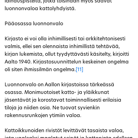
lainauspisteitä, jotka toisinaan myös saavat
luonnonvaloa kattolyhdyistä.
Pääosassa luonnonvalo
Kirjasto ei voi olla inhimillisesti tai arkkitehtonisesti
valmis, ellei sen olennaista inhimillistä tehtävää,
kirjan lukemista, ollut tyydyttävästi käsitelty, kirjoitti
Aalto 1940. Kirjastosuunnittelun keskeinen ongelma
oli siten ihmissilmän ongelma.
[11]
Luonnonvalo on Aallon kirjastoissa tärkeässä
osassa. Monimuotoiset katto- ja yläikkunat
jäsentävät ja korostavat toiminnallisesti erilaisia
tiloja ja niiden osia. Ne tuovat syvienkin
rakennusrunkojen ytimiin valoa.
Kattoikkunoiden rivistöt levittävät tasaista valoa,