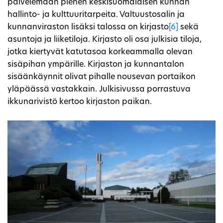
palvelemaan pienen keskisuomalaisen kunnan
hallinto- ja kulttuuritarpeita. Valtuustosalin ja
kunnanviraston lisäksi talossa on kirjasto
[6]
sekä
asuntoja ja liiketiloja. Kirjasto oli osa julkisia tiloja,
jotka kiertyvät katutasoa korkeammalla olevan
sisäpihan ympärille. Kirjaston ja kunnantalon
sisäänkäynnit olivat pihalle nousevan portaikon
yläpäässä vastakkain. Julkisivussa porrastuva
ikkunarivistö kertoo kirjaston paikan.