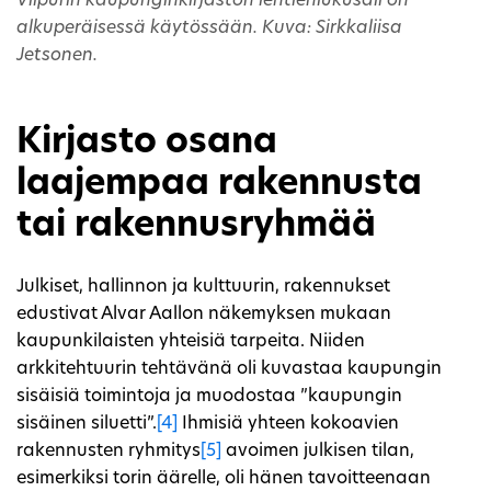
Viipurin kaupunginkirjaston lehtienlukusali on
alkuperäisessä käytössään. Kuva: Sirkkaliisa
Jetsonen.
Kirjasto osana
laajempaa rakennusta
tai rakennusryhmää
Julkiset, hallinnon ja kulttuurin, rakennukset
edustivat Alvar Aallon näkemyksen mukaan
kaupunkilaisten yhteisiä tarpeita. Niiden
arkkitehtuurin tehtävänä oli kuvastaa kaupungin
sisäisiä toimintoja ja muodostaa ”kaupungin
sisäinen siluetti”.
[4]
Ihmisiä yhteen kokoavien
rakennusten ryhmitys
[5]
avoimen julkisen tilan,
esimerkiksi torin äärelle, oli hänen tavoitteenaan