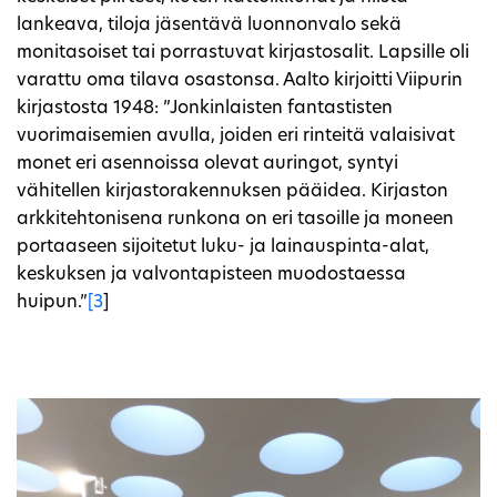
lankeava, tiloja jäsentävä luonnonvalo sekä
monitasoiset tai porrastuvat kirjastosalit. Lapsille oli
varattu oma tilava osastonsa. Aalto kirjoitti Viipurin
kirjastosta 1948: ”Jonkinlaisten fantastisten
vuorimaisemien avulla, joiden eri rinteitä valaisivat
monet eri asennoissa olevat auringot, syntyi
vähitellen kirjastorakennuksen pääidea. Kirjaston
arkkitehtonisena runkona on eri tasoille ja moneen
portaaseen sijoitetut luku- ja lainauspinta-alat,
keskuksen ja valvontapisteen muodostaessa
huipun.”
[3
]