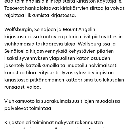
että toiminnallisia kiintopisteitä kirjaston käyttäjälle.
Tasoerot hankaloittavat kirjakärryjen siirtoa ja voivat
rajoittaa liikkumista kirjastossa.
Wolfsburgin, Seinäjoen ja Mount Angelin
kirjastosaleissa kantavien pilarien rivit piirtävät esiin
viuhkamaisia tai kaarevia tiloja. Wolfsburgissa ja
Seinäjoella kirjasyvennyksiä kehystävien pilarien
lisäksi syvennyksen yläpuolisen katon osuuden
jäsentely kattoikkunoilla tai muotoilu holvimaisesti
korostaa tilaa erityisesti. Jyväskylässä yliopiston
kirjastossa pitkänomainen kattoprisma tuo lukusaliin
runsaasti valoa.
Viuhkamuoto ja suorakulmaisuus tilojen muodoissa
palvelevat toimintaa
Kirjaston eri toiminnat näkyvät rakennusten