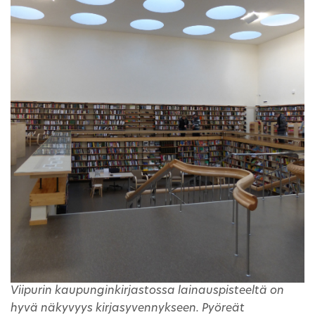
Viipurin kaupunginkirjastossa lainauspisteeltä on
hyvä näkyvyys kirjasyvennykseen. Pyöreät