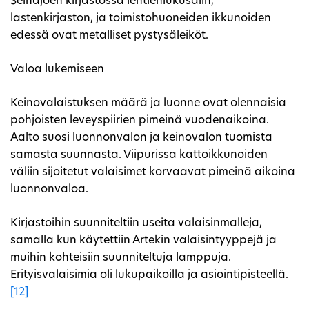
Seinäjoen kirjastossa lehtienlukusalin,
lastenkirjaston, ja toimistohuoneiden ikkunoiden
edessä ovat metalliset pystysäleiköt.
Valoa lukemiseen
Keinovalaistuksen määrä ja luonne ovat olennaisia
pohjoisten leveyspiirien pimeinä vuodenaikoina.
Aalto suosi luonnonvalon ja keinovalon tuomista
samasta suunnasta. Viipurissa kattoikkunoiden
väliin sijoitetut valaisimet korvaavat pimeinä aikoina
luonnonvaloa.
Kirjastoihin suunniteltiin useita valaisinmalleja,
samalla kun käytettiin Artekin valaisintyyppejä ja
muihin kohteisiin suunniteltuja lamppuja.
Erityisvalaisimia oli lukupaikoilla ja asiointipisteellä.
[12]