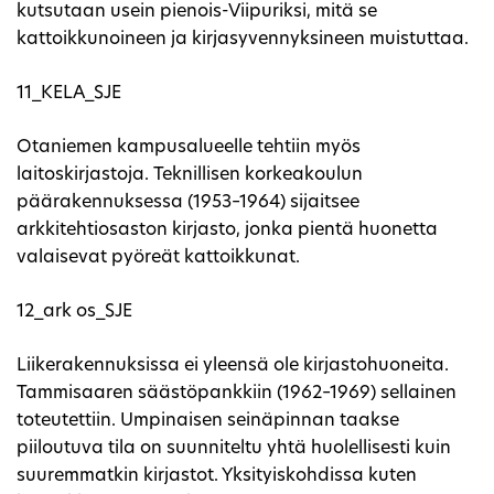
kutsutaan usein pienois-Viipuriksi, mitä se
kattoikkunoineen ja kirjasyvennyksineen muistuttaa.
11_KELA_SJE
Otaniemen kampusalueelle tehtiin myös
laitoskirjastoja. Teknillisen korkeakoulun
päärakennuksessa (1953–1964) sijaitsee
arkkitehtiosaston kirjasto, jonka pientä huonetta
valaisevat pyöreät kattoikkunat.
12_ark os_SJE
Liikerakennuksissa ei yleensä ole kirjastohuoneita.
Tammisaaren säästöpankkiin (1962–1969) sellainen
toteutettiin. Umpinaisen seinäpinnan taakse
piiloutuva tila on suunniteltu yhtä huolellisesti kuin
suuremmatkin kirjastot. Yksityiskohdissa kuten