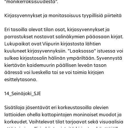
”monikerroksisuudesta”.
Kirjasyvennykset ja monitasoisuus tyypillisiä piirteitä
Eri tasoilla olevat tilan osat, kirjasyvennykset ja
porrastukset nostavat salinäkymien pääosaan kirjat.
Lukupaikat ovat Viipurin kirjastosta lähtien
kuuluneet kirjasyvennyksiin. ”Laaksossa” istuessa voi
sulkea kirjastosalin hälinän ympäriltään. Syvennystä
kiertävän kaidemuurin päällisen leveän tason
ääressä voi lueskella tai se voi toimia kirjojen
esittelytasona.
14_Seinäjoki_SJE
Sisätiloja jäsentävät eri korkeustasoilla olevien
lattioiden ohella kattopintojen moninaiset muodot ja
korkeudet. Vaihtelevat tilat tarjoavat sekä visuaalisia