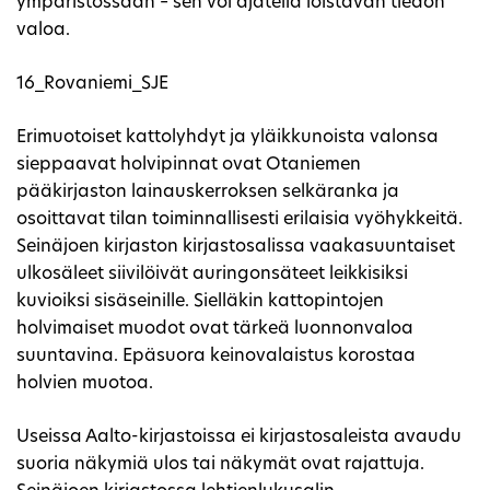
ympäristössään – sen voi ajatella loistavan tiedon
valoa.
16_Rovaniemi_SJE
Erimuotoiset kattolyhdyt ja yläikkunoista valonsa
sieppaavat holvipinnat ovat Otaniemen
pääkirjaston lainauskerroksen selkäranka ja
osoittavat tilan toiminnallisesti erilaisia vyöhykkeitä.
Seinäjoen kirjaston kirjastosalissa vaakasuuntaiset
ulkosäleet siivilöivät auringonsäteet leikkisiksi
kuvioiksi sisäseinille. Sielläkin kattopintojen
holvimaiset muodot ovat tärkeä luonnonvaloa
suuntavina. Epäsuora keinovalaistus korostaa
holvien muotoa.
Useissa Aalto-kirjastoissa ei kirjastosaleista avaudu
suoria näkymiä ulos tai näkymät ovat rajattuja.