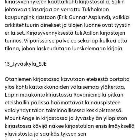
kirjasyvennyksen kautta kohti kirjastosalia. Saliin
johtavaa tilasarjaa on verrattu Tukholman
kaupunginkirjastoon (Erik Gunnar Asplund), vaikka
arkkitehtuurin ainekset ja tilojen luonne ovat tyystin
erilaiset. Kirjasyvennyksestä tuli Aallon kirjastojen
tunnus. Viipurissa se palvelee sekä läpikulkua että
tilana, johon laskeudutaan lueskelemaan kirjoja.
13_Jyväskylä_SJE
Otaniemen kirjastossa kavutaan eteisestä portaita
ylös kohti kattoikkunoiden valaisemaa yläkertaa.
Lapin maakuntakirjastossa Rovaniemellä pitkän
eteishallin päässä häämöttävät lainauspisteen
valolyhdyt talon toiminnallisessa keskipisteessä.
Mount Angelin kirjastossa ja Jyväskylän yliopiston
kirjastossa kävijä näkee kirjastotilan ensisilmäyksellä
yläviistosta ja saa käsityksen sen