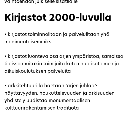
vaihtoehdon julkiselle sisätilalle
Kirjastot 2000-luvulla
• kirjastot toiminnoiltaan ja palveluiltaan yhä
monimuotoisemmiksi
• kirjastot luonteva osa arjen ympäristöä; samoissa
tiloissa muitakin toimijoita kuten nuorisotoimen ja
aikuiskoulutuksen palveluita
• arkkitehtuurilla haetaan ’arjen juhlaa’:
näyttävyyden, houkuttelevuuden ja arkisuuden
yhdistely uudistaa monumentaalisen
kulttuurirakentamisen traditiota