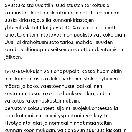
avustuksista uusittiin. Uudistusten tarkoitus oli
kannustaa kuntia rakentamaan entistä enemmän
uusia kirjastoja, sillä kunnankirjastojen
yhteenlasketut tilat jäivät 40 % alle normin, mutta
kirjastojen toimintatavat monipuolistuivat koko ajan.
Uusi jälkirahoitusmuoto tarjosi mahdollisuuden
saada valtionapua seitsemän vuotta rakentamisen
jälkeen.
1970–80-lukujen valtionapupolitiikassa huomioitiin
mm. kunnan asukasluku, vähemmistökieliryhmien
määrä ja koko, väestöennuste, paikallinen
kustannustaso, rakennushankkeen laajuuden
vaikutus rakennuskustannuksiin,
perustamisolosuhteet, sijainti suojelukohteessa ja
jopa kotimaisen lämmityspolttoaineen käyttö.
Hyötypinta-alat ja normaalihinnat määriteltiin
kunnan koon mukaan, valtionavun suuruus laskettiin