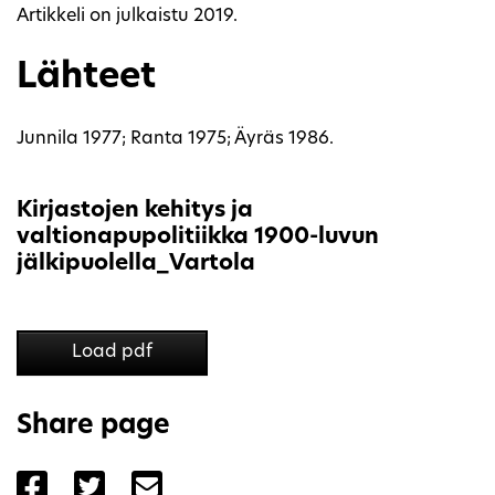
Artikkeli on julkaistu 2019.
Lähteet
Junnila 1977; Ranta 1975; Äyräs 1986.
Kirjastojen kehitys ja
valtionapupolitiikka 1900-luvun
jälkipuolella_Vartola
Load pdf
Share page
Share the page with Facebook
Share the page with Twitter
Share the page with Email