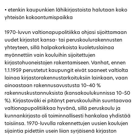
• etenkin kaupunkien lähikirjastoista halutaan koko
yhteisön kokoontumispaikka
1970-luvun valtionapupolitiikka ohjasi sijoittamaan
uudet kirjastot kansa- tai peruskoulurakennusten
yhteyteen, sillä halpakorkoista kuoletuslainaa
myönnettiin vain kouluihin sijoitettujen
kirjastohuoneistojen rakentamiseen. Vanhat, ennen
1.1.1959 perustetut kaupungit eivät saaneet valtiolta
lainaa kirjastorakennustarkoituksiin lainkaan, vaan
ainoastaan rakennusavustusta 10–40 %
rakennuskustannuksista (kansakoulukunnissa 10–50
%). Kirjastoväki ei pitänyt peruskouluihin suuntaavaa
valtionapupolitiikkaa hyvänä, sillä peruskoulu ja
kunnankirjasto oli toiminnallisesti hankalaa yhdistää
toisiinsa. 1970-luvulla rakennettujen uusien koulujen
sijaintia pidettiin usein liian syrjäisenä kirjaston