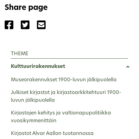
Share page
Share the page with Facebook
Share the page with Twitter
Share the page with Email
THEME
Kulttuurirakennukset
Museorakennukset 1900-luvun jälkipuolella
Julkiset kirjastot ja kirjastoarkkitehtuuri 1900-
luvun jälkipuolella
Kirjastojen kehitys ja valtionapupolitiikka
vuosikymmenittäin
Kirjastot Alvar Aallon tuotannossa