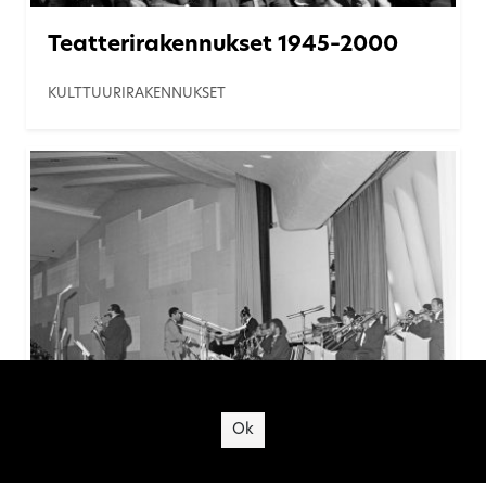
Teatterirakennukset 1945–2000
KULTTUURIRAKENNUKSET
Site's cookies
Ok
Konserttisalit 1900-luvun
jälkipuolella