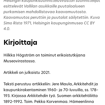
Helsingin kaupunkisuunnitteluviraston suunnittelijat
esittelevät Vallilan asukkaille puutaloalueen
purkamisen mahdollistavaa kaavamuutosta.
Kaavamuutos peruttiin ja puutalot säilytettiin. Kuva
Simo Rista 1971, Helsingin kaupunginmuseo CC BY
4.0.
Kirjoittaja
Hilkka Högström on toiminut erikoistutkijana
Museovirastossa.
Artikkeli on julkaistu 2021.
Teksti perustuu artikkeliin: Jere Maula, Arkkitehdit ja
kaupunkirakentaminen 1960- ja 70-luvuilla, ss. 178–
193. Kirjassa
Arkkitehdin työ
. Suomen arkkitehtiliitto
1892–1992. Toim. Pekka Korvenmaa. Hämeenlinna