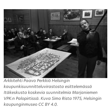
Arkkitehti Paavo Perkkiö Helsingin
kaupunkisuunnitteluvirastosta esittelemässä
Itäkeskusta koskevia suunnitelmia Marjaniemen
VPK:n Palopirtissä. Kuva Simo Rista 1975, Helsingin
kaupunginmuseo CC BY 4.0.