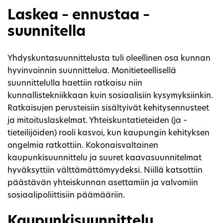
Laskea – ennustaa –
suunnitella
Yhdyskuntasuunnittelusta tuli oleellinen osa kunnan
hyvinvoinnin suunnittelua. Monitieteellisellä
suunnittelulla haettiin ratkaisu niin
kunnallistekniikkaan kuin sosiaalisiin kysymyksiinkin.
Ratkaisujen perusteisiin sisältyivät kehitysennusteet
ja mitoituslaskelmat. Yhteiskuntatieteiden (ja –
tieteilijöiden) rooli kasvoi, kun kaupungin kehityksen
ongelmia ratkottiin. Kokonaisvaltainen
kaupunkisuunnittelu ja suuret kaavasuunnitelmat
hyväksyttiin välttämättömyydeksi. Niillä katsottiin
päästävän yhteiskunnan asettamiin ja valvomiin
sosiaalipoliittisiin päämääriin.
Kaupunkisuunnittelu