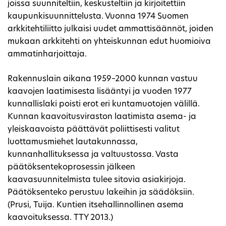
joissa suunniteltiin, keskusteltiin ja kirjoitettiin
kaupunkisuunnittelusta. Vuonna 1974 Suomen
arkkitehtiliitto julkaisi uudet ammattisäännöt, joiden
mukaan arkkitehti on yhteiskunnan edut huomioiva
ammatinharjoittaja.
Rakennuslain aikana 1959–2000 kunnan vastuu
kaavojen laatimisesta lisääntyi ja vuoden 1977
kunnallislaki poisti erot eri kuntamuotojen välillä.
Kunnan kaavoitusviraston laatimista asema- ja
yleiskaavoista päättävät poliittisesti valitut
luottamusmiehet lautakunnassa,
kunnanhallituksessa ja valtuustossa. Vasta
päätöksentekoprosessin jälkeen
kaavasuunnitelmista tulee sitovia asiakirjoja.
Päätöksenteko perustuu lakeihin ja säädöksiin.
(Prusi, Tuija. Kuntien itsehallinnollinen asema
kaavoituksessa. TTY 2013.)