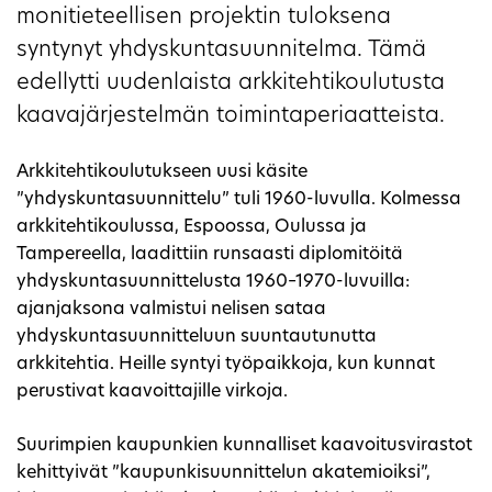
monitieteellisen projektin tuloksena
syntynyt yhdyskuntasuunnitelma. Tämä
edellytti uudenlaista arkkitehtikoulutusta
kaavajärjestelmän toimintaperiaatteista.
Arkkitehtikoulutukseen uusi käsite
”yhdyskuntasuunnittelu” tuli 1960-luvulla. Kolmessa
arkkitehtikoulussa, Espoossa, Oulussa ja
Tampereella, laadittiin runsaasti diplomitöitä
yhdyskuntasuunnittelusta 1960–1970-luvuilla:
ajanjaksona valmistui nelisen sataa
yhdyskuntasuunnitteluun suuntautunutta
arkkitehtia. Heille syntyi työpaikkoja, kun kunnat
perustivat kaavoittajille virkoja.
Suurimpien kaupunkien kunnalliset kaavoitusvirastot
kehittyivät ”kaupunkisuunnittelun akatemioiksi”,