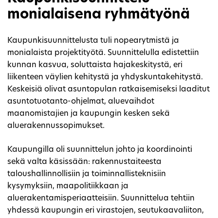
monialaisena ryhmätyönä
Kaupunkisuunnittelusta tuli nopearytmistä ja
monialaista projektityötä. Suunnittelulla edistettiin
kunnan kasvua, soluttaista hajakeskitystä, eri
liikenteen väylien kehitystä ja yhdyskuntakehitystä.
Keskeisiä olivat asuntopulan ratkaisemiseksi laaditut
asuntotuotanto-ohjelmat, aluevaihdot
maanomistajien ja kaupungin kesken sekä
aluerakennussopimukset.
Kaupungilla oli suunnittelun johto ja koordinointi
sekä valta käsissään: rakennustaiteesta
taloushallinnollisiin ja toiminnallisteknisiin
kysymyksiin, maapolitiikkaan ja
aluerakentamisperiaatteisiin. Suunnittelua tehtiin
yhdessä kaupungin eri virastojen, seutukaavaliiton,