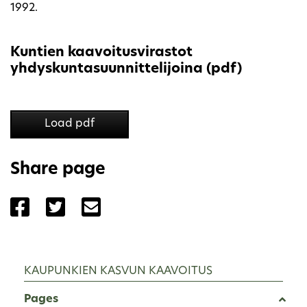
1992.
Kuntien kaavoitusvirastot
yhdyskuntasuunnittelijoina (pdf)
Load pdf
Share page
Share the page with Facebook
Share the page with Twitter
Share the page with Email
KAUPUNKIEN KASVUN KAAVOITUS
Pages