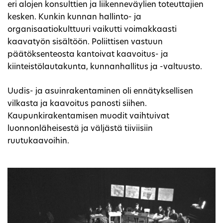
eri alojen konsulttien ja liikenneväylien toteuttajien
kesken. Kunkin kunnan hallinto- ja
organisaatiokulttuuri vaikutti voimakkaasti
kaavatyön sisältöön. Poliittisen vastuun
päätöksenteosta kantoivat kaavoitus- ja
kiinteistölautakunta, kunnanhallitus ja -valtuusto.
Uudis- ja asuinrakentaminen oli ennätyksellisen
vilkasta ja kaavoitus panosti siihen.
Kaupunkirakentamisen muodit vaihtuivat
luonnonläheisestä ja väljästä tiiviisiin
ruutukaavoihin.