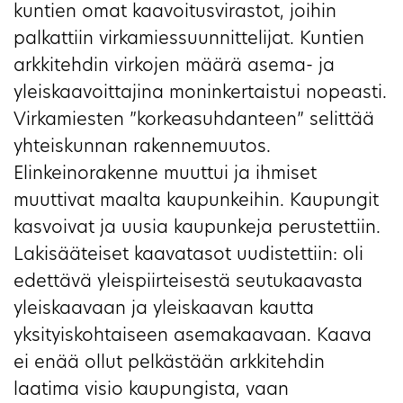
kuntien omat kaavoitusvirastot, joihin
palkattiin virkamiessuunnittelijat. Kuntien
arkkitehdin virkojen määrä asema- ja
yleiskaavoittajina moninkertaistui nopeasti.
Virkamiesten ”korkeasuhdanteen” selittää
yhteiskunnan rakennemuutos.
Elinkeinorakenne muuttui ja ihmiset
muuttivat maalta kaupunkeihin. Kaupungit
kasvoivat ja uusia kaupunkeja perustettiin.
Lakisääteiset kaavatasot uudistettiin: oli
edettävä yleispiirteisestä seutukaavasta
yleiskaavaan ja yleiskaavan kautta
yksityiskohtaiseen asemakaavaan. Kaava
ei enää ollut pelkästään arkkitehdin
laatima visio kaupungista, vaan