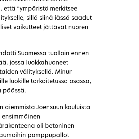
, että ”ympäristö merkitsee
kselle, sillä siinä iässä saadut
liset vaikutteet jättävät nuoren
ehdotti Suomessa tuolloin ennen
mää, jossa luokkahuoneet
rtaiden välityksellä. Minun
ille luokille tarkoitetussa osassa,
a päässä.
an aiemmista Joensuun kouluista
n ensimmäinen
närakenteena oli betoninen
en saumoihin pomppupallot