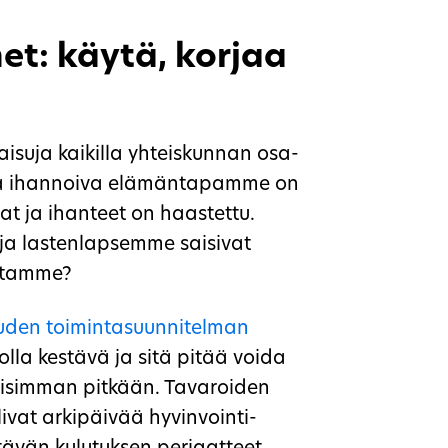
t: käytä, korjaa
kaisuja kaikilla yhteiskunnan osa-
tta ihannoiva elämäntapamme on
at ja ihanteet on haastettu.
ja lastenlapsemme saisivat
astamme?
uden toimintasuunnitelman
olla kestävä ja sitä pitää voida
lisimman pitkään. Tavaroiden
livat arkipäivää hyvinvointi-