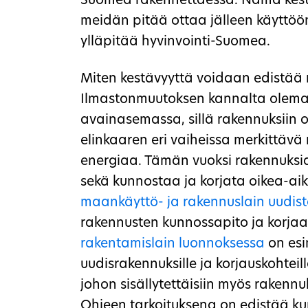
Suomea rakennettaessa. Nämä kest
meidän pitää ottaa jälleen käyttöö
ylläpitää hyvinvointi-Suomea.
Miten kestävyyttä voidaan edistää
Ilmastonmuutoksen kannalta olema
avainasemassa, sillä rakennuksiin o
elinkaaren eri vaiheissa merkittäv
energiaa. Tämän vuoksi rakennuksia
sekä kunnostaa ja korjata oikea-aik
maankäyttö- ja rakennuslain uudis
rakennusten kunnossapito ja korja
rakentamislain luonnoksessa
on esim
uudisrakennuksille ja korjauskohteill
johon sisällytettäisiin myös rakennu
Ohjeen tarkoituksena on edistää ku