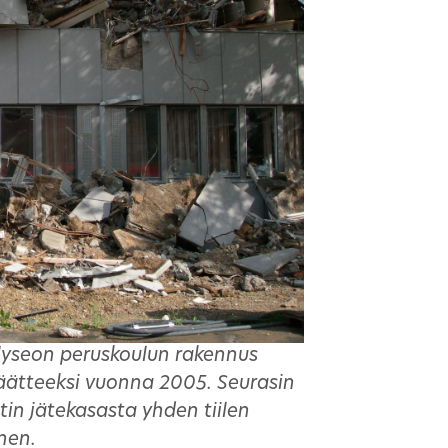
lyseon peruskoulun rakennus
päätteeksi vuonna 2005. Seurasin
tin jätekasasta yhden tiilen
onen.