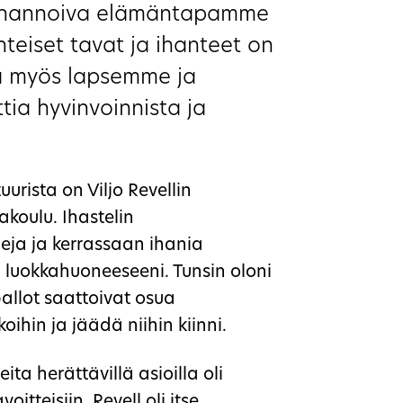
 ihannoiva elämäntapamme
teiset tavat ja ihanteet on
ta myös lapsemme ja
tia hyvinvoinnista ja
rista on Viljo Revellin
koulu. Ihastelin
eja ja kerrassaan ihania
n luokkahuoneeseeni. Tunsin oloni
allot saattoivat osua
oihin ja jäädä niihin kiinni.
ta herättävillä asioilla oli
itteisiin. Revell oli itse