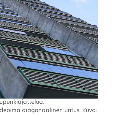
upunkiajattelua.
 ideoima diagonaalinen uritus. Kuva: