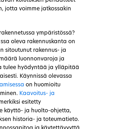
ävän kulutuksen periaatteet
n, jotta voimme jatkossakin
 rakennetussa ympäristössä?
ssa oleva rakennuskanta on
n sitoutunut rakennus- ja
ä määrä luonnonvaroja ja
 tulee hyödyntää ja ylläpitää
aisesti. Käynnissä olevassa
tamisessa
on huomioitu
aminen.
Kaavoitus- ja
erkiksi esitetty
e käyttö- ja huolto-ohjetta,
ksen historia- ja toteumatieto.
nnossapitoa ja käytettävyyttä.