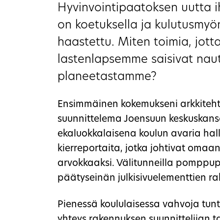
Hyvinvointipaatoksen uutta
on koetuksella ja kulutusmyön
haastettu. Miten toimia, jot
lastenlapsemme saisivat naut
planeetastamme?
Ensimmäinen kokemukseni arkkitehtuu
suunnittelema Joensuun keskuskansa
ekaluokkalaisena koulun avaria hall
kierreportaita, jotka johtivat omaa
arvokkaaksi. Välitunneilla pomppup
päätyseinän julkisivuelementtien rak
Pienessä koululaisessa vahvoja tuntei
yhteys rakennuksen suunnittelijan tavo