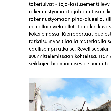
takertuivat – toja-lastusementtilevy
rakennustyömaata johtanut isäni kert
rakennustyömaan piha-alueella, sill
ei tuolloin vielä ollut. Tämäkin kuvas
kokeilemassa. Kierreportaat puolesta
ratkaisu myös tilaa ja materiaalia
edullisempi ratkaisu. Revell suosikin
suunnittelemissaan kohteissa. Hän o
seikkojen huomioimisesta suunnitte