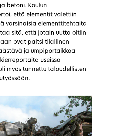
 ja betoni. Koulun
oi, että elementit valettiin
ä varsinaisia elementtitehtaita
taa sitä, että jotain uutta oltiin
an ovat paitsi tilallinen
 säästävä ja umpiportaikkoa
 kierreportaita useissa
li myös tunnettu taloudellisten
lutyössään.