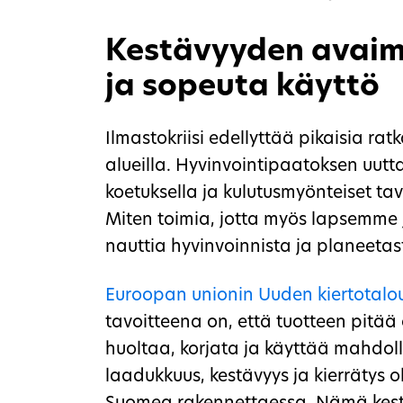
Kestävyyden avaime
ja sopeuta käyttö
Ilmastokriisi edellyttää pikaisia rat
alueilla. Hyvinvointipaatoksen uu
koetuksella ja kulutusmyönteiset tav
Miten toimia, jotta myös lapsemme 
nauttia hyvinvoinnista ja planeet
Euroopan unionin Uuden kiertotalo
tavoitteena on, että tuotteen pitää 
huoltaa, korjata ja käyttää mahdol
laadukkuus, kestävyys ja kierrätys o