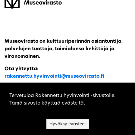
Museovirasto on kulttuuriperinnön asiantuntija,
palvelujen tuottaja, toimialansa kehittäjä ja
viranomainen.
Ota yhteyttä:
rakennettu.hyvinvointi@museovirasto.fi
Sivuston evästeet
Tervetuloa Rakennettu hyvinvointi -sivustolle.
Tämä sivusto käyttää evästeitä.
Sivukartta
Saavutettavuusseloste
Hyväksy evästeet