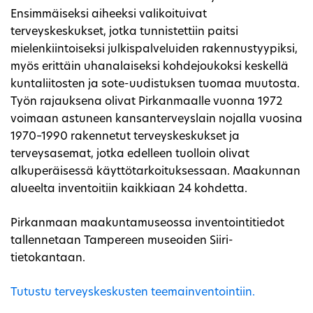
Ensimmäiseksi aiheeksi valikoituivat
terveyskeskukset, jotka tunnistettiin paitsi
mielenkiintoiseksi julkispalveluiden rakennustyypiksi,
myös erittäin uhanalaiseksi kohdejoukoksi keskellä
kuntaliitosten ja sote-uudistuksen tuomaa muutosta.
Työn rajauksena olivat Pirkanmaalle vuonna 1972
voimaan astuneen kansanterveyslain nojalla vuosina
1970–1990 rakennetut terveyskeskukset ja
terveysasemat, jotka edelleen tuolloin olivat
alkuperäisessä käyttötarkoituksessaan. Maakunnan
alueelta inventoitiin kaikkiaan 24 kohdetta.
Pirkanmaan maakuntamuseossa inventointitiedot
tallennetaan Tampereen museoiden Siiri-
tietokantaan.
Tutustu terveyskeskusten teemainventointiin.