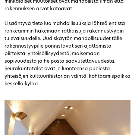
minkälaiset muutokset ovat mahdollista ilman että
rakennuksen arvot katoavat.
Lisääntyvä tieto luo mahdollisuuksia lähteä entistä
rohkeammin hakemaan ratkaisuja rakennustyypin
tulevaisuudelle. Uudiskäytön mahdollisuudet tälle
rakennustyypille ponnistavat sen ajattomista
piirteistä: yhteisöllisyydestä, maisemaan
sopivuudesta ja helposta saavutettavuudesta.
Seurakuntatalot ovat jo luonteensa puolesta
yhteisöjen kulttuurihistorian ydintä, kohtaamispaikka
keskellä kylää.