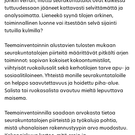
jonkin verran, mutta seurakuntatalot ovat kaikessa
tuttuudessaan jääneet kattavasti selvittämättä ja
analysoimatta. Lieneekö syynä tilojen arkinen,
toiminnallinen luonne vai itsestään selvä sijainti
tutuilla kulmilla?
Teemainventoinnin alustavien tulosten mukaan
seurakuntatalojen piirteitä määrittävät pitkälti arjen
toiminnot: sopivan kokoiset kokoontumistilat,
viihtyisät ruokailusalit sekä kerhotilojen tarve apu- ja
sosiaalitiloineen. Yhteistä monille seurakuntataloille
on helppo saavutettavuus ja hoidettu piha-alue.
Salista tai ruokasalista avautuu mieltä lepuuttava
maisema.
Teemainventoinnilla saadaan arvokasta tietoa
seurakuntatalojen piirteistä ja työkaluja pohtia,
mistä uhanalaisen rakennustyypin arvo muodostuu.