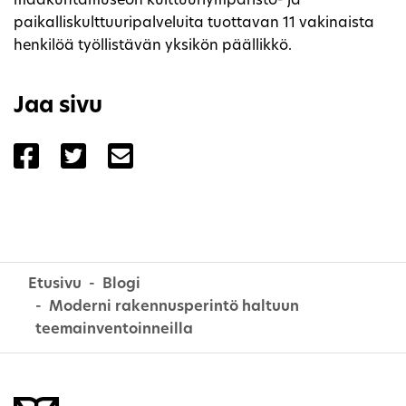
maakuntamuseon kulttuuriympäristö- ja
paikalliskulttuuripalveluita tuottavan 11 vakinaista
henkilöä työllistävän yksikön päällikkö.
Jaa sivu
Jaa sivu palvelussa Facebook
Jaa sivu palvelussa Twitter
Jaa sivu palvelussa Email
Etusivu
Blogi
Moderni rakennusperintö haltuun
teemainventoinneilla