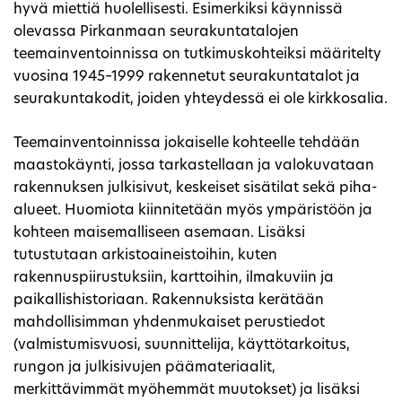
hyvä miettiä huolellisesti. Esimerkiksi käynnissä
olevassa Pirkanmaan seurakuntatalojen
teemainventoinnissa on tutkimuskohteiksi määritelty
vuosina 1945–1999 rakennetut seurakuntatalot ja
seurakuntakodit, joiden yhteydessä ei ole kirkkosalia.
Teemainventoinnissa jokaiselle kohteelle tehdään
maastokäynti, jossa tarkastellaan ja valokuvataan
rakennuksen julkisivut, keskeiset sisätilat sekä piha-
alueet. Huomiota kiinnitetään myös ympäristöön ja
kohteen maisemalliseen asemaan. Lisäksi
tutustutaan arkistoaineistoihin, kuten
rakennuspiirustuksiin, karttoihin, ilmakuviin ja
paikallishistoriaan. Rakennuksista kerätään
mahdollisimman yhdenmukaiset perustiedot
(valmistumisvuosi, suunnittelija, käyttötarkoitus,
rungon ja julkisivujen päämateriaalit,
merkittävimmät myöhemmät muutokset) ja lisäksi