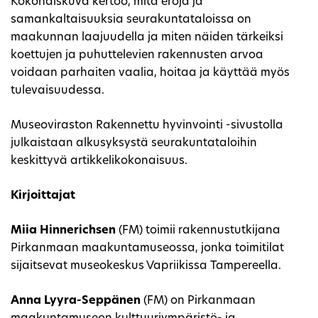
Kokonaiskuva kertoo, mitä eroja ja
samankaltaisuuksia seurakuntataloissa on
maakunnan laajuudella ja miten näiden tärkeiksi
koettujen ja puhuttelevien rakennusten arvoa
voidaan parhaiten vaalia, hoitaa ja käyttää myös
tulevaisuudessa.
Museoviraston Rakennettu hyvinvointi -sivustolla
julkaistaan alkusyksystä seurakuntataloihin
keskittyvä artikkelikokonaisuus.
Kirjoittajat
Miia Hinnerichsen
(FM) toimii rakennustutkijana
Pirkanmaan maakuntamuseossa, jonka toimitilat
sijaitsevat museokeskus Vapriikissa Tampereella.
Anna Lyyra-Seppänen
(FM) on Pirkanmaan