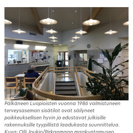
Pälkäneen Luopioisten vuonna 1986 valmistuneen
terveysaseman sisätilat ovat säilyneet
poikkeuksellisen hyvin ja edustavat julkisille
rakennuksille tyypillistä laadukasta suunnittelua.
Kuva: Olli Joukio/Pirkanmaan maakuntamuseo,