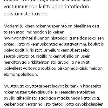
vastuumuseon kulttuuriperintötiedon
edistämistehtävää.
Moderni julkinen rakennusperintö on oleellinen osa
toisen maailmansodan jälkeisen
hyvinvointiyhteiskunnan historiaa ja meidän jokaisen
arkea. Tätä rakennuskantaa edustavat mm. koulut ja
päiväkodit, kirjastot, urheilurakennukset sekä
seurakuntatalot. Näillä rakennuksilla on usein
merkittävää arkkitehtonista arvoa, ja ne ovat
palvelleet valtavaa joukkoa pirkanmaalaisia heidän
elämänpoluillaan.
Muuttuvat käyttötarpeet luovat kuitenkin haasteita
rakennusten tulevaisuudelle. Teemainventointien
avulla aihepiiristä saadaan maakunnan kattavaa,
keskenään verrannollista tietoa, jotta arvokkaimpien