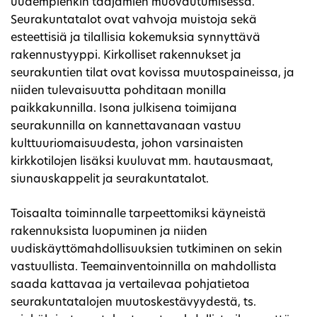
uudempienkin taajamien muovautumisessa.
Seurakuntatalot ovat vahvoja muistoja sekä
esteettisiä ja tilallisia kokemuksia synnyttävä
rakennustyyppi. Kirkolliset rakennukset ja
seurakuntien tilat ovat kovissa muutospaineissa, ja
niiden tulevaisuutta pohditaan monilla
paikkakunnilla. Isona julkisena toimijana
seurakunnilla on kannettavanaan vastuu
kulttuuriomaisuudesta, johon varsinaisten
kirkkotilojen lisäksi kuuluvat mm. hautausmaat,
siunauskappelit ja seurakuntatalot.
Toisaalta toiminnalle tarpeettomiksi käyneistä
rakennuksista luopuminen ja niiden
uudiskäyttömahdollisuuksien tutkiminen on sekin
vastuullista. Teemainventoinnilla on mahdollista
saada kattavaa ja vertailevaa pohjatietoa
seurakuntatalojen muutoskestävyydestä, ts.