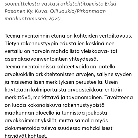
suunnittelusta vastasi arkkitehtitoimisto Erkki
Pasanen Ky. Kuva: Olli Joukio/Pirkanmaan
maakuntamuseo, 2020.
Teemainventoinnin etuna on kohteiden vertailtavuus.
Tietyn rakennustyypin edustajien keskinäinen
vertailu on harvoin mahdollista yleiskaava- tai
asemakaavainventointien yhteydessä.
Teemainventoinnissa kohteet voidaan jaotella
arvoluokkiin arkkitehtonisten arvojen, säilyneisyyden
ja maisemallisen merkityksen perusteella. Usein
käytetään kolmiportaista arvoasteikkoa: erittäin
merkittävä, merkittävä ja tavanomainen. Tavoitteena
on luoda kokonaiskuva rakennustyypistä
maakunnan alueella ja tunnistaa joukosta
arvokkaimmat yksilöt, mutta samalla myös
dokumentoida tulevaisuudessa mahdollisesti
häviävät kohteet.