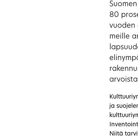
Suomen r
80 prose
vuoden 
meille a
lapsuud
elinympä
rakennus
arvoista
Kulttuuri
ja suojele
kulttuuriy
Inventoint
Niitä tarv