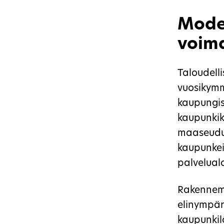
Moder
voim
Taloudelli
vuosikymm
kaupungist
kaupunkike
maaseudull
kaupunkeih
palvelualo
Rakennemu
elinympär
kaupunkilä