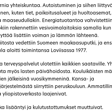
ia yhteiskuntaa. Autoistuminen ja siihen liittyv
en, kuten tiet, paikoitusalueet ja huoltoasemat,
maaseudullakin. Energiatuotantoa vahvistettiin
iin rakennettiin vesivoimalaitoksia samalla kun k
äyttöä lisättiin voiman ja lämmön lähteenä.
iitosta vedettiin Suomeen maakaasuputki, ja e
a aloitti toimintansa Loviisassa 1977.
ja terveyspalvelut ulotettiin kaikkien saataville. 
uuta myös lasten päivähoidosta. Kouluikäisten m
tien jälkeisinä vuosikymmeninä. Kansa- ja
ärjestelmästä siirryttiin peruskouluun. Ammatilli
a yliopistoverkosto laajenivat.
a lisääntyi ja kulutustottumukset muuttuivat.