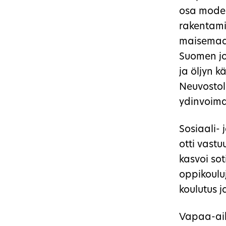
osa modern
rakentamin
maisemaa 
Suomen jok
ja öljyn k
Neuvostol
ydinvoimal
Sosiaali- 
otti vast
kasvoi so
oppikouluj
koulutus j
Vapaa-aik