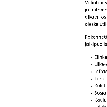
Valintamyy
ja automar
alkaen ost
oleskelutil
Rakennettu
jälkipuoli
Elink
Liike
Infra
Tiete
Kulut
Sosia
Koulu