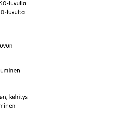
60-luvulla
80-luvulta
luvun
tuminen
n, kehitys
yminen