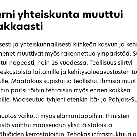
ni yhteiskunta muuttui
akkaasti
sesti ja yhteiskunnallisesti kiihkeän kasvun ja keh
enet muuttivat myös rakennettua ympäristöä. 
ui nopeasti, noin 25 vuodessa. Teollisuus siirtyi
skustoista laitamille ja kehitysalueavustusten t
e. Maatalous supistui ja teollistui. Ihmisiä muut
in paitsi töihin tehtaisiin myös ennen kaikkea
ille. Maaseutua tyhjeni etenkin Itä- ja Pohjois-
utos vaikutti myös elämäntapoihin. Ihmisten
istö vaihtui maaseudun yksittäistaloista
hiöiden kerrostaloihin. Tehokas infrastruktuuri o