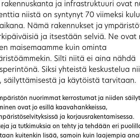
akennuskanta ja infrastruktuuri ovat nu
nttia niistä on syntynyt 70 viimeksi kul
aikana. Nämä rakennukset ja ympäristö
rkipäiväisiä ja itsestään selviä. Ne ovat 
en maisemaamme kuin ominta
ristöämmekin. Silti niitä ei aina nähdä
perintönä. Siksi yhteistä keskustelua ni
, säilyttämisestä ja käytöistä tarvitaan.
ympäristön nuorimmat kerrostumat ja niiden säil
minen ovat jo esillä kaavahankkeissa,
mpäristöselvityksissä ja korjausrakentamisessa.
eja ja tutkimuksia on tehty ja tehdään eri puolil
itaan kuitenkin lisää, samoin kuin laajempia ana