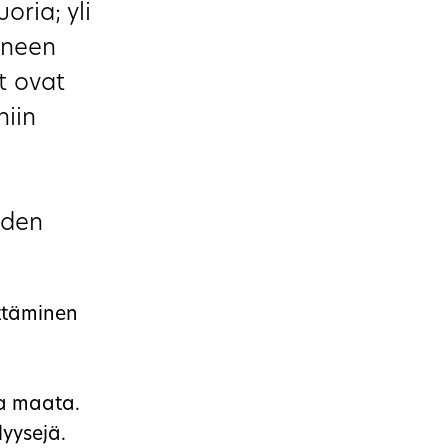
oria; yli
uneen
t ovat
niin
iden
yttäminen
la maata.
lyysejä.