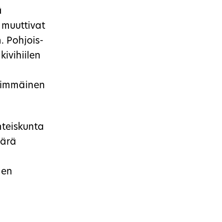
ä
 muuttivat
. Pohjois-
ivihiilen
nsimmäinen
Yhteiskunta
äärä
nen