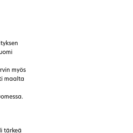
ityksen
Suomi
urvin myös
ti maalta
Suomessa.
li tärkeä