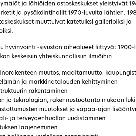
mälät ja lähiöiden ostoskeskukset yleistyivät 19
ketit ja pysäköintihallit 1970-luvulta lähtien. 19
oskeskukset muuttuivat katetuiksi gallerioiksi ja
oiksi.
 hyvinvointi -sivuston aihealueet liittyvät 1900-
skon keskeisiin yhteiskunnallisiin ilmiöihin
einorakenteen muutos, maaltamuutto, kaupungis
-elämän ja markkinatalouden kehittyminen
struktuurin rakentaminen
en ja teknologian, rakennustuotanto mukaan lukie
ustottumusten muutokset ja vapaa-ajan lisäänt
ali- ja terveydenhuollon uudistaminen
tuksen laajeneminen