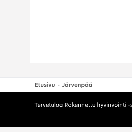
Etusivu
Järvenpää
Sivuston evästeet
Tervetuloa Rakennettu hyvinvointi -s
Muse
asia
kehi