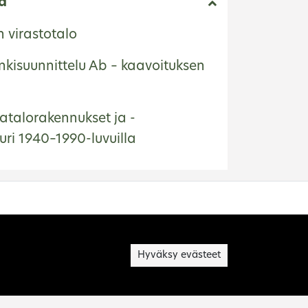
ä
 virastotalo
kisuunnittelu Ab – kaavoituksen
atalorakennukset ja -
uri 1940–1990-luvuilla
Hyväksy evästeet
vukartta
aavutettavuusseloste