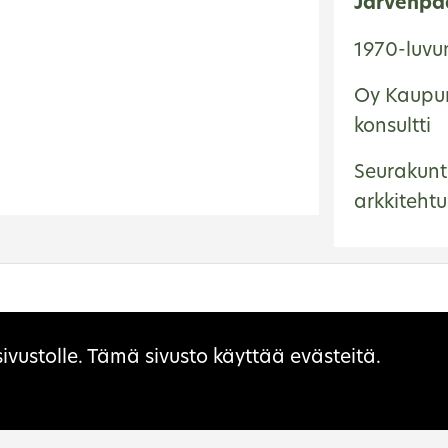
Järvenpä
1970-luvun
Oy Kaupun
konsultti
Seurakunt
arkkitehtu
ivustolle. Tämä sivusto käyttää evästeitä.
ovirasto on kulttuuriperinnön
Si
ntuntija, palvelujen tuottaja, toimialansa
S
ttäjä ja viranomainen.