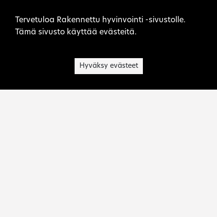
Sivuston evästeet
Tervetuloa Rakennettu hyvinvointi -sivustolle.
Tämä sivusto käyttää evästeitä.
Hyväksy evästeet
Museovirasto on kulttuuriperinnön asiantuntija,
palvelujen tuottaja, toimialansa kehittäjä ja
viranomainen.
Ota yhteyttä:
rakennettu.hyvinvointi@museovirasto.fi
Sivukartta
Saavutettavuusseloste