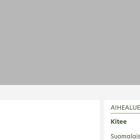
AIHEALU
Kitee
Suomalais