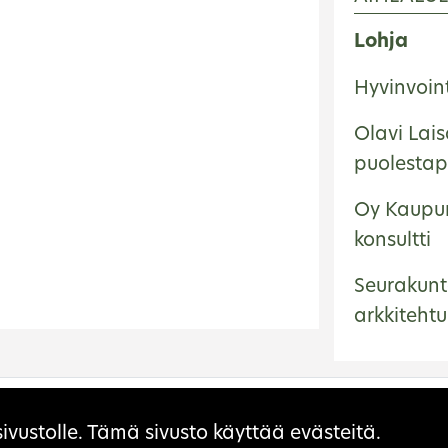
Lohja
Hyvinvoin
Olavi Lai
puolestap
Oy Kaupun
konsultti
Seurakunt
arkkitehtu
ivustolle. Tämä sivusto käyttää evästeitä.