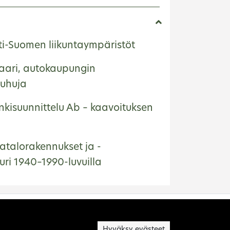
ti-Suomen liikuntaympäristöt
saari, autokaupungin
uhuja
kisuunnittelu Ab – kaavoituksen
atalorakennukset ja -
uri 1940–1990-luvuilla
Hyväksy evästeet