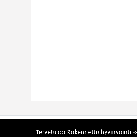
Etusivu
Lohja
Sivuston evästeet
Tervetuloa Rakennettu hyvinvointi -s