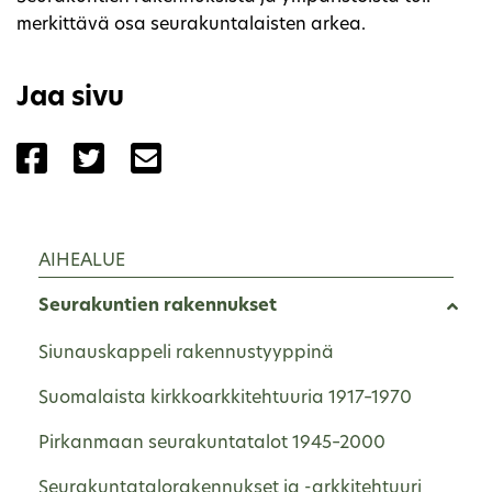
merkittävä osa seurakuntalaisten arkea.
Jaa sivu
Jaa sivu palvelussa Facebook
Jaa sivu palvelussa Twitter
Jaa sivu palvelussa Email
AIHEALUE
Seurakuntien rakennukset
Siunauskappeli rakennustyyppinä
Suomalaista kirkkoarkkitehtuuria 1917–1970
Pirkanmaan seurakuntatalot 1945–2000
Seurakuntatalorakennukset ja -arkkitehtuuri