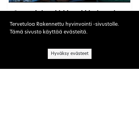
Suomalaista kirkkoarkkitehtuuria
Sivuston evästeet
1917–1970
Tervetuloa Rakennettu hyvinvointi -sivustolle.
Tämä sivusto käyttää evästeitä.
SEURAKUNTIEN RAKENNUKSET
Hyväksy evästeet
Siunauskappeli rakennustyyppinä