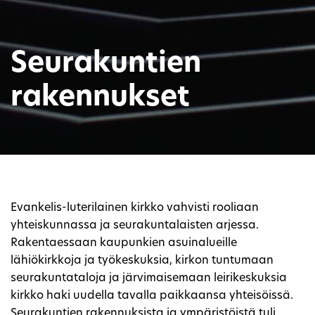
Seurakuntien
rakennukset
Evankelis-luterilainen kirkko vahvisti rooliaan
yhteiskunnassa ja seurakuntalaisten arjessa.
Rakentaessaan kaupunkien asuinalueille
lähiökirkkoja ja työkeskuksia, kirkon tuntumaan
seurakuntataloja ja järvimaisemaan leirikeskuksia
kirkko haki uudella tavalla paikkaansa yhteisöissä.
Seurakuntien rakennuksista ja ympäristöistä tuli