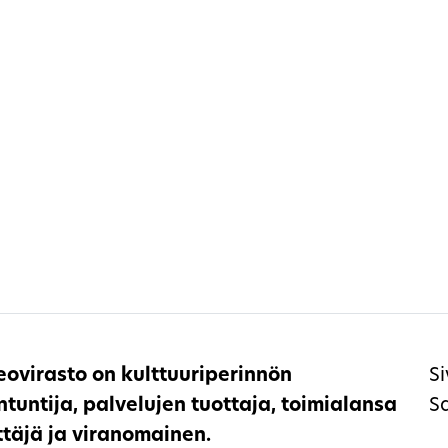
ovirasto on kulttuuriperinnön
Si
ntuntija, palvelujen tuottaja, toimialansa
S
ttäjä ja viranomainen.