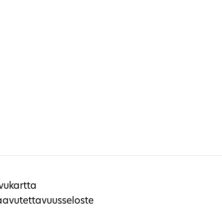
vukartta
aavutettavuusseloste