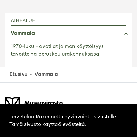
AIHEALUE
Vammala
1970-luku – avotilat ja monikäyttöisyys
tavoitteina peruskoulurakennuksissa
Etusivu
Vammala
Sivuston evästeet
Tervetuloa Rakennettu hyvinvointi -sivustolle.
Tämä sivusto käyttää evästeitä.