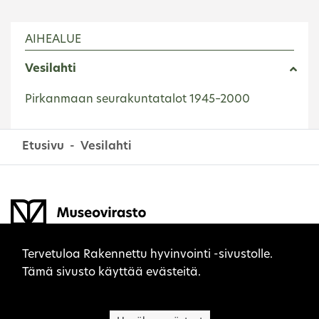
AIHEALUE
Vesilahti
Pirkanmaan seurakuntatalot 1945–2000
Etusivu
Vesilahti
Sivuston evästeet
Tervetuloa Rakennettu hyvinvointi -sivustolle.
Tämä sivusto käyttää evästeitä.
Museovirasto on kulttuuriperinnön asiantuntija,