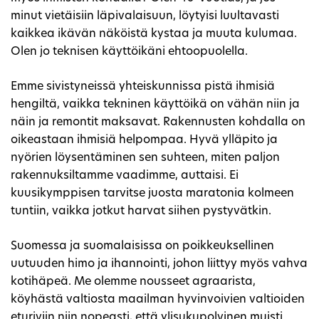
minut vietäisiin läpivalaisuun, löytyisi luultavasti
kaikkea ikävän näköistä kystaa ja muuta kulumaa.
Olen jo teknisen käyttöikäni ehtoopuolella.
Emme sivistyneissä yhteiskunnissa pistä ihmisiä
hengiltä, vaikka tekninen käyttöikä on vähän niin ja
näin ja remontit maksavat. Rakennusten kohdalla on
oikeastaan ihmisiä helpompaa. Hyvä ylläpito ja
nyörien löysentäminen sen suhteen, miten paljon
rakennuksiltamme vaadimme, auttaisi. Ei
kuusikymppisen tarvitse juosta maratonia kolmeen
tuntiin, vaikka jotkut harvat siihen pystyvätkin.
Suomessa ja suomalaisissa on poikkeuksellinen
uutuuden himo ja ihannointi, johon liittyy myös vahva
kotihäpeä. Me olemme nousseet agraarista,
köyhästä valtiosta maailman hyvinvoivien valtioiden
eturiviin niin nopeasti, että ylisukupolvinen muisti