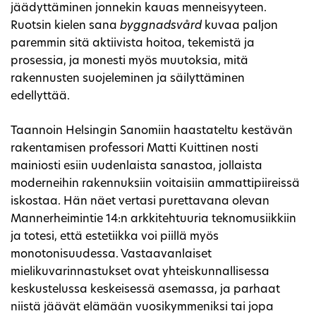
jäädyttäminen jonnekin kauas menneisyyteen.
Ruotsin kielen sana
byggnadsvård
kuvaa paljon
paremmin sitä aktiivista hoitoa, tekemistä ja
prosessia, ja monesti myös muutoksia, mitä
rakennusten suojeleminen ja säilyttäminen
edellyttää.
Taannoin Helsingin Sanomiin haastateltu kestävän
rakentamisen professori Matti Kuittinen nosti
mainiosti esiin uudenlaista sanastoa, jollaista
moderneihin rakennuksiin voitaisiin ammattipiireissä
iskostaa. Hän näet vertasi purettavana olevan
Mannerheimintie 14:n arkkitehtuuria teknomusiikkiin
ja totesi, että estetiikka voi piillä myös
monotonisuudessa. Vastaavanlaiset
mielikuvarinnastukset ovat yhteiskunnallisessa
keskustelussa keskeisessä asemassa, ja parhaat
niistä jäävät elämään vuosikymmeniksi tai jopa