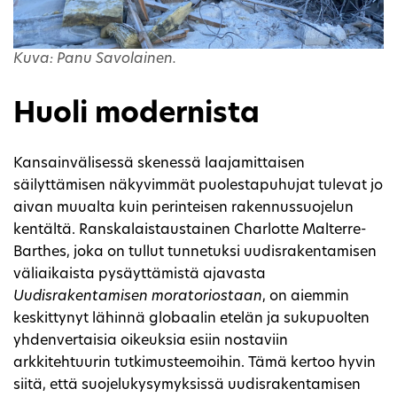
Kuva: Panu Savolainen.
Huoli modernista
Kansainvälisessä skenessä laajamittaisen
säilyttämisen näkyvimmät puolestapuhujat tulevat jo
aivan muualta kuin perinteisen rakennussuojelun
kentältä. Ranskalaistaustainen Charlotte Malterre-
Barthes, joka on tullut tunnetuksi uudisrakentamisen
väliaikaista pysäyttämistä ajavasta
Uudisrakentamisen moratoriostaan
, on aiemmin
keskittynyt lähinnä globaalin etelän ja sukupuolten
yhdenvertaisia oikeuksia esiin nostaviin
arkkitehtuurin tutkimusteemoihin. Tämä kertoo hyvin
siitä, että suojelukysymyksissä uudisrakentamisen