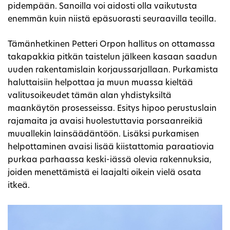
pidempään. Sanoilla voi aidosti olla vaikutusta
enemmän kuin niistä epäsuorasti seuraavilla teoilla.
Tämänhetkinen Petteri Orpon hallitus on ottamassa
takapakkia pitkän taistelun jälkeen kasaan saadun
uuden rakentamislain korjaussarjallaan. Purkamista
haluttaisiin helpottaa ja muun muassa kieltää
valitusoikeudet tämän alan yhdistyksiltä
maankäytön prosesseissa. Esitys hipoo perustuslain
rajamaita ja avaisi huolestuttavia porsaanreikiä
muuallekin lainsäädäntöön. Lisäksi purkamisen
helpottaminen avaisi lisää kiistattomia paraatiovia
purkaa parhaassa keski-iässä olevia rakennuksia,
joiden menettämistä ei laajalti oikein vielä osata
itkeä.