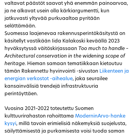
valtavat päästöt saavat yhä enemmän painoarvoa,
ja ne alkavat usein olla kärkiargumentti, kun
jatkuvasti yltyvää purkuaaltoa pyritään
selättämään.
Suomessa laajenevaa rakennusperintökäsitystä on
käsitellyt vastikään Iida Kalakoski keväällä 2023
hyväksytyssä väitöskirjassaan
Too much to handle –
Architectural conservation in the widening scope of
heritage.
Hieman samaan tematiikkaan kietoutuu
tämän Rakennettu hyvinvointi -sivuston
Liikenteen ja
energian verkostot -aihealue
, joka seurailee
kansainvälisiä trendejä infrastruktuuria
perintöyttäen.
Vuosina 2021–2022 toteutettu Suomen
kulttuurirahaston rahoittama
ModerninArvo-hanke
kysyi
, millä tavoin erimielisiä näkemyksiä suojelusta,
säilyttämisestä ja purkamisesta voisi tuoda saman