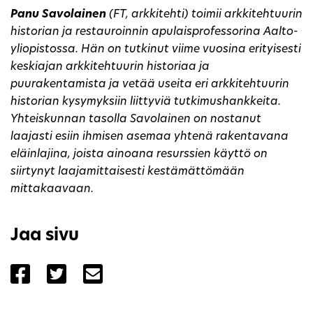
Panu Savolainen
(FT, arkkitehti) toimii arkkitehtuurin
historian ja restauroinnin apulaisprofessorina Aalto-
yliopistossa. Hän on tutkinut viime vuosina erityisesti
keskiajan arkkitehtuurin historiaa ja
puurakentamista ja vetää useita eri arkkitehtuurin
historian kysymyksiin liittyviä tutkimushankkeita.
Yhteiskunnan tasolla Savolainen on nostanut
laajasti esiin ihmisen asemaa yhtenä rakentavana
eläinlajina, joista ainoana resurssien käyttö on
siirtynyt laajamittaisesti kestämättömään
mittakaavaan.
Jaa sivu
Jaa sivu palvelussa Facebook
Jaa sivu palvelussa Twitter
Jaa sivu palvelussa Email