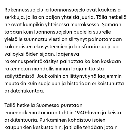
Rakennussuojelu ja luonnonsuojelu ovat kaukaisia
serkkuja, joilla on paljon yhteisiä juuria. Tällä hetkellä
ne ovat kumpikin yhteisessä murroksessa. Samaan
tapaan kuin luonnonsuojelun puolella suurelle
yleisölle suunnattu viesti on siirtynyt painottamaan
kokonaisten ekosysteemien ja biosfäärin suojelua
valioyksilöiden sijaan, laajeneva
rakennusperintökäsitys painottaa kaiken koskaan
rakennetun mahdollisimman laajamittaista
säilyttämistä. Joukkoihin on liittynyt yhä laajemmin
muutakin kuin suojeluun ja historiaan erikoistunutta
arkkitehtikuntaa.
Tällä hetkellä Suomessa puretaan
ennennäkemättömään tahtiin 1940-luvun jälkeistä
arkkitehtuuria. Purkaminen kohdistuu isojen
kaupunkien keskustoihin, ja tilalle tehdään jotain