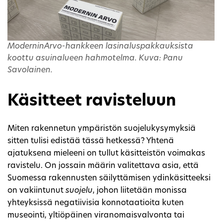
ModerninArvo-hankkeen lasinaluspakkauksista
koottu asuinalueen hahmotelma. Kuva: Panu
Savolainen.
Käsitteet ravisteluun
Miten rakennetun ympäristön suojelukysymyksiä
sitten tulisi edistää tässä hetkessä? Yhtenä
ajatuksena mieleeni on tullut käsitteistön voimakas
ravistelu. On jossain määrin valitettava asia, että
Suomessa rakennusten säilyttämisen ydinkäsitteeksi
on vakiintunut
suojelu
, johon liitetään monissa
yhteyksissä negatiivisia konnotaatioita kuten
museointi, yltiöpäinen viranomaisvalvonta tai