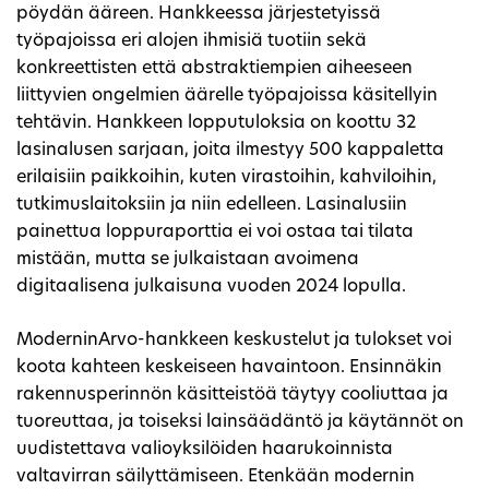
pöydän ääreen. Hankkeessa järjestetyissä
työpajoissa eri alojen ihmisiä tuotiin sekä
konkreettisten että abstraktiempien aiheeseen
liittyvien ongelmien äärelle työpajoissa käsitellyin
tehtävin. Hankkeen lopputuloksia on koottu 32
lasinalusen sarjaan, joita ilmestyy 500 kappaletta
erilaisiin paikkoihin, kuten virastoihin, kahviloihin,
tutkimuslaitoksiin ja niin edelleen. Lasinalusiin
painettua loppuraporttia ei voi ostaa tai tilata
mistään, mutta se julkaistaan avoimena
digitaalisena julkaisuna vuoden 2024 lopulla.
ModerninArvo-hankkeen keskustelut ja tulokset voi
koota kahteen keskeiseen havaintoon. Ensinnäkin
rakennusperinnön käsitteistöä täytyy cooliuttaa ja
tuoreuttaa, ja toiseksi lainsäädäntö ja käytännöt on
uudistettava valioyksilöiden haarukoinnista
valtavirran säilyttämiseen. Etenkään modernin