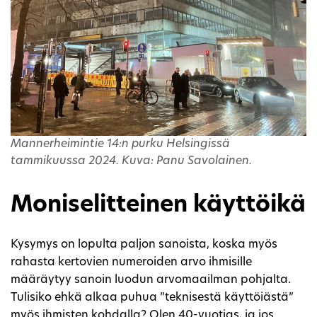
Mannerheimintie 14:n purku Helsingissä
tammikuussa 2024. Kuva: Panu Savolainen.
Moniselitteinen käyttöikä
Kysymys on lopulta paljon sanoista, koska myös
rahasta kertovien numeroiden arvo ihmisille
määräytyy sanoin luodun arvomaailman pohjalta.
Tulisiko ehkä alkaa puhua ”teknisestä käyttöiästä”
myös ihmisten kohdalla? Olen 40-vuotias, ja jos