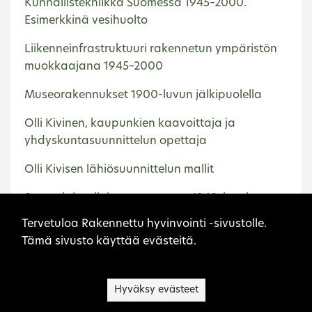
Kunnallistekniikka Suomessa 1945–2000.
Esimerkkinä vesihuolto
Liikenneinfrastruktuuri rakennetun ympäristön
muokkaajana 1945–2000
Museorakennukset 1900-luvun jälkipuolella
Olli Kivinen, kaupunkien kaavoittaja ja
yhdyskuntasuunnittelun opettaja
Olli Kivisen lähiösuunnittelun mallit
Suomalaiset linja-autoasemat 1940-luvulta
Sivuston evästeet
vuosituhannen vaihteeseen
Tervetuloa Rakennettu hyvinvointi -sivustolle.
Tämä sivusto käyttää evästeitä.
Etusivu
Hämeenlinna
Hyväksy evästeet