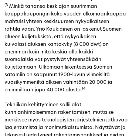
(3
Minkä tahansa keskiajan suurimman
kauppakaupungin koko vuoden ulkomaankauppa
mahtuisi yhteen keskisuureen nykyaikaiseen
rahtilaivaan. Yrjö Kaukiainen on laskenut Suomen
alueen kuljetuksista, että nykyaikaisen
kuivalastialuksen kantokyky (8 000 dwt) on
enemmän kuin mitä keskiajalla kaikki
suomalaislaivat pystyivät yhteensäkään
kuljettamaan. Ulkomaan liikenteessä Suomen
satamiin on saapunut 1900-luvun viimeisiltä
vuosikymmeniltä alkaen vähintään 20 000 ja
(4
enimmillään jopa 40 000 alusta.
Tekniikan kehittyminen sallii alati
kunnianhimoisemman rakentamisen, mutta se
merkitsee myös teknologisten järjestelmien jatkuvaa
laajentumista ja monimutkaistumista. Näyttävät ja
teknisesti edistyneet rakentamishankkeet ja niiden