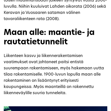
toisen maailmansodan jälkeen syntyivät vasta 2000-
luvulla. Niihin kuuluivat Lahden oikorata (2006) sekä
Keravan ja Vuosaaren sataman välinen
tavaraliikenteen rata (2008).
Maan alle: maantie- ja
rautatietunnelit
Liikenteen kasvu ja liikennerakentamisen
vaatimukset ovat johtaneet paitsi entistä
suurempaan rakentamiseen, myös hakemaan uutta
tilaa rakentamiselle. 1900-luvun lopulla maan alle
rakentaminen on lisääntynyt erityisesti
kaupungeissa. Myös maanteillä on rakennettu
liikenneväylille suuria tunneleita.