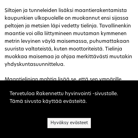
Siltojen ja tunneleiden lisäksi maantierakentamista
kaupunkien ulkopuolelle on muokannut ensi sijassa
peltojen ja metsien läpi vedetty tielinja. Tavallinenkin
maantie voi olla liittymineen muutaman kymmenen
metrin levyinen väylä maisemassa, puhumattakaan
suurista valtateistä, kuten moottoriteistä. Tielinja
muokkaa maisemaa ja ohjaa merkittävästi muutakin
yhdyskuntasuunnittelua.
Maantielinjan mahtia lisää se, että sen ympärille
rakentuu paljon muuta liikkumiseen, kuljettamiseen ja
Sivuston evästeet
Tervetuloa Rakennettu hyvinvointi -sivustolle.
yhdyskuntarakentamiseen sidottua toimintaa. Niitä
Tämä sivusto käyttää evästeitä.
ovat monet infrastruktuurin järjestelmät, kuten
viemärit, ojitus ja valaistus, sekä monenlaiset
suojausjärjestelmät, meluvallit ja riista-aidat sekä
Hyväksy evästeet
tietenkin kulkemisen ja kuljettamisen palvelut.