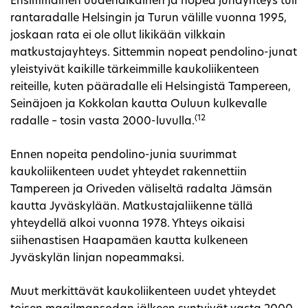
Ensimmäinen uudenaikainen ja nopea junayhteys tuli
rantaradalle Helsingin ja Turun välille vuonna 1995,
joskaan rata ei ole ollut likikään vilkkain
matkustajayhteys. Sittemmin nopeat pendolino-junat
yleistyivät kaikille tärkeimmille kaukoliikenteen
reiteille, kuten pääradalle eli Helsingistä Tampereen,
Seinäjoen ja Kokkolan kautta Ouluun kulkevalle
(12
radalle – tosin vasta 2000-luvulla.
Ennen nopeita pendolino-junia suurimmat
kaukoliikenteen uudet yhteydet rakennettiin
Tampereen ja Oriveden väliseltä radalta Jämsän
kautta Jyväskylään. Matkustajaliikenne tällä
yhteydellä alkoi vuonna 1978. Yhteys oikaisi
siihenastisen Haapamäen kautta kulkeneen
Jyväskylän linjan nopeammaksi.
Muut merkittävät kaukoliikenteen uudet yhteydet