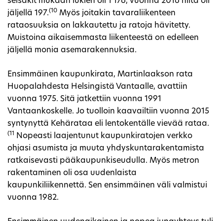
seisakit mukaan lukien oli 1 176, vuonna 2016 niitä oli
(10
jäljellä 197.
Myös joitakin tavaraliikenteen
rataosuuksia on lakkautettu ja ratoja hävitetty.
Muistoina aikaisemmasta liikenteestä on edelleen
jäljellä monia asemarakennuksia.
Ensimmäinen kaupunkirata, Martinlaakson rata
Huopalahdesta Helsingistä Vantaalle, avattiin
vuonna 1975. Sitä jatkettiin vuonna 1991
Vantaankoskelle. Jo tuolloin kaavailtiin vuonna 2015
syntynyttä Kehärataa eli lentokentälle vievää rataa.
(11
Nopeasti laajentunut kaupunkiratojen verkko
ohjasi asumista ja muuta yhdyskuntarakentamista
ratkaisevasti pääkaupunkiseudulla. Myös metron
rakentaminen oli osa uudenlaista
kaupunkiliikennettä. Sen ensimmäinen väli valmistui
vuonna 1982.