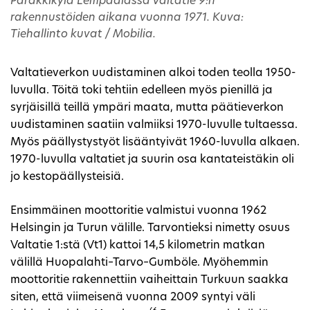
Parakkikylä Lempäälässä Valtatie 9:n
rakennustöiden aikana vuonna 1971. Kuva:
Tiehallinto kuvat / Mobilia.
Valtatieverkon uudistaminen alkoi toden teolla 1950-
luvulla. Töitä toki tehtiin edelleen myös pienillä ja
syrjäisillä teillä ympäri maata, mutta päätieverkon
uudistaminen saatiin valmiiksi 1970-luvulle tultaessa.
Myös päällystystyöt lisääntyivät 1960-luvulla alkaen.
1970-luvulla valtatiet ja suurin osa kantateistäkin oli
jo kestopäällysteisiä.
Ensimmäinen moottoritie valmistui vuonna 1962
Helsingin ja Turun välille. Tarvontieksi nimetty osuus
Valtatie 1:stä (Vt1) kattoi 14,5 kilometrin matkan
välillä Huopalahti–Tarvo–Gumböle. Myöhemmin
moottoritie rakennettiin vaiheittain Turkuun saakka
siten, että viimeisenä vuonna 2009 syntyi väli