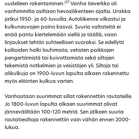
(17
uudelleen rakentaminen.
Vanha tieverkko oli
vanhimmilta osiltaan hevosliikenteen ajalta. Urakka
jatkui 1950- ja 60-luvuilla. Autoliikenne vilkastui ja
kulkuneuvojen paino kasvoi. Suuria valtateitä ei
enää pantu kiertelemään siellä ja täällä, vaan
linjaukset tehtiin suhteellisen suoraksi. Se edellytti
kallioiden halki louhimista, vetisten paikkojen
pengertämistä tai kuivattamista sekä siltojen
tekemistä notkelmien ja vesistöjen yli. Siltoja tai
alikulkuja on 1900-luvun lopulta alkaen rakennettu
myös eläinten kulkua varten.
Vanhastaan suurimmat sillat rakennettiin rautateille.
Jo 1800-luvun lopulta alkaen suurimmat olivat
jänneväliltään 100–120 metriä. Sen jälkeen suuria
rautatiesiltoja rakennettiin vain vähän ennen 2000-
lukua.