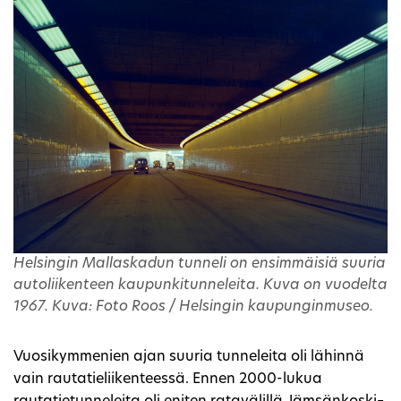
Helsingin Mallaskadun tunneli on ensimmäisiä suuria
autoliikenteen kaupunkitunneleita. Kuva on vuodelta
1967. Kuva: Foto Roos / Helsingin kaupunginmuseo.
Vuosikymmenien ajan suuria tunneleita oli lähinnä
vain rautatieliikenteessä. Ennen 2000-lukua