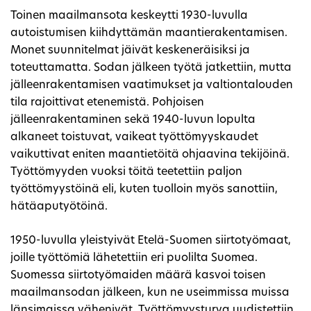
Toinen maailmansota keskeytti 1930-luvulla
autoistumisen kiihdyttämän maantierakentamisen.
Monet suunnitelmat jäivät keskeneräisiksi ja
toteuttamatta. Sodan jälkeen työtä jatkettiin, mutta
jälleenrakentamisen vaatimukset ja valtiontalouden
tila rajoittivat etenemistä. Pohjoisen
jälleenrakentaminen sekä 1940-luvun lopulta
alkaneet toistuvat, vaikeat työttömyyskaudet
vaikuttivat eniten maantietöitä ohjaavina tekijöinä.
Työttömyyden vuoksi töitä teetettiin paljon
työttömyystöinä eli, kuten tuolloin myös sanottiin,
hätäaputyötöinä.
1950-luvulla yleistyivät Etelä-Suomen siirtotyömaat,
joille työttömiä lähetettiin eri puolilta Suomea.
Suomessa siirtotyömaiden määrä kasvoi toisen
maailmansodan jälkeen, kun ne useimmissa muissa
länsimaissa vähenivät. Työttömyysturva uudistettiin