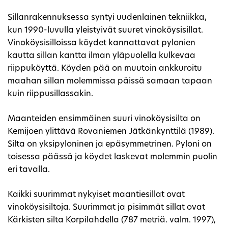
Sillanrakennuksessa syntyi uudenlainen tekniikka,
kun 1990-luvulla yleistyivät suuret vinoköysisillat.
Vinoköysisilloissa köydet kannattavat pylonien
kautta sillan kantta ilman yläpuolella kulkevaa
riippuköyttä. Köyden pää on muutoin ankkuroitu
maahan sillan molemmissa päissä samaan tapaan
kuin riippusillassakin.
Maanteiden ensimmäinen suuri vinoköysisilta on
Kemijoen ylittävä Rovaniemen Jätkänkynttilä (1989).
Silta on yksipyloninen ja epäsymmetrinen. Pyloni on
toisessa päässä ja köydet laskevat molemmin puolin
eri tavalla.
Kaikki suurimmat nykyiset maantiesillat ovat
vinoköysisiltoja. Suurimmat ja pisimmät sillat ovat
Kärkisten silta Korpilahdella (787 metriä. valm. 1997),