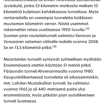
rautatietunneleita oli eniten ratavälillä Jämsänkoski–
Jyväskylä, jonka 53 kilometrin matkasta melkein 10
kilometriä kuljetaan kahdeksassa tunnelissa. Myös
rantaradalla on useampia tunneleita kaikkiaan
muutaman kilometrin verran. Niistä useimmat
(13
rakennettiin rataa uusittaessa 1990-luvulla.
Suomen pisin rautatietunneli valmistui Keravan ja
Vuosaaren sataman väliselle radalle vuonna 2008.
(14
Se on 13,5 kilometriä pitkä.
Maanteiden tunnelit syntyivät suhteellisen myöhään.
Ensimmäisenä otettiin käyttöön 51 metriä pitkä
Färjsundin tunneli Ahvenanmaalla vuonna 1980.
Kaupunkiliikenteessä tunneleita oli aikaisemminkin,
mm. Lahden Mustakallion tunneli. Se valmistui
vuonna 1965 ja oli 440-metrisenä paitsi yksi
ensimmäisistä, myös pitkään pisin autoliikenteen
tunneli Suomessa.