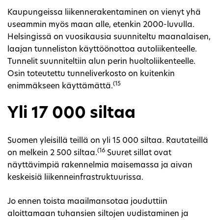
Kaupungeissa liikennerakentaminen on vienyt yhä
useammin myös maan alle, etenkin 2000-luvulla.
Helsingissä on vuosikausia suunniteltu maanalaisen,
laajan tunneliston käyttöönottoa autoliikenteelle.
Tunnelit suunniteltiin alun perin huoltoliikenteelle.
Osin toteutettu tunneliverkosto on kuitenkin
(15
enimmäkseen käyttämättä.
Yli 17 000 siltaa
Suomen yleisillä teillä on yli 15 000 siltaa. Rautateillä
(16
on melkein 2 500 siltaa.
Suuret sillat ovat
näyttävimpiä rakennelmia maisemassa ja aivan
keskeisiä liikenneinfrastruktuurissa.
Jo ennen toista maailmansotaa jouduttiin
aloittamaan tuhansien siltojen uudistaminen ja