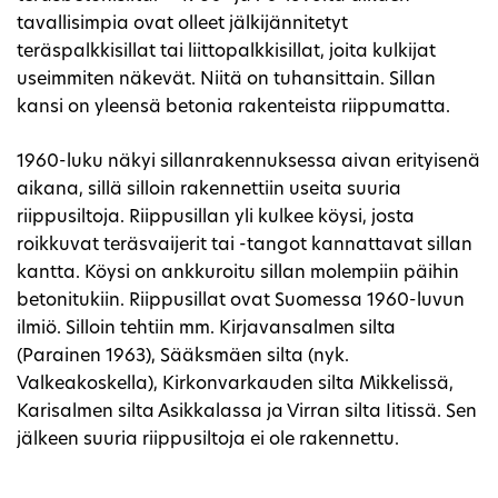
tavallisimpia ovat olleet jälkijännitetyt
teräspalkkisillat tai liittopalkkisillat, joita kulkijat
useimmiten näkevät. Niitä on tuhansittain. Sillan
kansi on yleensä betonia rakenteista riippumatta.
1960-luku näkyi sillanrakennuksessa aivan erityisenä
aikana, sillä silloin rakennettiin useita suuria
riippusiltoja. Riippusillan yli kulkee köysi, josta
roikkuvat teräsvaijerit tai -tangot kannattavat sillan
kantta. Köysi on ankkuroitu sillan molempiin päihin
betonitukiin. Riippusillat ovat Suomessa 1960-luvun
ilmiö. Silloin tehtiin mm. Kirjavansalmen silta
(Parainen 1963), Sääksmäen silta (nyk.
Valkeakoskella), Kirkonvarkauden silta Mikkelissä,
Karisalmen silta Asikkalassa ja Virran silta Iitissä. Sen
jälkeen suuria riippusiltoja ei ole rakennettu.