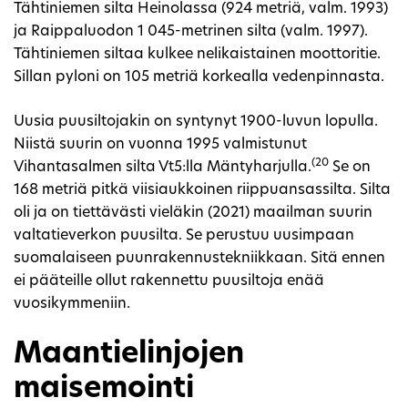
Tähtiniemen silta Heinolassa (924 metriä, valm. 1993)
ja Raippaluodon 1 045-metrinen silta (valm. 1997).
Tähtiniemen siltaa kulkee nelikaistainen moottoritie.
Sillan pyloni on 105 metriä korkealla vedenpinnasta.
Uusia puusiltojakin on syntynyt 1900-luvun lopulla.
Niistä suurin on vuonna 1995 valmistunut
(20
Vihantasalmen silta Vt5:lla Mäntyharjulla.
Se on
168 metriä pitkä viisiaukkoinen riippuansassilta. Silta
oli ja on tiettävästi vieläkin (2021) maailman suurin
valtatieverkon puusilta. Se perustuu uusimpaan
suomalaiseen puunrakennustekniikkaan. Sitä ennen
ei pääteille ollut rakennettu puusiltoja enää
vuosikymmeniin.
Maantielinjojen
maisemointi