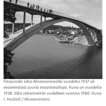
Färjsundin silta Ahvenanmaalla vuodelta 1937 oli
ensimmäisiä suuria maantiesiltoja. Kuva on vuodelta
1938. Silta rakennettiin uudelleen vuonna 1980. Kuva:
I. Hustich / Museovirasto.