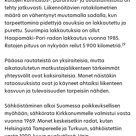
Ratojen kunnostus-, parannus- ja uudistamistöitä on
tehty jatkuvasti. Liikennöitävien ratakilometrien
määrä on vähentynyt muutamalla sadalla, kun
tarpeettomina pidettyjä osuuksia on lakkautettu ja
purettu. Suurimpia lakkautuksia on ollut
Haapamäki–Pori-radan lakkautus vuonna 1985.
(9
Ratojen pituus on nykyään reilut 5 900 kilometriä.
Pääosa rautateistä on yksiraiteisia, mutta
aikataulutetun matkustajaliikenteen tärkeimmät
yhteysvälit ovat kaksiraiteisia. Monet näistäkin
rataosuuksista ovat jo käyneet ahtaiksi liikenteen
kasvuun ja tulevaisuuden tarpeisiin nähden.
Sähköistäminen alkoi Suomessa poikkeuksellisen
myöhään; sähkörata Kirkkonummelle valmistui vasta
vuonna 1969. Monet keskeisetkin radat, kuten
Helsingistä Tampereelle ja Turkuun, sähköistettiin