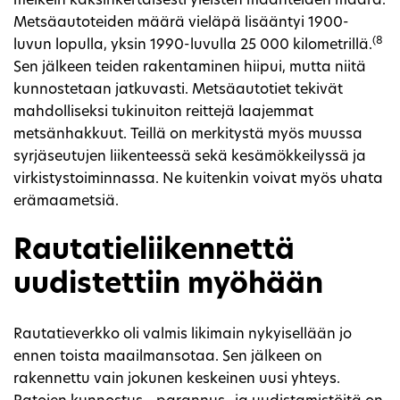
melkein kaksinkertaisesti yleisten maanteiden määrä.
Metsäautoteiden määrä vieläpä lisääntyi 1900-
(8
luvun lopulla, yksin 1990-luvulla 25 000 kilometrillä.
Sen jälkeen teiden rakentaminen hiipui, mutta niitä
kunnostetaan jatkuvasti. Metsäautotiet tekivät
mahdolliseksi tukinuiton reittejä laajemmat
metsänhakkuut. Teillä on merkitystä myös muussa
syrjäseutujen liikenteessä sekä kesämökkeilyssä ja
virkistystoiminnassa. Ne kuitenkin voivat myös uhata
erämaametsiä.
Rautatieliikennettä
uudistettiin myöhään
Rautatieverkko oli valmis likimain nykyisellään jo
ennen toista maailmansotaa. Sen jälkeen on
rakennettu vain jokunen keskeinen uusi yhteys.