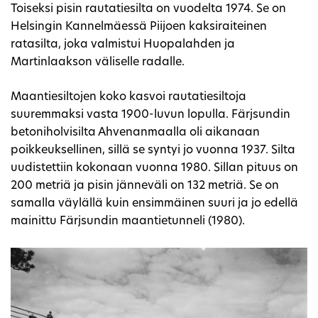
Toiseksi pisin rautatiesilta on vuodelta 1974. Se on
Helsingin Kannelmäessä Piijoen kaksiraiteinen
ratasilta, joka valmistui Huopalahden ja
Martinlaakson väliselle radalle.
Maantiesiltojen koko kasvoi rautatiesiltoja
suuremmaksi vasta 1900-luvun lopulla. Färjsundin
betoniholvisilta Ahvenanmaalla oli aikanaan
poikkeuksellinen, sillä se syntyi jo vuonna 1937. Silta
uudistettiin kokonaan vuonna 1980. Sillan pituus on
200 metriä ja pisin jänneväli on 132 metriä. Se on
samalla väylällä kuin ensimmäinen suuri ja jo edellä
mainittu Färjsundin maantietunneli (1980).