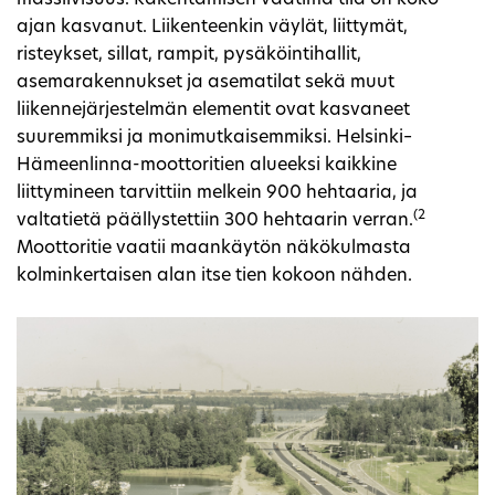
ajan kasvanut. Liikenteenkin väylät, liittymät,
risteykset, sillat, rampit, pysäköintihallit,
asemarakennukset ja asematilat sekä muut
liikennejärjestelmän elementit ovat kasvaneet
suuremmiksi ja monimutkaisemmiksi. Helsinki–
Hämeenlinna-moottoritien alueeksi kaikkine
liittymineen tarvittiin melkein 900 hehtaaria, ja
(2
valtatietä päällystettiin 300 hehtaarin verran.
Moottoritie vaatii maankäytön näkökulmasta
kolminkertaisen alan itse tien kokoon nähden.