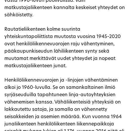
vasta 1990-luvun puolivälissä. Vain
matkustajaliikenteen kannalta keskeiset yhteydet on
sähköistetty.
Rautatieliikenteen kolme suurinta
yhteiskuntapoliittista muutosta vuosina 1945–2020
ovat henkilöliikennevuorojen raju vähentyminen,
pääkaupunkiseudun lähiliikenteen synty sekä
muutamat merkittävät uudet yhteydet ja nopeat
matkustajaliikenteen junat.
Henkilöliikennevuorojen ja -linjojen vähentäminen
alkoi jo 1960-luvulla. Se on samankaltainen ilmiö
syrjäseuduilla tapahtuneen linja-autoyhteyksien
vähenemisen kanssa. Vähäliikenteisiä yhteyksiä on
lakkautettu satoja, ja samalla on vähennetty
seisakkeiden ja asemien määrää. Kun vuonna 1964
junaliikenteen henkilöliikenteen liikennepaikkoja