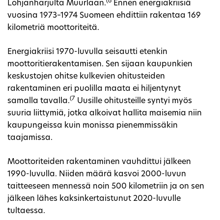
(6
Lohjanharjulta Muurlaan.
Ennen energiakriisiä
vuosina 1973–1974 Suomeen ehdittiin rakentaa 169
kilometriä moottoriteitä.
Energiakriisi 1970-luvulla seisautti etenkin
moottoritierakentamisen. Sen sijaan kaupunkien
keskustojen ohitse kulkevien ohitusteiden
rakentaminen eri puolilla maata ei hiljentynyt
(7
samalla tavalla.
Uusille ohitusteille syntyi myös
suuria liittymiä, jotka alkoivat hallita maisemia niin
kaupungeissa kuin monissa pienemmissäkin
taajamissa.
Moottoriteiden rakentaminen vauhdittui jälkeen
1990-luvulla. Niiden määrä kasvoi 2000-luvun
taitteeseen mennessä noin 500 kilometriin ja on sen
jälkeen lähes kaksinkertaistunut 2020-luvulle
tultaessa.