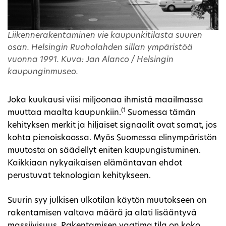
Liikennerakentaminen vie kaupunkitilasta suuren
osan. Helsingin Ruoholahden sillan ympäristöä
vuonna 1991. Kuva: Jan Alanco / Helsingin
kaupunginmuseo.
Joka kuukausi viisi miljoonaa ihmistä maailmassa
(1
muuttaa maalta kaupunkiin.
Suomessa tämän
kehityksen merkit ja hiljaiset signaalit ovat samat, jos
kohta pienoiskoossa. Myös Suomessa elinympäristön
muutosta on säädellyt eniten kaupungistuminen.
Kaikkiaan nykyaikaisen elämäntavan ehdot
perustuvat teknologian kehitykseen.
Suurin syy julkisen ulkotilan käytön muutokseen on
rakentamisen valtava määrä ja alati lisääntyvä
massiivisuus. Rakentamisen vaatima tila on koko