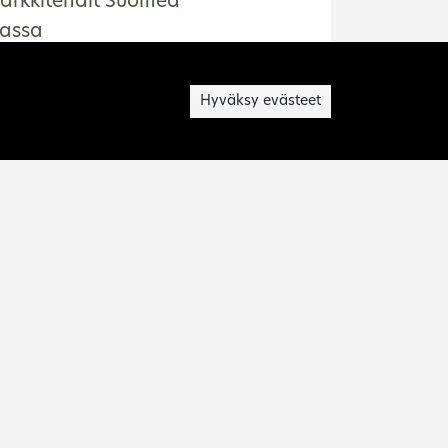
arkkitehdit Suomea
assa
nnukset 1900-luvun jälkipuolella
Hyväksy evästeet
n kampukset
et linja-autoasemat 1940-luvulta
nnen vaihteeseen
akennukset 1945–2000
vukartta