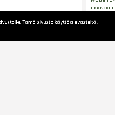
Maisema-
muovaam
Museorake
ivustolle. Tämä sivusto käyttää evästeitä.
Muutokse
Suomalais
vuosituha
Teatterir
ovirasto on kulttuuriperinnön
Si