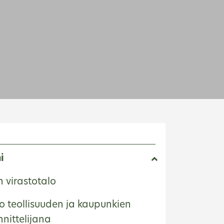
E
i
 virastotalo
o teollisuuden ja kaupunkien
nittelijana