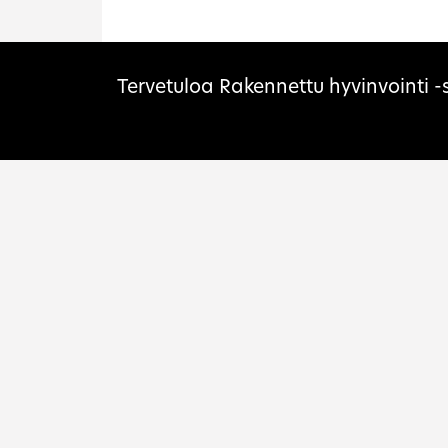
Sivuston evästeet
Tervetuloa Rakennettu hyvinvointi -s
Etusivu
Rovaniemi
Muse