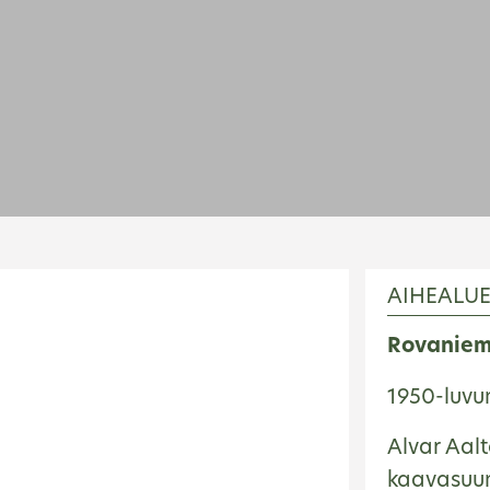
AIHEALU
Rovaniem
1950-luvun
Alvar Aalt
kaavasuun