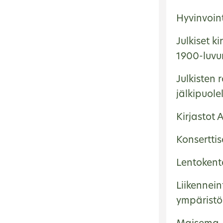
Hyvinvoin
Julkiset ki
1900-luvun
Julkisten
jälkipuole
Kirjastot 
Konserttis
Lentokent
Liikennein
ympärist