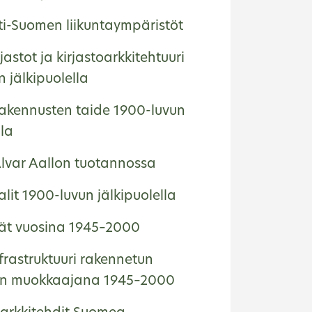
ti-Suomen liikuntaympäristöt
rjastot ja kirjastoarkkitehtuuri
 jälkipuolella
 rakennusten taide 1900-luvun
lla
Alvar Aallon tuotannossa
alit 1900-luvun jälkipuolella
ät vuosina 1945–2000
frastruktuuri rakennetun
ön muokkaajana 1945–2000