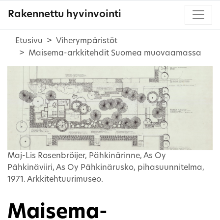
Rakennettu hyvinvointi
Etusivu
Viherympäristöt
Maisema-arkkitehdit Suomea muovaamassa
Maj-Lis Rosenbröijer, Pähkinärinne, As Oy
Pähkinäviiri, As Oy Pähkinärusko, pihasuunnitelma,
1971. Arkkitehtuurimuseo.
Maisema-