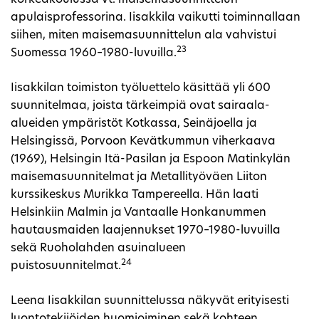
korkeakoulussa vt. maisemasuunnittelun
apulaisprofessorina. Iisakkila vaikutti toiminnallaan
siihen, miten maisemasuunnittelun ala vahvistui
23
Suomessa 1960–1980-luvuilla.
Iisakkilan toimiston työluettelo käsittää yli 600
suunnitelmaa, joista tärkeimpiä ovat sairaala-
alueiden ympäristöt Kotkassa, Seinäjoella ja
Helsingissä, Porvoon Kevätkummun viherkaava
(1969), Helsingin Itä-Pasilan ja Espoon Matinkylän
maisemasuunnitelmat ja Metallityöväen Liiton
kurssikeskus Murikka Tampereella. Hän laati
Helsinkiin Malmin ja Vantaalle Honkanummen
hautausmaiden laajennukset 1970–1980-luvuilla
sekä Ruoholahden asuinalueen
24
puistosuunnitelmat.
Leena Iisakkilan suunnittelussa näkyvät erityisesti