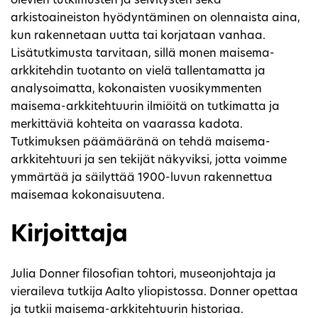
olevien tutkimusten ja selvitysten sekä
arkistoaineiston hyödyntäminen on olennaista aina,
kun rakennetaan uutta tai korjataan vanhaa.
Lisätutkimusta tarvitaan, sillä monen maisema-
arkkitehdin tuotanto on vielä tallentamatta ja
analysoimatta, kokonaisten vuosikymmenten
maisema-arkkitehtuurin ilmiöitä on tutkimatta ja
merkittäviä kohteita on vaarassa kadota.
Tutkimuksen päämääränä on tehdä maisema-
arkkitehtuuri ja sen tekijät näkyviksi, jotta voimme
ymmärtää ja säilyttää 1900-luvun rakennettua
maisemaa kokonaisuutena.
Kirjoittaja
Julia Donner filosofian tohtori, museonjohtaja ja
vieraileva tutkija Aalto yliopistossa. Donner opettaa
ja tutkii maisema-arkkitehtuurin historiaa.