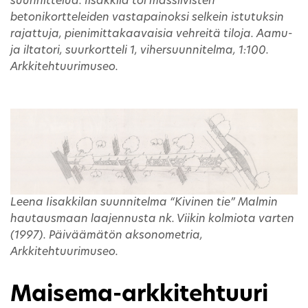
suunnittelua. Iisakkila toi massiivisten
betonikortteleiden vastapainoksi selkein istutuksin
rajattuja, pienimittakaavaisia vehreitä tiloja. Aamu-
ja iltatori, suurkortteli 1, vihersuunnitelma, 1:100.
Arkkitehtuurimuseo.
Leena Iisakkilan suunnitelma “Kivinen tie” Malmin
hautausmaan laajennusta nk. Viikin kolmiota varten
(1997). Päiväämätön aksonometria,
Arkkitehtuurimuseo.
Maisema-arkkitehtuuri