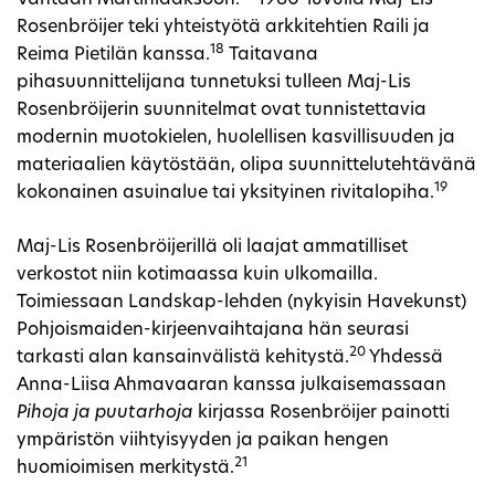
Rosenbröijer teki yhteistyötä arkkitehtien Raili ja
18
Reima Pietilän kanssa.
Taitavana
pihasuunnittelijana tunnetuksi tulleen Maj-Lis
Rosenbröijerin suunnitelmat ovat tunnistettavia
modernin muotokielen, huolellisen kasvillisuuden ja
materiaalien käytöstään, olipa suunnittelutehtävänä
19
kokonainen asuinalue tai yksityinen rivitalopiha.
Maj-Lis Rosenbröijerillä oli laajat ammatilliset
verkostot niin kotimaassa kuin ulkomailla.
Toimiessaan Landskap-lehden (nykyisin Havekunst)
Pohjoismaiden-kirjeenvaihtajana hän seurasi
20
tarkasti alan kansainvälistä kehitystä.
Yhdessä
Anna-Liisa Ahmavaaran kanssa julkaisemassaan
Pihoja ja puutarhoja
kirjassa Rosenbröijer painotti
ympäristön viihtyisyyden ja paikan hengen
21
huomioimisen merkitystä.