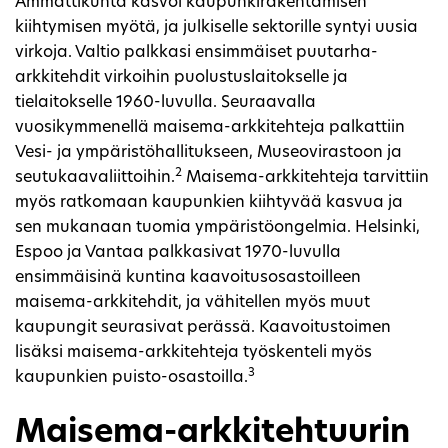
Ammattikunta kasvoi kaupunkirakentamisen
kiihtymisen myötä, ja julkiselle sektorille syntyi uusia
virkoja. Valtio palkkasi ensimmäiset puutarha-
arkkitehdit virkoihin puolustuslaitokselle ja
tielaitokselle 1960-luvulla. Seuraavalla
vuosikymmenellä maisema-arkkitehteja palkattiin
Vesi- ja ympäristöhallitukseen, Museovirastoon ja
2
seutukaavaliittoihin.
Maisema-arkkitehteja tarvittiin
myös ratkomaan kaupunkien kiihtyvää kasvua ja
sen mukanaan tuomia ympäristöongelmia. Helsinki,
Espoo ja Vantaa palkkasivat 1970-luvulla
ensimmäisinä kuntina kaavoitusosastoilleen
maisema-arkkitehdit, ja vähitellen myös muut
kaupungit seurasivat perässä. Kaavoitustoimen
lisäksi maisema-arkkitehteja työskenteli myös
3
kaupunkien puisto-osastoilla.
Maisema-arkkitehtuurin