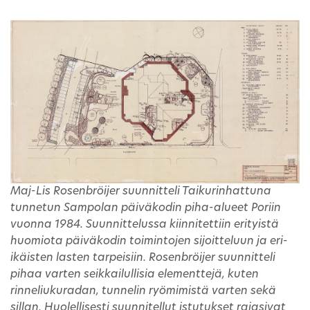
Maj-Lis Rosenbröijer suunnitteli Taikurinhattuna
tunnetun Sampolan päiväkodin piha-alueet Poriin
vuonna 1984. Suunnittelussa kiinnitettiin erityistä
huomiota päiväkodin toimintojen sijoitteluun ja eri-
ikäisten lasten tarpeisiin. Rosenbröijer suunnitteli
pihaa varten seikkailullisia elementtejä, kuten
rinneliukuradan, tunnelin ryömimistä varten sekä
sillan. Huolellisesti suunnitellut istutukset rajasivat