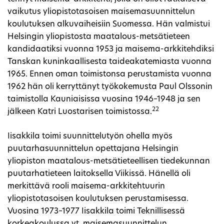
vaikutus yliopistotasoisen maisemasuunnittelun
koulutuksen alkuvaiheisiin Suomessa. Hän valmistui
Helsingin yliopistosta maatalous-metsätieteen
kandidaatiksi vuonna 1953 ja maisema-arkkitehdiksi
Tanskan kuninkaallisesta taideakatemiasta vuonna
1965. Ennen oman toimistonsa perustamista vuonna
1962 hän oli kerryttänyt työkokemusta Paul Olssonin
taimistolla Kauniaisissa vuosina 1946–1948 ja sen
22
jälkeen Katri Luostarisen toimistossa.
Iisakkila toimi suunnittelutyön ohella myös
puutarhasuunnittelun opettajana Helsingin
yliopiston maatalous-metsätieteellisen tiedekunnan
puutarhatieteen laitoksella Viikissä. Hänellä oli
merkittävä rooli maisema-arkkitehtuurin
yliopistotasoisen koulutuksen perustamisessa.
Vuosina 1973–1977 Iisakkila toimi Teknillisessä