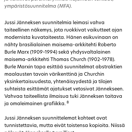
ympäristösuunnitelma (MFA).
Jussi Jänneksen suunnitelmia leimasi vahva
taiteellinen näkemys, jota ruokkivat vaikutteet ajan
modernista kuvataiteesta. Hänen esikuvinaan on
nähty brasilialainen maisema-arkkitehti Roberto
Burle Marx (1909–1994) sekä yhdysvaltalainen
maisema-arkkitehti Thomas Church (1902–1978).
Burle Marxin tapa esittää suunnitelmat abstraktien
maalausten tavoin värikenttinä ja Churchin
yksinkertaisuudesta, yhtenäisyydestä ja tilojen
suhteista esittämät ajatukset vetosivat Jännekseen.
Vahvaa taiteellista ilmaisua tuki Jänneksen taitava
8
ja omaleimainen grafiikka.
Jussi Jänneksen suunnittelemat kohteet ovat
tunnistettavia, mutta eivät toistensa kopioita. Niissä