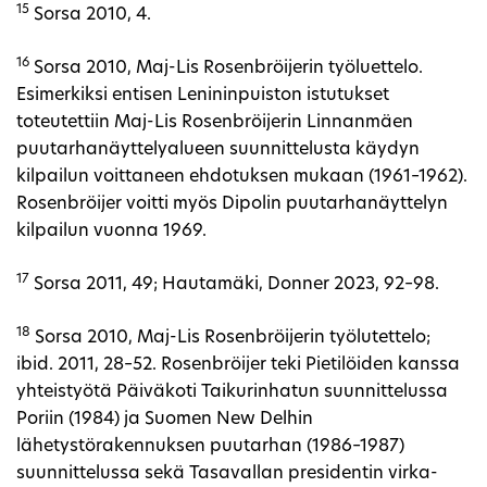
15
Sorsa 2010, 4.
16
Sorsa 2010, Maj-Lis Rosenbröijerin työluettelo.
Esimerkiksi entisen Lenininpuiston istutukset
toteutettiin Maj-Lis Rosenbröijerin Linnanmäen
puutarhanäyttelyalueen suunnittelusta käydyn
kilpailun voittaneen ehdotuksen mukaan (1961–1962).
Rosenbröijer voitti myös Dipolin puutarhanäyttelyn
kilpailun vuonna 1969.
17
Sorsa 2011, 49; Hautamäki, Donner 2023, 92–98.
18
Sorsa 2010, Maj-Lis Rosenbröijerin työlutettelo;
ibid. 2011, 28–52. Rosenbröijer teki Pietilöiden kanssa
yhteistyötä Päiväkoti Taikurinhatun suunnittelussa
Poriin (1984) ja Suomen New Delhin
lähetystörakennuksen puutarhan (1986–1987)
suunnittelussa sekä Tasavallan presidentin virka-