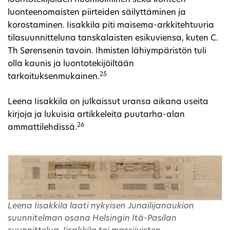
luontotekijöiden huomioiminen sekä kohteen
luonteenomaisten piirteiden säilyttäminen ja
korostaminen. Iisakkila piti maisema-arkkitehtuuria
tilasuunnitteluna tanskalaisten esikuviensa, kuten C.
Th Sørensenin tavoin. Ihmisten lähiympäristön tuli
olla kaunis ja luontotekijöiltään
25
tarkoituksenmukainen.
Leena Iisakkila on julkaissut uransa aikana useita
kirjoja ja lukuisia artikkeleita puutarha-alan
26
ammattilehdissä.
Leena Iisakkila laati nykyisen Junailijanaukion
suunnitelman osana Helsingin Itä-Pasilan