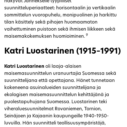
näkyvät Jännekselle tyypilliset
suunnitteluperiaatteet: horisontaalin ja vertikaalin
sommittelun vuoropuhelu, monipuolinen ja harkittu
tilan käsittely sekä pihojen huomaamaton
vaihettuminen puistoon sekä ihmisen liikkeen sekä
9
maisemakokemuksen huomioiminen.
Katri Luostarinen (1915–1991)
Katri Luostarinen
oli laaja-alaisen
maisemasuunnittelun uranuurtajia Suomessa sekä
suunnittelijana että opettajana. Hänet tunnetaan
kokeneena asuinalueiden suunnittelijana ja
ekologisen maisemasuunnittelun kehittäjänä ja
puolestapuhujana Suomessa. Luostarinen teki
viheraluesuunnitelmat Rovaniemen, Tornion,
Seinäjoen ja Kajaanin kaupungeille 1940–1950-
luvuilla. Hän suunnitteli teollisuusympäristöjä,