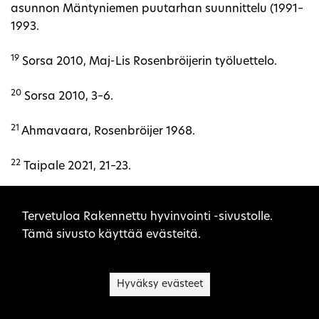
asunnon Mäntyniemen puutarhan suunnittelu (1991–
1993.
19
Sorsa 2010, Maj-Lis Rosenbröijerin työluettelo.
20
Sorsa 2010, 3–6.
21
Ahmavaara, Rosenbröijer 1968.
22
Taipale 2021, 21–23.
23
Rosengren 2016, 83; Iisakkila 2022, 54–55.
Sivuston evästeet
Tervetuloa Rakennettu hyvinvointi -sivustolle.
24
Tämä sivusto käyttää evästeitä.
Sinkkilä, Donner, Mannerla-Magnusson 2016, 253–
254.
Hyväksy evästeet
25
Taipale 2021, 26–27; Iisakkila 2000.