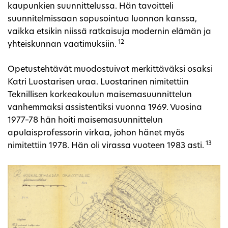
kaupunkien suunnittelussa. Hän tavoitteli
suunnitelmissaan sopusointua luonnon kanssa,
vaikka etsikin niissä ratkaisuja modernin elämän ja
12
yhteiskunnan vaatimuksiin.
Opetustehtävät muodostuivat merkittäväksi osaksi
Katri Luostarisen uraa. Luostarinen nimitettiin
Teknillisen korkeakoulun maisemasuunnittelun
vanhemmaksi assistentiksi vuonna 1969. Vuosina
1977–78 hän hoiti maisemasuunnittelun
apulaisprofessorin virkaa, johon hänet myös
13
nimitettiin 1978. Hän oli virassa vuoteen 1983 asti.