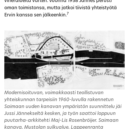
viheralueita varten. Vuonna 1958 Jännes perusti
oman toimistonsa, mutta jatkoi tiivistä yhteistyötä
7
Ervin kanssa sen jälkeenkin.
Modernisoituvan, voimakkaasti teollistuvan
yhteiskunnan tarpeisiin 1960-luvulla rakennetun
Saimaan uuden kanavan ympäristön suunnittelu jäi
Jussi Jännekseltä kesken, ja työn saattoi loppuun
puutarha-arkkitehti Maj-Lis Rosenbröijer. Saimaan
kanava, Mustolan sulkualue, Lappeenranta