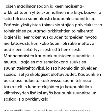
Toisen maailmansodan jälkeen maisema-
arkkitehtuurin yhteiskunnallinen merkitys kasvoi ja
siitä tuli osa suomalaista kaupunkisuunnittelua.
Pääosin yksityisten toimeksiantajien palveluksessa
toimineiden puutarha-arkkitehtien toimikenttä
laajeni jälleenrakennuskauden tarpeiden myötä
merkittävästi, kun koko Suomi oli rakennettava
uudelleen sekä fyysisesti että henkisesti.
Mannermaisten kaupunkipuistojen suunnittelu
muuttui laajojen maisemakokonaisuuksien
suunnittelutehtäviksi, joissa huomioitiin alueiden
sosiaaliset ja ekologiset ulottuvuudet. Kaupunkien
uusia asuinalueita koskevissa suunnitelmissa
tarkasteltiin luontotekijöiden ja kaupunkitilan
viihtyisyyden lisäksi myös kaupunkisuunnittelun
1
sosiaalisia pyrkimyksiä.