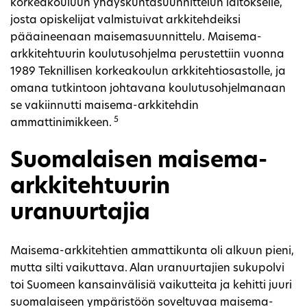
korkeakouluun yhdyskuntasuunnittelun laitokselle,
josta opiskelijat valmistuivat arkkitehdeiksi
pääaineenaan maisemasuunnittelu. Maisema-
arkkitehtuurin koulutusohjelma perustettiin vuonna
1989 Teknillisen korkeakoulun arkkitehtiosastolle, ja
omana tutkintoon johtavana koulutusohjelmanaan
se vakiinnutti maisema-arkkitehdin
5
ammattinimikkeen.
Suomalaisen maisema-
arkkitehtuurin
uranuurtajia
Maisema-arkkitehtien ammattikunta oli alkuun pieni,
mutta silti vaikuttava. Alan uranuurtajien sukupolvi
toi Suomeen kansainvälisiä vaikutteita ja kehitti juuri
suomalaiseen ympäristöön soveltuvaa maisema-