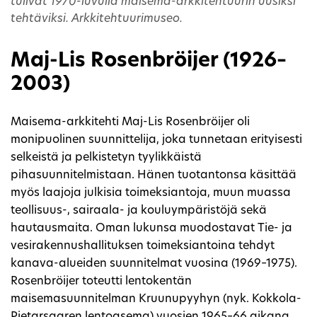
tulivat 1970-luvulla maisema-arkkitehtuurin uusiksi
tehtäviksi. Arkkitehtuurimuseo.
Maj-Lis Rosenbröijer (1926–
2003)
Maisema-arkkitehti Maj-Lis Rosenbröijer oli
monipuolinen suunnittelija, joka tunnetaan erityisesti
selkeistä ja pelkistetyn tyylikkäistä
pihasuunnitelmistaan. Hänen tuotantonsa käsittää
myös laajoja julkisia toimeksiantoja, muun muassa
teollisuus-, sairaala- ja kouluympäristöjä sekä
hautausmaita. Oman lukunsa muodostavat Tie- ja
vesirakennushallituksen toimeksiantoina tehdyt
kanava-alueiden suunnitelmat vuosina (1969–1975).
Rosenbröijer toteutti lentokentän
maisemasuunnitelman Kruunupyyhyn (nyk. Kokkola-
Pietarsaaren lentoasema) vuosien 1965–66 aikana,