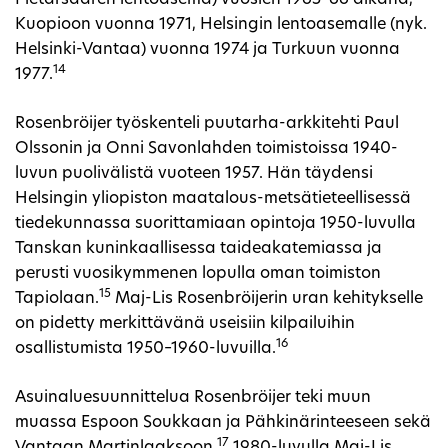
Kuopioon vuonna 1971, Helsingin lentoasemalle (nyk.
Helsinki-Vantaa) vuonna 1974 ja Turkuun vuonna
14
1977.
Rosenbröijer työskenteli puutarha-arkkitehti Paul
Olssonin ja Onni Savonlahden toimistoissa 1940-
luvun puolivälistä vuoteen 1957. Hän täydensi
Helsingin yliopiston maatalous-metsätieteellisessä
tiedekunnassa suorittamiaan opintoja 1950-luvulla
Tanskan kuninkaallisessa taideakatemiassa ja
perusti vuosikymmenen lopulla oman toimiston
15
Tapiolaan.
Maj-Lis Rosenbröijerin uran kehitykselle
on pidetty merkittävänä useisiin kilpailuihin
16
osallistumista 1950–1960-luvuilla.
Asuinaluesuunnittelua Rosenbröijer teki muun
muassa Espoon Soukkaan ja Pähkinärinteeseen sekä
17
Vantaan Martinlaaksoon.
1980-luvulla Maj-Lis