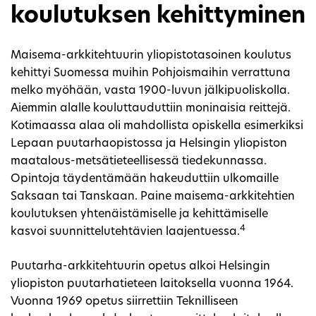
koulutuksen kehittyminen
Maisema-arkkitehtuurin yliopistotasoinen koulutus
kehittyi Suomessa muihin Pohjoismaihin verrattuna
melko myöhään, vasta 1900-luvun jälkipuoliskolla.
Aiemmin alalle kouluttauduttiin moninaisia reittejä.
Kotimaassa alaa oli mahdollista opiskella esimerkiksi
Lepaan puutarhaopistossa ja Helsingin yliopiston
maatalous-metsätieteellisessä tiedekunnassa.
Opintoja täydentämään hakeuduttiin ulkomaille
Saksaan tai Tanskaan. Paine maisema-arkkitehtien
koulutuksen yhtenäistämiselle ja kehittämiselle
4
kasvoi suunnittelutehtävien laajentuessa.
Puutarha-arkkitehtuurin opetus alkoi Helsingin
yliopiston puutarhatieteen laitoksella vuonna 1964.
Vuonna 1969 opetus siirrettiin Teknilliseen