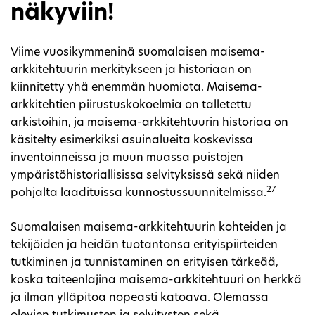
näkyviin!
Viime vuosikymmeninä suomalaisen maisema-
arkkitehtuurin merkitykseen ja historiaan on
kiinnitetty yhä enemmän huomiota. Maisema-
arkkitehtien piirustuskokoelmia on talletettu
arkistoihin, ja maisema-arkkitehtuurin historiaa on
käsitelty esimerkiksi asuinalueita koskevissa
inventoinneissa ja muun muassa puistojen
ympäristöhistoriallisissa selvityksissä sekä niiden
27
pohjalta laadituissa kunnostussuunnitelmissa.
Suomalaisen maisema-arkkitehtuurin kohteiden ja
tekijöiden ja heidän tuotantonsa erityispiirteiden
tutkiminen ja tunnistaminen on erityisen tärkeää,
koska taiteenlajina maisema-arkkitehtuuri on herkkä
ja ilman ylläpitoa nopeasti katoava. Olemassa