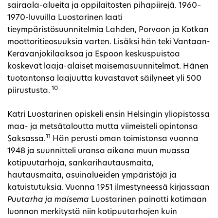
sairaala-alueita ja oppilaitosten pihapiirejä. 1960–
1970-luvuilla Luostarinen laati
tieympäristösuunnitelmia Lahden, Porvoon ja Kotkan
moottoritieosuuksia varten. Lisäksi hän teki Vantaan-
Keravanjokilaaksoa ja Espoon keskuspuistoa
koskevat laaja-alaiset maisemasuunnitelmat. Hänen
tuotantonsa laajuutta kuvastavat säilyneet yli 500
10
piirustusta.
Katri Luostarinen opiskeli ensin Helsingin yliopistossa
maa- ja metsätaloutta mutta viimeisteli opintonsa
11
Saksassa.
Hän perusti oman toimistonsa vuonna
1948 ja suunnitteli uransa aikana muun muassa
kotipuutarhoja,
sankarihautausmaita,
hautausmaita, asuinalueiden ympäristöjä ja
katuistutuksia. Vuonna 1951 ilmestyneessä kirjassaan
Puutarha ja maisema
Luostarinen painotti kotimaan
luonnon merkitystä niin kotipuutarhojen kuin