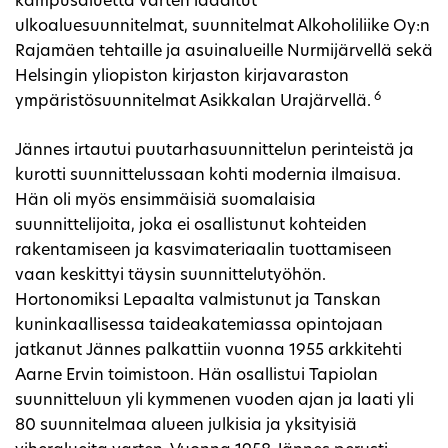
kampusaluetta varten laaditut
ulkoaluesuunnitelmat, suunnitelmat Alkoholiliike Oy:n
Rajamäen tehtaille ja asuinalueille Nurmijärvellä sekä
Helsingin yliopiston kirjaston kirjavaraston
6
ympäristösuunnitelmat Asikkalan Urajärvellä.
Jännes irtautui puutarhasuunnittelun perinteistä ja
kurotti suunnittelussaan kohti modernia ilmaisua.
Hän oli myös ensimmäisiä suomalaisia
suunnittelijoita, joka ei osallistunut kohteiden
rakentamiseen ja kasvimateriaalin tuottamiseen
vaan keskittyi täysin suunnittelutyöhön.
Hortonomiksi Lepaalta valmistunut ja Tanskan
kuninkaallisessa taideakatemiassa opintojaan
jatkanut Jännes palkattiin vuonna 1955 arkkitehti
Aarne Ervin toimistoon. Hän osallistui Tapiolan
suunnitteluun yli kymmenen vuoden ajan ja laati yli
80 suunnitelmaa alueen julkisia ja yksityisiä