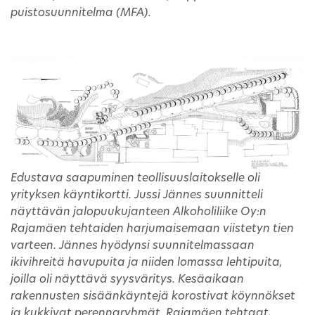
puistosuunnitelma (MFA).
Edustava saapuminen teollisuuslaitokselle oli
yrityksen käyntikortti. Jussi Jännes suunnitteli
näyttävän jalopuukujanteen Alkoholiliike Oy:n
Rajamäen tehtaiden harjumaisemaan viistetyn tien
varteen. Jännes hyödynsi suunnitelmassaan
ikivihreitä havupuita ja niiden lomassa lehtipuita,
joilla oli näyttävä syysväritys. Kesäaikaan
rakennusten sisäänkäyntejä korostivat köynnökset
ja kukkivat perennaryhmät. Rajamäen tehtaat,