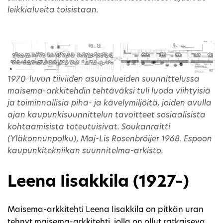
leikkialueita toisistaan.
1970-luvun tiiviiden asuinalueiden suunnittelussa
maisema-arkkitehdin tehtäväksi tuli luoda viihtyisiä
ja toiminnallisia piha- ja kävelymiljöitä, joiden avulla
ajan kaupunkisuunnittelun tavoitteet sosiaalisista
kohtaamisista toteutuisivat. Soukanraitti
(Yläkonnunpolku), Maj-Lis Rosenbröijer 1968. Espoon
kaupunkitekniikan suunnitelma-arkisto.
Leena Iisakkila (1927–)
Maisema-arkkitehti Leena Iisakkila on pitkän uran
tehnyt maisema-arkkitehti, jolla on ollut ratkaiseva