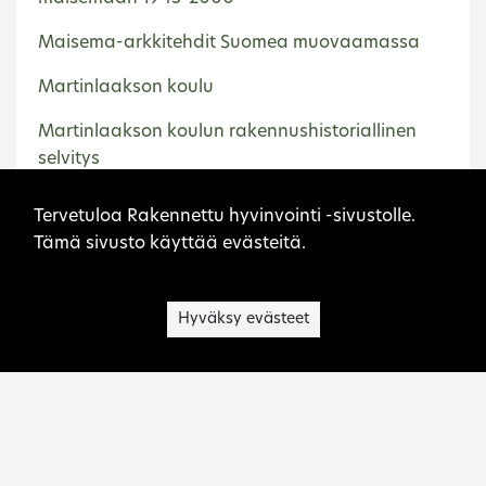
Maisema-arkkitehdit Suomea muovaamassa
Martinlaakson koulu
Martinlaakson koulun rakennushistoriallinen
selvitys
Sivuston evästeet
Museorakennukset 1900-luvun jälkipuolella
Tervetuloa Rakennettu hyvinvointi -sivustolle.
Tämä sivusto käyttää evästeitä.
Olli Kivinen, kaupunkien kaavoittaja ja
yhdyskuntasuunnittelun opettaja
Hyväksy evästeet
Oy Kaupunkisuunnittelu Ab – kaavoituksen
konsultti
Pentti Riihelä, yhdyskuntasuunnittelun tutkija
Rekolan koulu
Seurakuntatalorakennukset ja -arkkitehtuuri