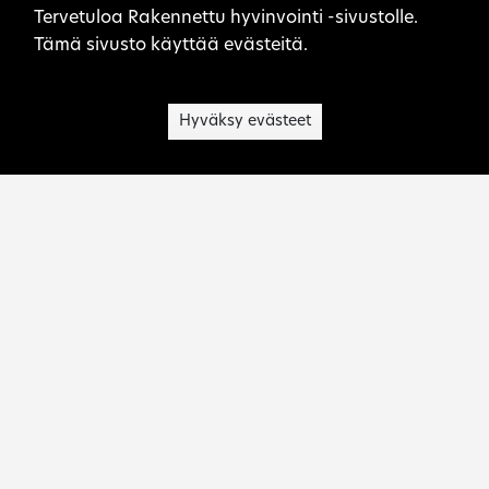
Sivuston evästeet
Tervetuloa Rakennettu hyvinvointi -sivustolle.
Tämä sivusto käyttää evästeitä.
Hyväksy evästeet
Museovirasto on kulttuuriperinnön asiantuntija,
palvelujen tuottaja, toimialansa kehittäjä ja
viranomainen.
Ota yhteyttä:
rakennettu.hyvinvointi@museovirasto.fi
Sivukartta
Saavutettavuusseloste