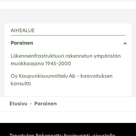
AIHEALUE
Parainen
Liikenneinfrastruktuuri rakennetun ympäristön
muokkaajana 1945–2000
Oy Kaupunkisuunnittelu Ab – kaavoituksen
konsultti
Etusivu
Parainen
Sivuston evästeet