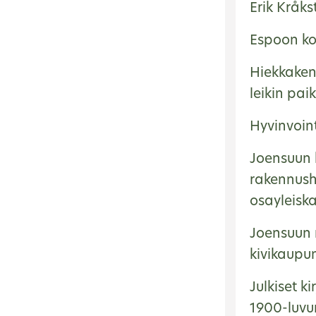
Erik Kråk
Espoon kou
Hiekkakent
leikin pa
Hyvinvoin
Joensuun k
rakennushi
osayleisk
Joensuun 
kivikaupu
Julkiset ki
1900-luvun