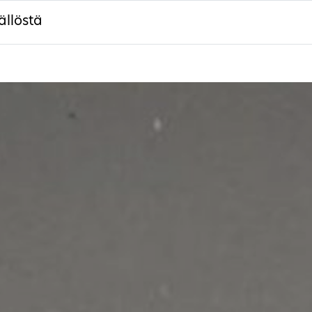
ällöstä