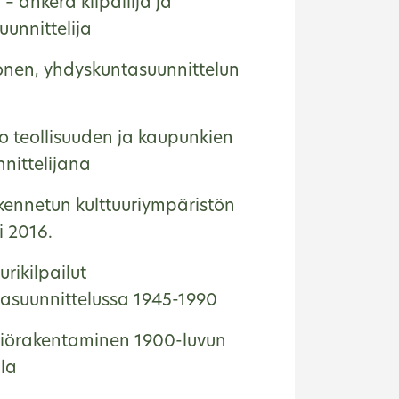
 – ahkera kilpailija ja
unnittelija
onen, yhdyskuntasuunnittelun
o teollisuuden ja kaupunkien
nittelijana
kennetun kulttuuriympäristön
i 2016.
urikilpailut
asuunnittelussa 1945-1990
iörakentaminen 1900-luvun
lla