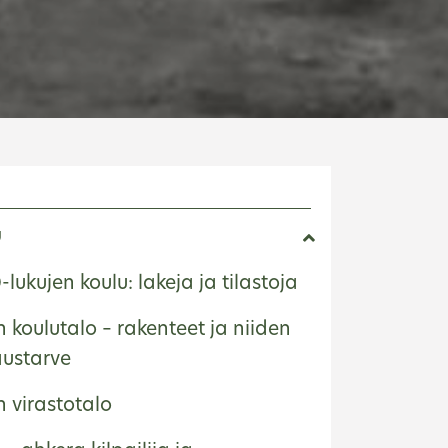
E
u
lukujen koulu: lakeja ja tilastoja
 koulutalo – rakenteet ja niiden
austarve
 virastotalo