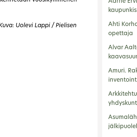
rakennetaan vuosikymmenen
Aarne Ervi
kaupunkisu
Ahti Korh
Kuva: Uolevi Lappi / Pielisen
opettaja
Alvar Aalt
kaavasuun
Amuri. Ra
inventoint
Arkkitehtu
yhdyskunt
Asumaläh
jälkipuole