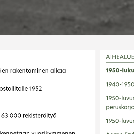
AIHEALU
1950-luk
iden rakentaminen alkaa
1940-1950-
stoliitolle 1952
1950-luvun
peruskorj
63 000 rekisteröityä
1950-luvun