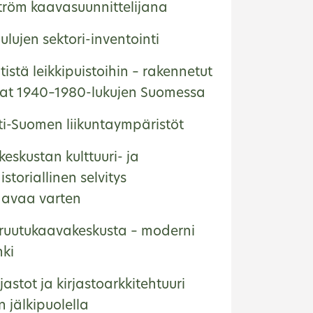
ström kaavasuunnittelijana
lujen sektori-inventointi
istä leikkipuistoihin – rakennetut
ikat 1940–1980-lukujen Suomessa
ti-Suomen liikuntaympäristöt
eskustan kulttuuri- ja
storiallinen selvitys
aavaa varten
ruutukaavakeskusta – moderni
nki
rjastot ja kirjastoarkkitehtuuri
 jälkipuolella