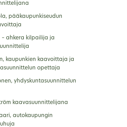
nittelijana
ola, pääkaupunkiseudun
voittaja
 – ahkera kilpailija ja
unnittelija
en, kaupunkien kaavoittaja ja
asuunnittelun opettaja
onen, yhdyskuntasuunnittelun
ström kaavasuunnittelijana
saari, autokaupungin
uhuja