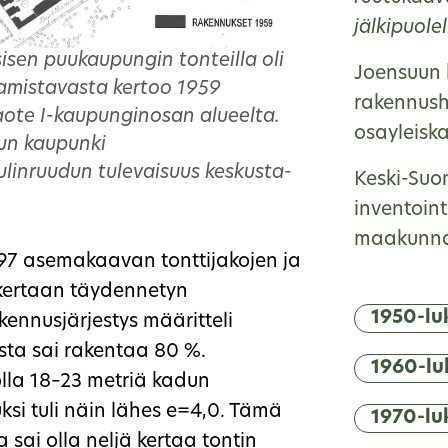
jälkipuolel
isen puukaupungin tonteilla oli
Joensuun k
amistavasta kertoo 1959
rakennushi
te I-kaupunginosan alueelta.
osayleisk
run kaupunki
ulinruudun tulevaisuus keskusta-
Keski-Suo
inventoint
maakunnall
97 asemakaavan tonttijakojen ja
kertaan täydennetyn
1950-lu
kennusjärjestys määritteli
sta sai rakentaa 80 %.
1960-lu
lla 18–23 metriä kadun
ksi tuli näin lähes e=4,0. Tämä
1970-lu
 sai olla neljä kertaa tontin