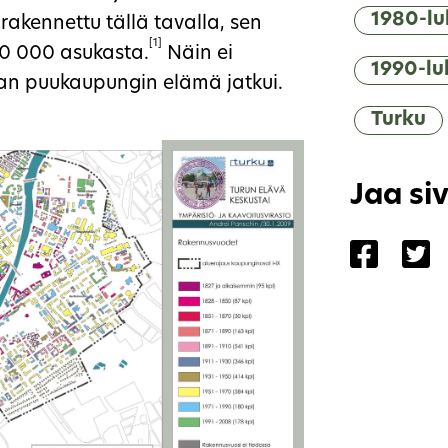
1980-lu
 rakennettu tällä tavalla, sen
[1]
00 000 asukasta.
Näin ei
1990-lu
an puukaupungin elämä jatkui.
Turku
Jaa si
Jaa siv
Ja