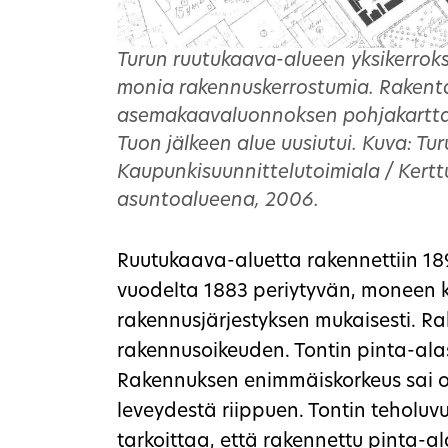
Turun ruutukaava-alueen yksikerroks
monia rakennuskerrostumia. Rakent
asemakaavaluonnoksen pohjakarttao
Tuon jälkeen alue uusiutui. Kuva: Tu
Kaupunkisuunnittelutoimiala / Kertt
asuntoalueena, 2006.
Ruutukaava-aluetta rakennettiin 18
vuodelta 1883 periytyvän, moneen 
rakennusjärjestyksen mukaisesti. Ra
rakennusoikeuden. Tontin pinta-ala
Rakennuksen enimmäiskorkeus sai o
leveydestä riippuen. Tontin teholuvu
tarkoittaa, että rakennettu pinta-ala