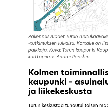
Rakennusvuodet Turun ruutukaavakes
-tutkimuksen julkaisu. Kartalle on lis
paikkoja. Kuva: Turun kaupunki Kaup
karttapiirros Andrei Panshin.
Kolmen toiminnalli
kaupunki – asuinalu
ja liikekeskusta
Turun keskustaa tuhoutui toisen m