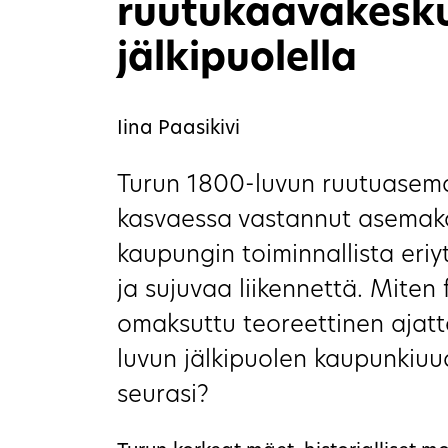
ruutukaavakesku
jälkipuolella
Iina Paasikivi
Turun 1800-luvun ruutuasem
kasvaessa vastannut asemaka
kaupungin toiminnallista eri
ja sujuvaa liikennettä. Miten 
omaksuttu teoreettinen ajatt
luvun jälkipuolen kaupunkiuud
seurasi?