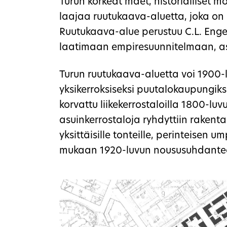
Turun korkeat mäet, historialliset m
laajaa ruutukaava-aluetta, joka on hi
Ruutukaava-alue perustuu C.L. Enge
laatimaan empiresuunnitelmaan, as
Turun ruutukaava-aluetta voi 1900-
yksikerroksiseksi puutalokaupungiksi
korvattu liikekerrostaloilla 1800-luv
asuinkerrostaloja ryhdyttiin rakent
yksittäisille tonteille, perinteisen 
mukaan 1920-luvun noususuhdante