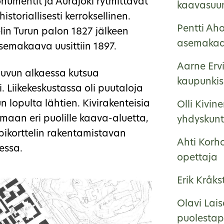
onumentit ja Aurajoki rytmittävät
kaavasuun
storiallisesti kerroksellinen.
Pentti Ah
lin Turun palon 1827 jälkeen
asemakaa
emakaava uusittiin 1897.
Aarne Ervi
luvun alkaessa kutsua
kaupunkisu
. Liikekeskustassa oli puutaloja
un lopulta lähtien. Kivirakenteisia
Olli Kivin
amaan eri puolille kaava-aluetta,
yhdyskunt
umpikorttelin rakentamistavan
Ahti Korh
essa.
opettaja
Erik Kråk
Olavi Lai
puolestap