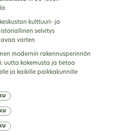
la
eskustan kulttuuri- ja
storiallinen selvitys
aavaa varten
men modernin rakennusperinnön
i: uutta kokemusta ja tietoa
e ja kaikille paikkakunnille
ku
ku
ku