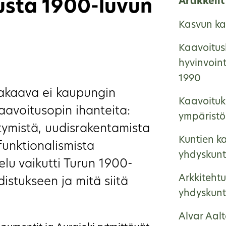
Artikkelit
sta 1900-luvun
Kasvun ka
Kaavoitus
hyvinvoin
1990
akaava ei kaupungin
Kaavoituk
avoitusopin ihanteita:
ympäristö
ytymistä, uudisrakentamista
Kuntien ka
funktionalismista
yhdyskunt
elu vaikutti Turun 1900-
Arkkitehtu
istukseen ja mitä siitä
yhdyskunt
Alvar Aalt