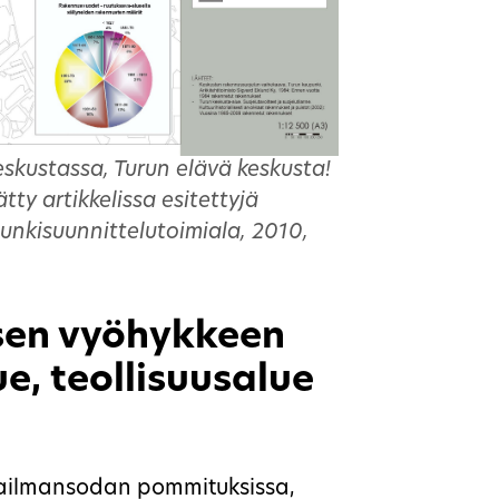
kustassa, Turun elävä keskusta!
ätty artikkelissa esitettyjä
unkisuunnittelutoimiala, 2010,
sen vyöhykkeen
e, teollisuusalue
aailmansodan pommituksissa,