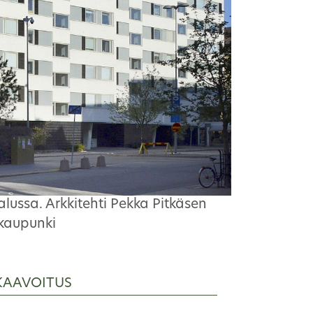
lussa. Arkkitehti Pekka Pitkäsen
 kaupunki
KAAVOITUS