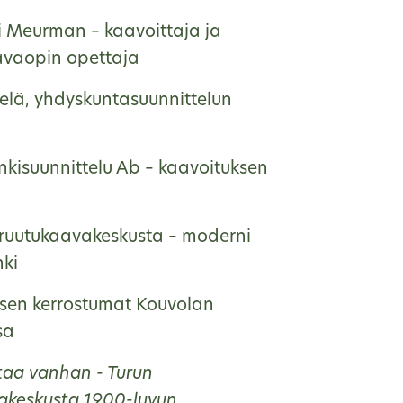
ri Meurman – kaavoittaja ja
vaopin opettaja
helä, yhdyskuntasuunnittelun
kisuunnittelu Ab – kaavoituksen
ruutukaavakeskusta – moderni
nki
sen kerrostumat Kouvolan
sa
taa vanhan - Turun
akeskusta 1900-luvun