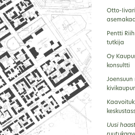
Otto-Iiva
asemakaa
Pentti Rii
tutkija
Oy Kaupun
konsultti
Joensuun 
kivikaupu
Kaavoituk
keskustas
Uusi haas
ruutukaav