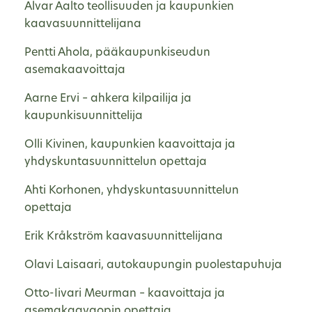
Alvar Aalto teollisuuden ja kaupunkien
kaavasuunnittelijana
Pentti Ahola, pääkaupunkiseudun
asemakaavoittaja
Aarne Ervi – ahkera kilpailija ja
kaupunkisuunnittelija
Olli Kivinen, kaupunkien kaavoittaja ja
yhdyskuntasuunnittelun opettaja
Ahti Korhonen, yhdyskuntasuunnittelun
opettaja
Erik Kråkström kaavasuunnittelijana
Olavi Laisaari, autokaupungin puolestapuhuja
Otto-Iivari Meurman – kaavoittaja ja
asemakaavaopin opettaja