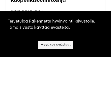
kaupunkisuunnittelija
KASVUN KAAVOITUS
Sivuston evästeet
Tervetuloa Rakennettu hyvinvointi -sivustolle.
Tämä sivusto käyttää evästeitä.
Hyväksy evästeet
Olli Kivinen, kaupunkien
kaavoittaja ja
yhdyskuntasuunnittelun opettaja