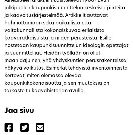
Aihealueen artikkelit käsittelevät 1900-luvun
jälkipuolen kaupunkisuunnittelun keskeisiä piirteitä
ja kaavoitusjärjestelmää. Artikkelit auttavat
hahmottamaan sekä paikallista että
valtakunnallista kokonaiskuvaa erilaisista
kaavaratkaisuista ja niiden perusteista. Esille
nostetaan kaupunkisuunnittelun ideologit, opettajat
ja suunnittelijat. Heidän työllään on ollut
maanlaajuinen, yhä yhdyskuntien perusrakenteissa
näkyvä vaikutus. Esimerkit tehdyistä inventoinneista
kertovat, miten olemassa olevaa
kaupunkikokonaisuutta ja sen muutoksia on
tarkasteltu kaavahistorian avulla.
Jaa sivu
Jaa sivu palvelussa Facebook
Jaa sivu palvelussa Twitter
Jaa sivu palvelussa Email