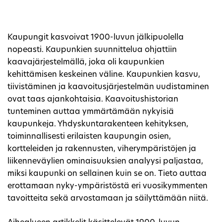
Kaupungit kasvoivat 1900-luvun jälkipuolella
nopeasti. Kaupunkien suunnittelua ohjattiin
kaavajärjestelmällä, joka oli kaupunkien
kehittämisen keskeinen väline. Kaupunkien kasvu,
tiivistäminen ja kaavoitusjärjestelmän uudistaminen
ovat taas ajankohtaisia. Kaavoitushistorian
tunteminen auttaa ymmärtämään nykyisiä
kaupunkeja. Yhdyskuntarakenteen kehityksen,
toiminnallisesti erilaisten kaupungin osien,
kortteleiden ja rakennusten, viherympäristöjen ja
liikenneväylien ominaisuuksien analyysi paljastaa,
miksi kaupunki on sellainen kuin se on. Tieto auttaa
erottamaan nyky-ympäristöstä eri vuosikymmenten
tavoitteita sekä arvostamaan ja säilyttämään niitä.