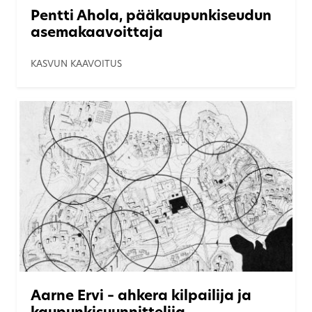
Pentti Ahola, pääkaupunkiseudun
asemakaavoittaja
KASVUN KAAVOITUS
Aarne Ervi – ahkera kilpailija ja