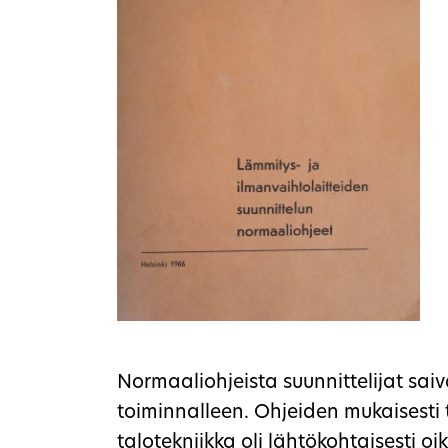
Normaaliohjeista suunnittelijat sa
toiminnalleen. Ohjeiden mukaisesti
talotekniikka oli lähtökohtaisesti oi