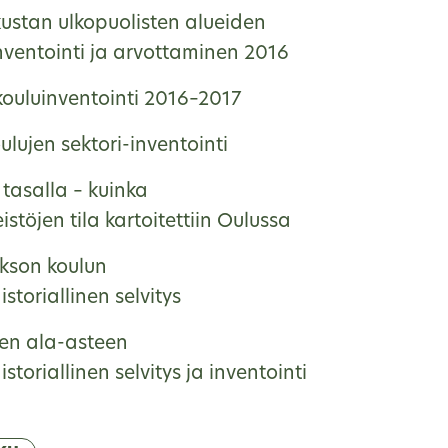
kustan ulkopuolisten alueiden
nventointi ja arvottaminen 2016
ouluinventointi 2016–2017
lujen sektori-inventointi
tasalla – kuinka
eistöjen tila kartoitettiin Oulussa
kson koulun
storiallinen selvitys
en ala-asteen
storiallinen selvitys ja inventointi