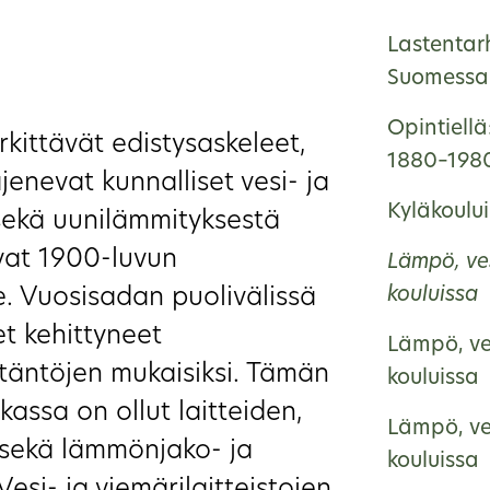
Lastentar
Suomessa 
Opintiellä
rkittävät edistysaskeleet,
1880–198
jenevat kunnalliset vesi- ja
Kyläkoulu
 sekä uunilämmityksestä
uvat 1900-luvun
Lämpö, ve
e. Vuosisadan puolivälissä
kouluissa
et kehittyneet
Lämpö, ve
täntöjen mukaisiksi. Tämän
kouluissa
kassa on ollut laitteiden,
Lämpö, ve
 sekä lämmönjako- ja
kouluissa