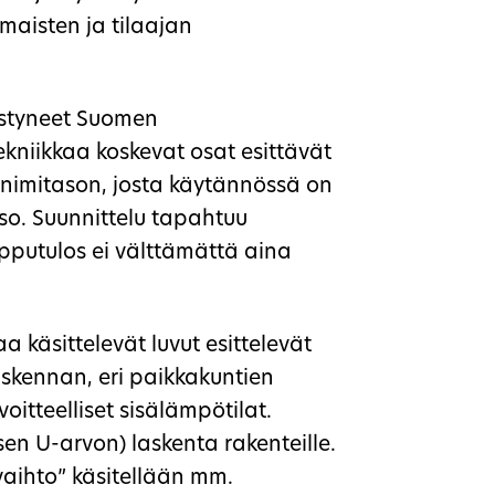
omaisten ja tilaajan
estyneet Suomen
niikkaa koskevat osat esittävät
inimitason, josta käytännössä on
o. Suunnittelu tapahtuu
pputulos ei välttämättä aina
 käsittelevät luvut esittelevät
askennan, eri paikkakuntien
oitteelliset sisälämpötilat.
en U-arvon) laskenta rakenteille.
aihto” käsitellään mm.