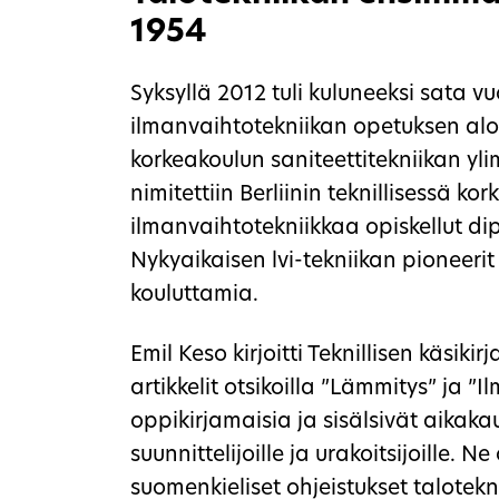
1954
Syksyllä 2012 tuli kuluneeksi sata vu
ilmanvaihtotekniikan opetuksen aloi
korkeakoulun saniteettitekniikan yl
nimitettiin Berliinin teknillisessä k
ilmanvaihtotekniikkaa opiskellut di
Nykyaikaisen lvi-tekniikan pioneer
kouluttamia.
Emil Keso kirjoitti Teknillisen käsiki
artikkelit otsikoilla ”Lämmitys” ja ”
oppikirjamaisia ja sisälsivät aikakau
suunnittelijoille ja urakoitsijoille. N
suomenkieliset ohjeistukset talotekn