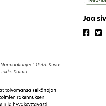
1950-lu
Jaa si
Jaa siv
Ja
Normaaliohjeet 1966. Kuva:
Jukka Sainio.
ivat toivomansa selkänojan
 toimien rakennuksen
kein ja hyväksyttävästi