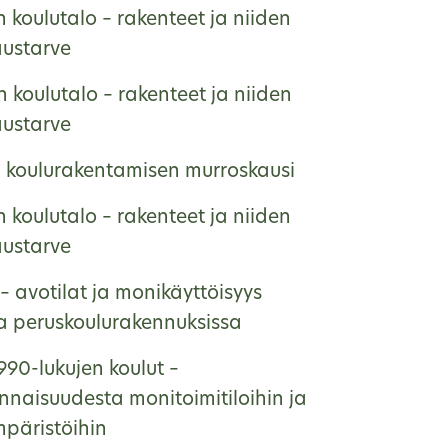
 koulutalo – rakenteet ja niiden
austarve
 koulutalo – rakenteet ja niiden
austarve
, koulurakentamisen murroskausi
 koulutalo – rakenteet ja niiden
austarve
– avotilat ja monikäyttöisyys
na peruskoulurakennuksissa
990-lukujen koulut –
nnaisuudesta monitoimitiloihin ja
päristöihin