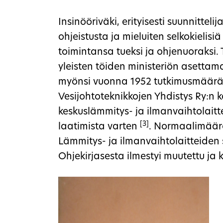
Insinööriväki, erityisesti suunnitteli
ohjeistusta ja mieluiten selkokielisi
toimintansa tueksi ja ohjenuoraksi. 
yleisten töiden ministeriön asetta
myönsi vuonna 1952 tutkimusmäär
Vesijohtoteknikkojen Yhdistys Ry:n 
keskuslämmitys- ja ilmanvaihtolai
[3]
laatimista varten
. Normaalimäärä
Lämmitys- ja ilmanvaihtolaitteiden 
Ohjekirjasesta ilmestyi muutettu ja 