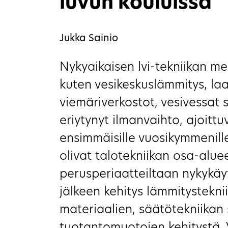
luvun kouluissa
Jukka Sainio
Nykyaikaisen lvi-tekniikan me
kuten vesikeskuslämmitys, laa
viemäriverkostot, vesivessat
eriytynyt ilmanvaihto, ajoitt
ensimmäisille vuosikymmenill
olivat talotekniikan osa-alue
perusperiaatteiltaan nykykäy
jälkeen kehitys lämmitysteknii
materiaalien, säätötekniikan