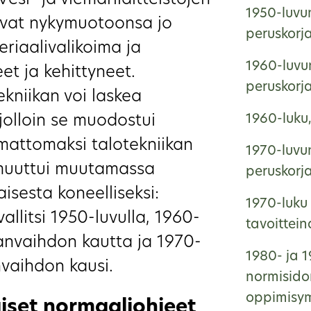
esi- ja viemärilaitteistojen
1950-luvun
uivat nykymuotoonsa jo
peruskorj
eriaalivalikoima ja
1960-luvun
et ja kehittyneet.
peruskorj
kniikan voi laskea
jolloin se muodostui
1960-luku
mattomaksi talotekniikan
1970-luvun
 muuttui muutamassa
peruskorj
sesta koneelliseksi:
1970-luku 
llitsi 1950-luvulla, 1960-
tavoittei
manvaihdon kautta ja 1970-
1980- ja 1
nvaihdon kausi.
normisido
oppimisym
iset normaaliohjeet