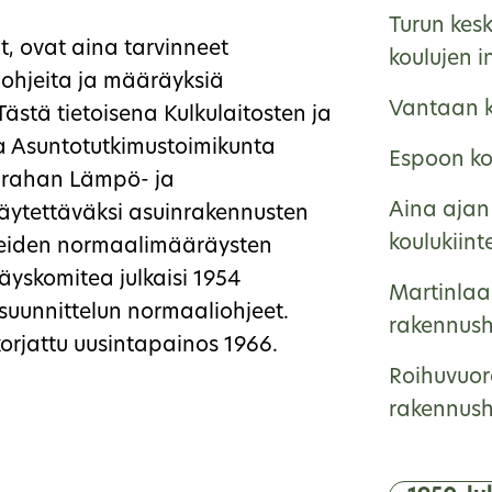
Turun kes
jat, ovat aina tarvinneet
koulujen i
ä ohjeita ja määräyksiä
Vantaan k
Tästä tietoisena Kulkulaitosten ja
ma Asuntotutkimustoimikunta
Espoon kou
ärahan Lämpö- ja
Aina ajan 
käytettäväksi asuinrakennusten
koulukiint
tteiden normaalimääräysten
yskomitea julkaisi 1954
Martinlaa
suunnittelun normaaliohjeet.
rakennushi
korjattu uusintapainos 1966.
Roihuvuor
rakennushi