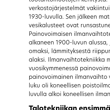
tuotantomuotojen kehitystä. V
verkostojärjestelmät vakiint
1930-luvulla. Sen jälkeen mat
vesikalusteet ovat runsastune
Painovoimaisen ilmanvaihtote
alkaneen 1900-luvun alussa, 
omaksi, lämmityksestä riippu
alaksi. Ilmanvaihtotekniikka
vuosikymmenessä painovoimai
painovoimainen ilmanvaihto va
luku oli koneellisen poistoil
luvulla alkoi koneellisen ilma
Talotekniikan ensimmä