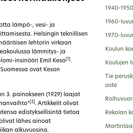
1940-1950-
1960-luvun
otta lämpö-, vesi- ja
ttamisesta. Helsingin teknillisen
1970-luvun
imääräisen lehtorin virkaan
Koulun ko
orkeakoulussa lämmitys- ja
[1]
plomi-insinööri Emil Keso
.
Koulujen 
it Suomessa ovat Keson
Tie perus
aste
rjan 3. painokseen (1929) laajat
Roihuvuor
[2]
Ilmanvaihto”
. Artikkelit olivat
tensa edistyksellisintä tietoa
Rekolan k
e olivat lähes ainoat
Martinlaa
iikan alkuvuosina.