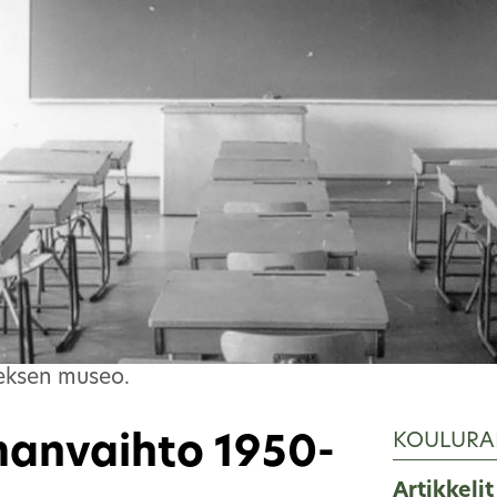
eksen museo.
KOULURA
lmanvaihto 1950-
Artikkelit