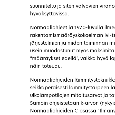
suunniteltu ja siten valvovien viran
hyväksyttävissä.
Normaaliohjeet ja 1970-luvulla ilm
rakentamismääräyskokoelman lvi-tek
järjestelmien ja niiden toiminnan m
usein muodostunut myös maksimitas
”määräykset edellä”, vaikka hyvä lo
näin toteudu.
Normaaliohjeiden lämmitystekniikkaa
seikkaperäisesti lämmitystarpeen l
ulkolämpötilojen mitoitusarvot ja tav
Samoin ohjeistetaan k-arvon (nykyis
Normaaliohjeiden C-osassa ”Ilmanv