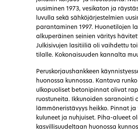
uusiminen 1973, vesikaton ja räystä
luvulla sekä sähköjärjestelmien u
parantaminen 1997. Huonetilojen lat
alkuperäinen seinien väritys hävitet
Julkisivujen lasitiiliä oli vaihdettu t
tilalle. Kokonaisuuden kannalta muu
Peruskorjaushankkeen käynnistyessä 
huonossa kunnossa. Kantava runko 
ulkopuoliset betonipinnat olivat ra
ruostuneita. Ikkunoiden saranointi oli
lämmöneristävyys heikko. Pinnat ja
kuluneet ja nuhjuiset. Piha-alueet o
kasvillisuudeltaan huonossa kunnos