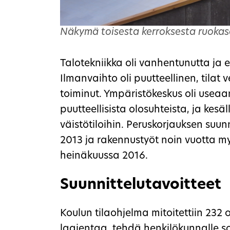
Näkymä toisesta kerroksesta ruokasa
Talotekniikka oli vanhentunutta ja 
Ilmanvaihto oli puutteellinen, tilat 
toiminut. Ympäristökeskus oli usea
puutteellisista olosuhteista, ja kesäl
väistötiloihin. Peruskorjauksen suun
2013 ja rakennustyöt noin vuotta m
heinäkuussa 2016.
Suunnittelutavoitteet
Koulun tilaohjelma mitoitettiin 232 op
laajentaa, tehdä henkilökunnalle sos