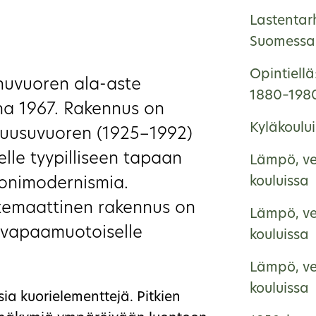
Lastentar
Suomessa 
Opintiellä
ihuvuoren ala-aste
1880–198
na 1967. Rakennus on
Kyläkoulu
 Ruusuvuoren (1925−1992)
elle tyypilliseen tapaan
Lämpö, ve
tonimodernismia.
kouluissa
temaattinen rakennus on
Lämpö, ve
n vapaamuotoiselle
kouluissa
Lämpö, ve
kouluissa
ia kuorielementtejä. Pitkien