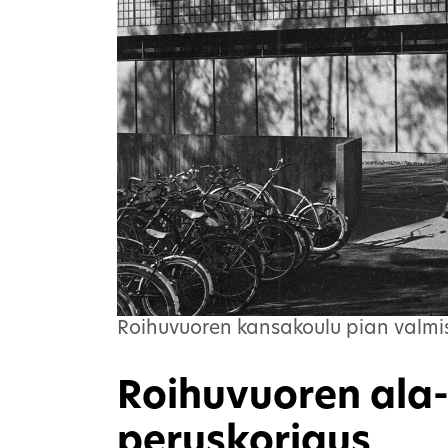
Roihuvuoren kansakoulu pian valmis
Roihuvuoren ala
peruskorjaus