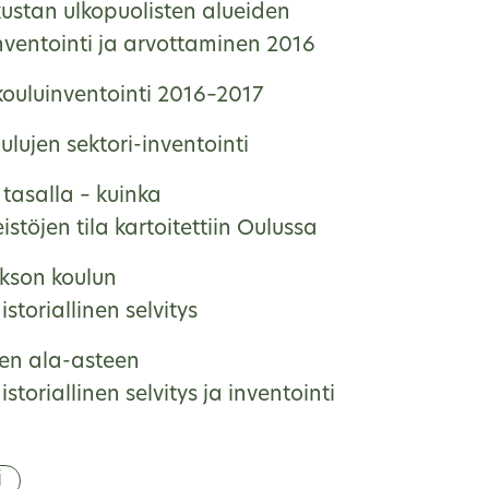
kustan ulkopuolisten alueiden
nventointi ja arvottaminen 2016
ouluinventointi 2016–2017
lujen sektori-inventointi
tasalla – kuinka
eistöjen tila kartoitettiin Oulussa
kson koulun
storiallinen selvitys
en ala-asteen
storiallinen selvitys ja inventointi
i