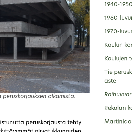
1940-1950-
1960-luvun
1970-luvun
Koulun ko
Koulujen 
Tie perus
aste
Roihuvuor
 peruskorjauksen alkamista.
Rekolan k
Martinlaa
stunutta peruskorjausta tehty
erkittävimmät olivat ikkunoiden