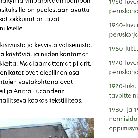
a näkymiä ympäröivään luontoon,
1950-luvun
lasituksilla on puolestaan avattu
peruskorj
a kattoikkunat antavat
1960-luvun
nukselle.
peruskorj
isivuista ja kevyistä väliseinistä.
1960-luku
sia käytäviä, ja niiden kantamat
1970-luvun
okkeita. Maalaamattomat pilarit,
peruskorj
onikatot ovat oleellinen osa
pintojen vastakohtana ovat
1970-luku 
teilija Anitra Lucanderin
tavoittei
allitseva kookas tekstiiliteos.
1980- ja 1
normisido
oppimisym