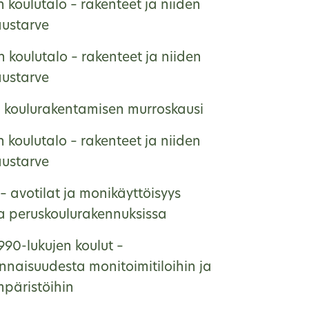
 koulutalo – rakenteet ja niiden
austarve
 koulutalo – rakenteet ja niiden
austarve
, koulurakentamisen murroskausi
 koulutalo – rakenteet ja niiden
austarve
– avotilat ja monikäyttöisyys
na peruskoulurakennuksissa
990-lukujen koulut –
nnaisuudesta monitoimitiloihin ja
päristöihin