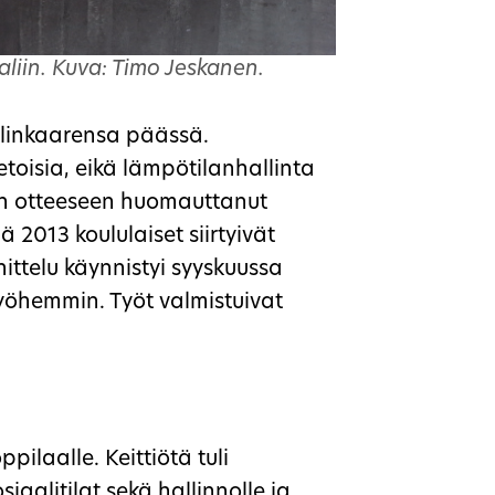
liin. Kuva: Timo Jeskanen.
elinkaarensa päässä.
vetoisia, eikä lämpötilanhallinta
an otteeseen huomauttanut
lä 2013 koululaiset siirtyivät
nittelu käynnistyi syyskuussa
yöhemmin. Työt valmistuivat
pilaalle. Keittiötä tuli
iaalitilat sekä hallinnolle ja