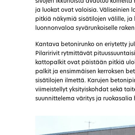
sivujen ikkunoista avautuu komeit
ja luokat ovat valoisia. Väliseinien 
pitkiä näkymiä sisätilojen välille, j
luonnonvaloa syvärunkoiselle raken
Kantava betonirunko on eriytetty julk
Pilaririvit rytmittävät pituussuuntai
kattopalkit ovat päistään pitkiä ul
palkit ja ensimmäisen kerroksen bet
sisätilojen ilmettä. Karujen betoni
viimeistellyt yksityiskohdat sekä tai
suunnittelema väritys ja ruokasalia h