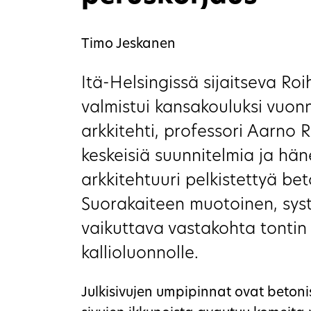
Timo Jeskanen
Itä-Helsingissä sijaitseva Ro
valmistui kansakouluksi vuon
arkkitehti, professori Aarno
keskeisiä suunnitelmia ja hän
arkkitehtuuri pelkistettyä be
Suorakaiteen muotoinen, sys
vaikuttava vastakohta tonti
kallioluonnolle.
Julkisivujen umpipinnat ovat betonis