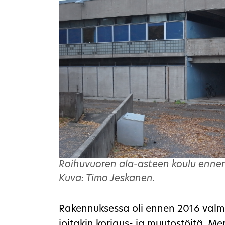
Roihuvuoren ala-asteen koulu ennen
Kuva: Timo Jeskanen.
Rakennuksessa oli ennen 2016 valmi
joitakin korjaus- ja muutostöitä. M