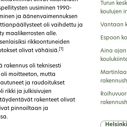
Turun kes
spellitysten uusiminen 1990-
koulujen i
usiminen ja äänenvaimennuksen
Vantaan k
tianpäällysteet oli vaihdettu ja
ty maalikerrosten alle.
Espoon kou
oisenlaisiksi rikkoontuneiden
[1]
tokset olivat vähäisiä.
Aina ajan 
koulukiint
rakennus oli teknisesti
Martinlaa
oli moitteeton, mutta
rakennushi
pautuneet ja raudoitukset
 rikki ja julkisivujen
Roihuvuor
 täydentävät rakenteet olivat
rakennushi
livat pinnoiltaan ja
sa.
Helsink