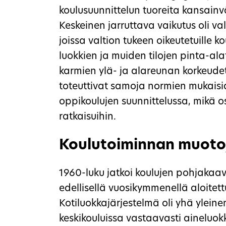
koulusuunnittelun tuoreita kansainvä
Keskeinen jarruttava vaikutus oli va
joissa valtion tukeen oikeutetuille 
luokkien ja muiden tilojen pinta-ala
karmien ylä- ja alareunan korkeudet.
toteuttivat samoja normien mukaisia
oppikoulujen suunnittelussa, mikä os
ratkaisuihin.
Koulutoiminnan muoto
1960-luku jatkoi koulujen pohjakaav
edellisellä vuosikymmenellä aloitettu
Kotiluokkajärjestelmä oli yhä yleine
keskikouluissa vastaavasti aineluok