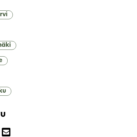
rvi
mäki
e
ku
vu
u palvelussa Facebook
a sivu palvelussa Twitter
Jaa sivu palvelussa Email