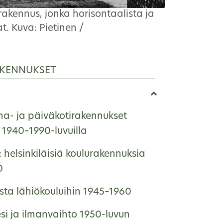
 rakennus, jonka horisontaalista ja
t. Kuva: Pietinen /
KENNUKSET
ha- ja päiväkotirakennukset
1940–1990-luvuilla
: helsinkiläisiä koulurakennuksia
0
ista lähiökouluihin 1945–1960
si ja ilmanvaihto 1950-luvun