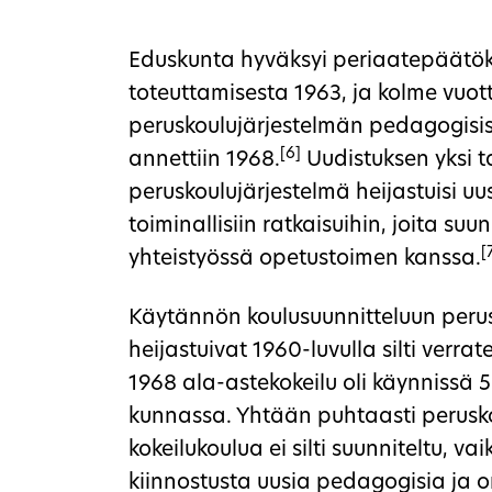
Eduskunta hyväksyi periaatepäätök
toteuttamisesta 1963, ja kolme vuo
peruskoulujärjestelmän pedagogisist
[6]
annettiin 1968.
Uudistuksen yksi ta
peruskoulujärjestelmä heijastuisi uus
toiminallisiin ratkaisuihin, joita suunn
[
yhteistyössä opetustoimen kanssa.
Käytännön koulusuunnitteluun perus
heijastuivat 1960-luvulla silti verr
1968 ala-astekokeilu oli käynnissä 
kunnassa. Yhtään puhtaasti perusk
kokeilukoulua ei silti suunniteltu, va
kiinnostusta uusia pedagogisia ja o