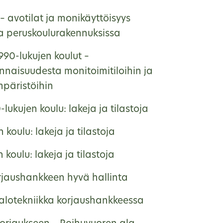
– avotilat ja monikäyttöisyys
na peruskoulurakennuksissa
990-lukujen koulut –
nnaisuudesta monitoimitiloihin ja
päristöihin
lukujen koulu: lakeja ja tilastoja
 koulu: lakeja ja tilastoja
 koulu: lakeja ja tilastoja
rjaushankkeen hyvä hallinta
talotekniikka korjaushankkeessa