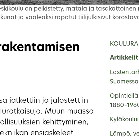
eskikoulu on pelkistetty, matala ja tasakattoinen
unat ja vaaleaksi rapatut tiilijulkisivut korostava
KOULURA
urakentamisen
Artikkelit
Lastentar
Suomessa 
Opintiellä
 jatkettiin ja jalostettiin
1880–198
luratkaisuja. Muun muassa
Kyläkoulu
llisuuksien kehittyminen,
ekniikan ensiaskeleet
Lämpö, ve