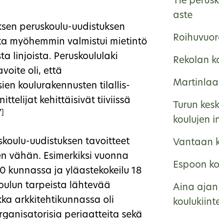
Tie perus
aste
sen peruskoulu-uudistuksen
Roihuvuor
tta myöhemmin valmistui mietintö
a linjoista. Peruskoululaki
Rekolan k
voite oli, että
Martinlaa
ien koulurakennusten tilallis-
ittelijat kehittäisivät tiiviissä
Turun kes
7]
koulujen i
koulu-uudistuksen tavoitteet
Vantaan k
aten vähän. Esimerkiksi vuonna
Espoon kou
50 kunnassa ja yläastekokeilu 18
oulun tarpeista lähtevää
Aina ajan 
ikka arkkitehtikunnassa oli
koulukiint
rganisatorisia periaatteita sekä