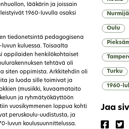
nhuollon, lääkärin ja joissain
eistyivät 1960-luvulla osaksi
Nurmijä
Oulu
nen tiedonetsintä pedagogisena
Pieksä
-luvun kuluessa. Toisaalta
si oppilaiden henkilökohtaiset
Tamper
ulurakennuksen tehtävä oli
Turku
a siten oppimista. Arkkitehdin oli
 ja luoda sille toimivat ja
1960-lu
uokkien (musiikki, kuvaamataito
iskeluun ja ryhmätyökäyttöön
ettiin vuosikymmenen loppua kohti
Jaa si
at peruskoulu-uudistusta, ja
Jaa siv
Ja
70-luvun koulusuunnittelussa.