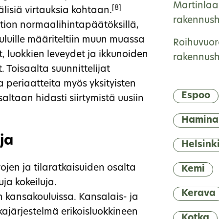
Martinlaa
[8]
lisiä virtauksia kohtaan.
rakennushi
ltion normaalihintapäätöksillä,
kouluille määriteltiin muun muassa
Roihuvuor
t, luokkien leveydet ja ikkunoiden
rakennushi
 Toisaalta suunnittelijat
 periaatteita myös yksityisten
Espoo
altaan hidasti siirtymistä uusiin
Hamina
ja
Helsink
ojen ja tilaratkaisuiden osalta
Kemi
ja kokeiluja.
Kerava
n kansakouluissa. Kansalais- ja
kajärjestelmä erikoisluokkineen
Kotka