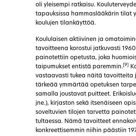
oli yleisempi ratkaisu. Kouluterveyde
tapauksissa hammaslääkärin tilat yl
koulujen tilankäyttöä.
Koululaisen aktiivinen ja omatoimi
tavoitteena korostui jatkuvasti 1960
painotettiin opetusta, joka huomioi
[9]
taipumukset entistä paremmin.
Ko
vastaavasti tukea näitä tavoitteita j
tärkeää ymmärtää opetuksen tarpeita
samalla joustavat puitteet. Erikoisl
jne.), kirjaston sekä itsenäiseen op
soveltuvien tilojen tarvetta painot
tultaessa. Nämä tavoitteet ennakoiv
konkreettisemmin niihin päästiin 19