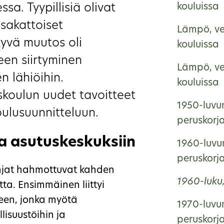
sa. Tyypillisiä olivat
kouluissa
asakattoiset
Lämpö, ve
yvä muutos oli
kouluissa
en siirtyminen
Lämpö, ve
n lähiöihin.
kouluissa
koulun uudet tavoitteet
1950-luvun
oulusuunnitteluun.
peruskorj
ja asutuskeskuksiin
1960-luvun
peruskorj
injat hahmottuvat kahden
1960-luku
ta. Ensimmäinen liittyi
een, jonka myötä
1970-luvun
lisuustöihin ja
peruskorj