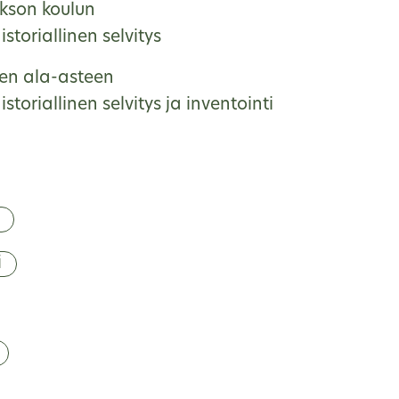
kson koulun
storiallinen selvitys
en ala-asteen
storiallinen selvitys ja inventointi
i