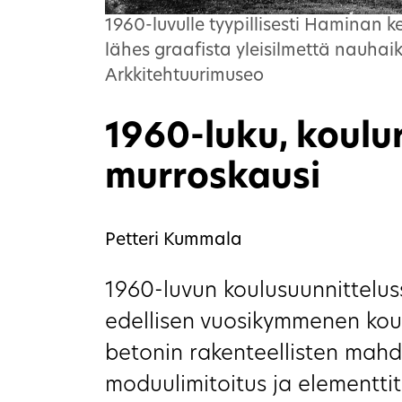
1960-luvulle tyypillisesti Haminan k
lähes graafista yleisilmettä nauhaikk
Arkkitehtuurimuseo
1960-luku, koul
murroskausi
Petteri Kummala
1960-luvun koulusuunnittelussa
edellisen vuosikymmenen kou
betonin rakenteellisten mahdo
moduulimitoitus ja elementtit