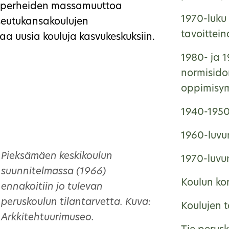
i perheiden massamuuttoa
1970-luku 
seutukansakoulujen
tavoittei
aa uusia kouluja kasvukeskuksiin.
1980- ja 1
normisido
oppimisym
1940-1950-
1960-luvun
Pieksämäen keskikoulun
1970-luvun
suunnitelmassa (1966)
Koulun ko
ennakoitiin jo tulevan
peruskoulun tilantarvetta. Kuva:
Koulujen 
Arkkitehtuurimuseo.