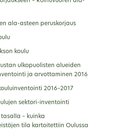
korjaukseen – Roihuvuoren ala-
en ala-asteen peruskorjaus
oulu
kson koulu
kustan ulkopuolisten alueiden
nventointi ja arvottaminen 2016
ouluinventointi 2016–2017
lujen sektori-inventointi
tasalla – kuinka
eistöjen tila kartoitettiin Oulussa