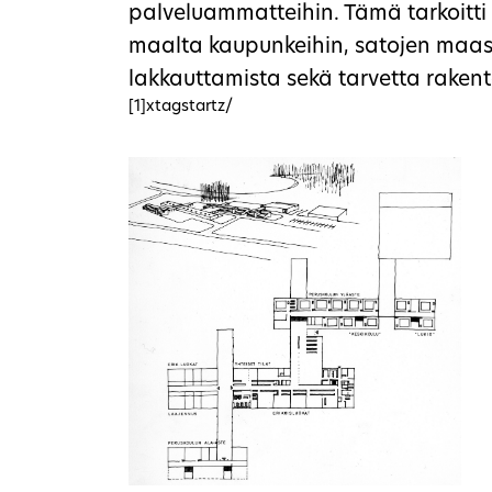
palveluammatteihin. Tämä tarkoitt
maalta kaupunkeihin, satojen maa
lakkauttamista sekä tarvetta rakent
[1]xtagstartz/