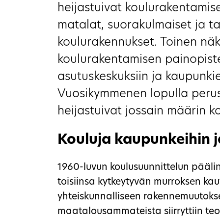
heijastuivat koulurakentamises
matalat, suorakulmaiset ja t
koulurakennukset. Toinen näk
koulurakentamisen painopiste
asutuskeskuksiin ja kaupunkie
Vuosikymmenen lopulla perus
heijastuivat jossain määrin k
Kouluja kaupunkeihin 
1960-luvun koulusuunnittelun pääl
toisiinsa kytkeytyvän murroksen kaut
yhteiskunnalliseen rakennemuutoks
maatalousammateista siirryttiin teol