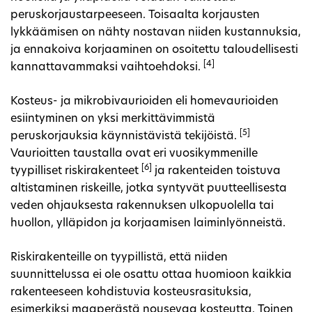
peruskorjaustarpeeseen. Toisaalta korjausten
lykkäämisen on nähty nostavan niiden kustannuksia,
ja ennakoiva korjaaminen on osoitettu taloudellisesti
[4]
kannattavammaksi vaihtoehdoksi.
Kosteus- ja mikrobivaurioiden eli homevaurioiden
esiintyminen on yksi merkittävimmistä
[5]
peruskorjauksia käynnistävistä tekijöistä.
Vaurioitten taustalla ovat eri vuosikymmenille
[6]
tyypilliset riskirakenteet
ja rakenteiden toistuva
altistaminen riskeille, jotka syntyvät puutteellisesta
veden ohjauksesta rakennuksen ulkopuolella tai
huollon, ylläpidon ja korjaamisen laiminlyönneistä.
Riskirakenteille on tyypillistä, että niiden
suunnittelussa ei ole osattu ottaa huomioon kaikkia
rakenteeseen kohdistuvia kosteusrasituksia,
esimerkiksi maaperästä nousevaa kosteutta. Toinen