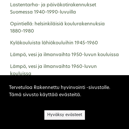
Lastentarha- ja päiväkotirakennukset
Suomessa 1940–1990-luvuilla
Opintiellä: helsinkiläisiä koulurakennuksia
1880–1980
Kyläkouluista lähiökouluihin 1945–1960
Lämpö, vesi ja ilmanvaihto 1950-luvun kouluissa
Lämpö, vesi ja ilmanvaihto 1960-luvun
kouluissa
Sivuston evästeet
Lämpö, vesi ja ilmanvaihto 1970-luvun kouluissa
Tervetuloa Rakennettu hyvinvointi -sivustolle.
Tämä sivusto käyttää evästeitä.
1950-luvun koulutalo – rakenteet ja niiden
peruskorjaustarve
Hyväksy evästeet
1960-luvun koulutalo – rakenteet ja niiden
peruskorjaustarve