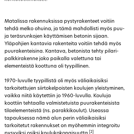
Matalissa rakennuksissa pystyrakenteet voitiin
tehdä melko ohuina, ja tämä mahdollisti myös puu-
ja teräsrunkojen käyttämisen betonin sijaan.
Yläpohjien kantavia rakenteita voitiin tehdä myös
puurakenteisina. Kantava, betonista tehty pilari-
palkkirakenne joko paikalla valettuna tai
elementeistä koottuna oli tyypillinen.
1970-luvulle tyypillistä oli myös väliaikaisiksi
tarkoitettujen siirtokelpoisten koulujen yleistyminen,
vaikka niitä käytettiin jo 1960-luvulla. Kouluja
koottiin tehtaalla valmistetuista puurakenteisista
tilaelementeistä (ns. parakkikoulut). Useassa
tapauksessa nämä alun perin väliaikaisiksi
tarkoitetut rakennukset on myöhemmin integroitu
[2]
pysyviksi osiksi koulukokonaisuutta.