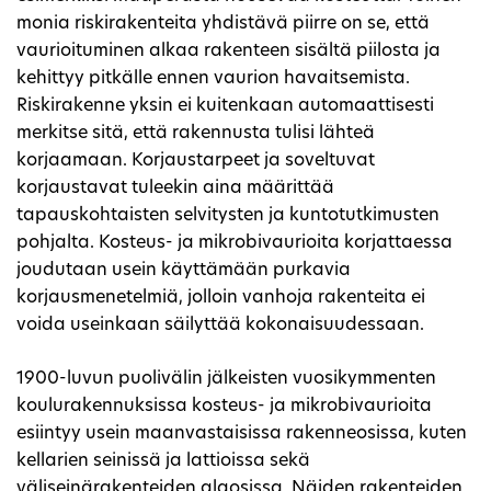
monia riskirakenteita yhdistävä piirre on se, että
vaurioituminen alkaa rakenteen sisältä piilosta ja
kehittyy pitkälle ennen vaurion havaitsemista.
Riskirakenne yksin ei kuitenkaan automaattisesti
merkitse sitä, että rakennusta tulisi lähteä
korjaamaan. Korjaustarpeet ja soveltuvat
korjaustavat tuleekin aina määrittää
tapauskohtaisten selvitysten ja kuntotutkimusten
pohjalta. Kosteus- ja mikrobivaurioita korjattaessa
joudutaan usein käyttämään purkavia
korjausmenetelmiä, jolloin vanhoja rakenteita ei
voida useinkaan säilyttää kokonaisuudessaan.
1900-luvun puolivälin jälkeisten vuosikymmenten
koulurakennuksissa kosteus- ja mikrobivaurioita
esiintyy usein maanvastaisissa rakenneosissa, kuten
kellarien seinissä ja lattioissa sekä
väliseinärakenteiden alaosissa. Näiden rakenteiden