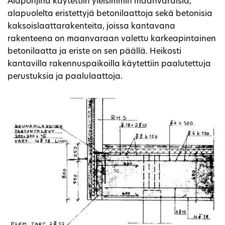
Alapohjina käytettiin yleisimmin maanvaraisia,
alapuolelta eristettyjä betonilaattoja sekä betonisia
kaksoislaattarakenteita, joissa kantavana
rakenteena on maanvaraan valettu karkeapintainen
betonilaatta ja eriste on sen päällä. Heikosti
kantavilla rakennuspaikoilla käytettiin paalutettuja
perustuksia ja paalulaattoja.