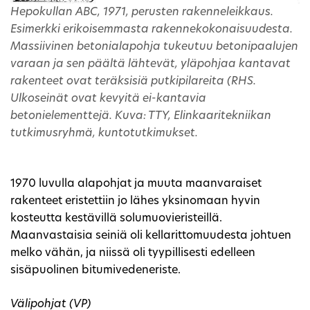
Hepokullan ABC, 1971, perusten rakenneleikkaus.
Esimerkki erikoisemmasta rakennekokonaisuudesta.
Massiivinen betonialapohja tukeutuu betonipaalujen
varaan ja sen päältä lähtevät, yläpohjaa kantavat
rakenteet ovat teräksisiä putkipilareita (RHS.
Ulkoseinät ovat kevyitä ei-kantavia
betonielementtejä. Kuva: TTY, Elinkaaritekniikan
tutkimusryhmä, kuntotutkimukset.
1970 luvulla alapohjat ja muuta maanvaraiset
rakenteet eristettiin jo lähes yksinomaan hyvin
kosteutta kestävillä solumuovieristeillä.
Maanvastaisia seiniä oli kellarittomuudesta johtuen
melko vähän, ja niissä oli tyypillisesti edelleen
sisäpuolinen bitumivedeneriste.
Välipohjat (VP)