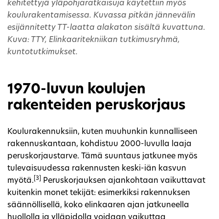
kehitettyjä yläpohjaratkaisuja käytettiin myös
koulurakentamisessa. Kuvassa pitkän jännevälin
esijännitetty TT-laatta alakaton sisältä kuvattuna.
Kuva: TTY, Elinkaaritekniikan tutkimusryhmä,
kuntotutkimukset.
1970-luvun koulujen
rakenteiden peruskorjaus
Koulurakennuksiin, kuten muuhunkin kunnalliseen
rakennuskantaan, kohdistuu 2000-luvulla laaja
peruskorjaustarve. Tämä suuntaus jatkunee myös
tulevaisuudessa rakennusten keski-iän kasvun
[3]
myötä.
Peruskorjauksen ajankohtaan vaikuttavat
kuitenkin monet tekijät: esimerkiksi rakennuksen
säännöllisellä, koko elinkaaren ajan jatkuneella
huollolla ja ylläpidolla voidaan vaikuttaa