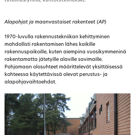
tutkimusryhmä, kuntotutkimukset.
Alapohjat ja maanvastaiset rakenteet (AP)
1970-luvulla rakennustekniikan kehittyminen
mahdollisti rakentamisen lähes kaikille
rakennuspaikoille, kuten aiempina vuosikymmeninä
rakentamatta jätetyille alaville savimaille.
Pohjamaan olosuhteet määrittelevät yksittäisessä
kohteessa käytettävissä olevat perustus- ja
alapohjavaihtoehdot.