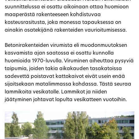
suunnittelussa ei osattu aikoinaan ottaa huomioon
maaperästä rakenteeseen kohdistuvaa
kosteusrasitusta, joka monessa tapauksessa on
ainakin osatekijänä rakenteiden vaurioitumisessa.
Betonirakenteiden virumista eli muodonmuutoksen
kasvamista ajan saatossa ei osattu kunnolla
huomioida 1970-luvulla. Viruminen aiheuttaa pysyviä
taipumia, joiden takia aikakauden tasakatoissa
sadevettä poistavat kattokaivot eivät usein enää
sijaitsekaan matalimmassa kohdassa. Tästä seuraa
lammikoita vesikatolle. Lammikot ja niiden
jäätyminen johtavat lopulta vesikatteen vuotoihin.