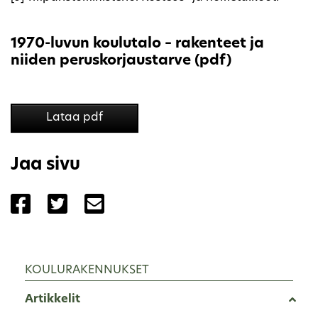
1970-luvun koulutalo – rakenteet ja
niiden peruskorjaustarve (pdf)
Lataa pdf
Jaa sivu
Jaa sivu palvelussa Facebook
Jaa sivu palvelussa Twitter
Jaa sivu palvelussa Email
KOULURAKENNUKSET
Artikkelit