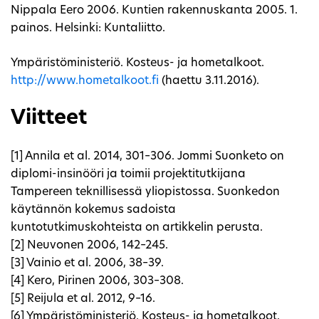
Nippala Eero 2006. Kuntien rakennuskanta 2005. 1.
painos. Helsinki: Kuntaliitto.
Ympäristöministeriö. Kosteus- ja hometalkoot.
http://www.hometalkoot.fi
(haettu 3.11.2016).
Viitteet
[1] Annila et al. 2014, 301–306. Jommi Suonketo on
diplomi-insinööri ja toimii projektitutkijana
Tampereen teknillisessä yliopistossa. Suonkedon
käytännön kokemus sadoista
kuntotutkimuskohteista on artikkelin perusta.
[2] Neuvonen 2006, 142–245.
[3] Vainio et al. 2006, 38–39.
[4] Kero, Pirinen 2006, 303–308.
[5] Reijula et al. 2012, 9–16.
[6] Ympäristöministeriö. Kosteus- ja hometalkoot.